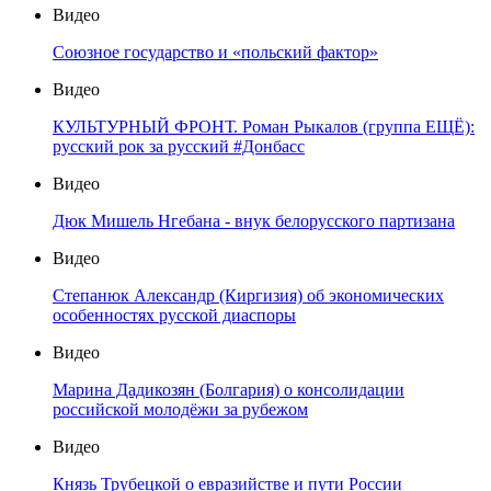
Видео
Союзное государство и «польский фактор»
Видео
КУЛЬТУРНЫЙ ФРОНТ. Роман Рыкалов (группа ЕЩЁ):
русский рок за русский #Донбасс
Видео
Дюк Мишель Нгебана - внук белорусского партизана
Видео
Степанюк Александр (Киргизия) об экономических
особенностях русской диаспоры
Видео
Марина Дадикозян (Болгария) о консолидации
российской молодёжи за рубежом
Видео
Князь Трубецкой о евразийстве и пути России