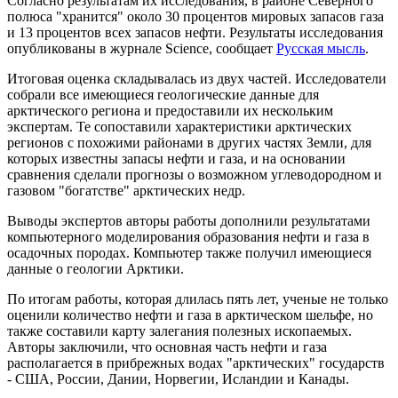
Согласно результатам их исследования, в районе Северного
полюса "хранится" около 30 процентов мировых запасов газа
и 13 процентов всех запасов нефти. Результаты исследования
опубликованы в журнале Science, сообщает
Русская мысль
.
Итоговая оценка складывалась из двух частей. Исследователи
собрали все имеющиеся геологические данные для
арктического региона и предоставили их нескольким
экспертам. Те сопоставили характеристики арктических
регионов с похожими районами в других частях Земли, для
которых известны запасы нефти и газа, и на основании
сравнения сделали прогнозы о возможном углеводородном и
газовом "богатстве" арктических недр.
Выводы экспертов авторы работы дополнили результатами
компьютерного моделирования образования нефти и газа в
осадочных породах. Компьютер также получил имеющиеся
данные о геологии Арктики.
По итогам работы, которая длилась пять лет, ученые не только
оценили количество нефти и газа в арктическом шельфе, но
также составили карту залегания полезных ископаемых.
Авторы заключили, что основная часть нефти и газа
располагается в прибрежных водах "арктических" государств
- США, России, Дании, Норвегии, Исландии и Канады.