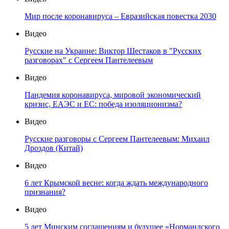
Мир после коронавируса – Евразийская повестка 2030
Видео
Русские на Украине: Виктор Шестаков в "Русских
разговорах" с Сергеем Пантелеевым
Видео
Пандемия коронавируса, мировой экономический
кризис, ЕАЭС и ЕС: победа изоляционизма?
Видео
Русские разговоры с Сергеем Пантелеевым: Михаил
Дроздов (Китай)
Видео
6 лет Крымской весне: когда ждать международного
признания?
Видео
5 лет Минским соглашениям и будущее «Нормандского