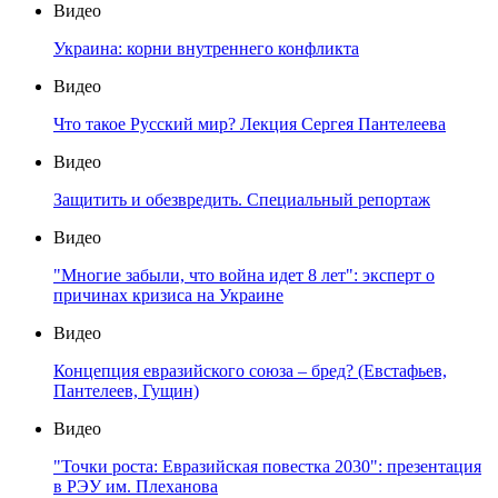
Видео
Украина: корни внутреннего конфликта
Видео
Что такое Русский мир? Лекция Сергея Пантелеева
Видео
Защитить и обезвредить. Специальный репортаж
Видео
"Многие забыли, что война идет 8 лет": эксперт о
причинах кризиса на Украине
Видео
Концепция евразийского союза – бред? (Евстафьев,
Пантелеев, Гущин)
Видео
"Точки роста: Евразийская повестка 2030": презентация
в РЭУ им. Плеханова