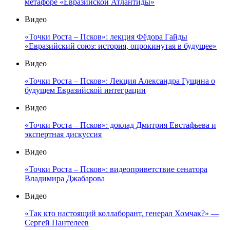
метафоре «Евразийской Атлантиды»
Видео
«Точки Роста – Псков»: лекция Фёдора Гайды
«Евразийский союз: история, опрокинутая в будущее»
Видео
«Точки Роста – Псков»: Лекция Александра Гущина о
будущем Евразийской интеграции
Видео
«Точки Роста – Псков»: доклад Дмитрия Евстафьева и
экспертная дискуссия
Видео
«Точки Роста – Псков»: видеоприветствие сенатора
Владимира Джабарова
Видео
«Так кто настоящий коллаборант, генерал Хомчак?» —
Сергей Пантелеев