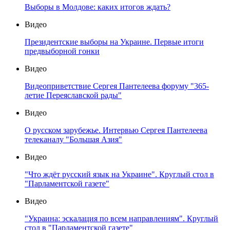
Выборы в Молдове: каких итогов ждать?
Видео
Президентские выборы на Украине. Первые итоги
предвыборной гонки
Видео
Видеоприветствие Сергея Пантелеева форуму "365-
летие Переяславской рады"
Видео
О русском зарубежье. Интервью Сергея Пантелеева
телеканалу "Большая Азия"
Видео
"Что ждёт русский язык на Украине". Круглый стол в
"Парламентской газете"
Видео
"Украина: эскалация по всем направлениям". Круглый
стол в "Парламентской газете"