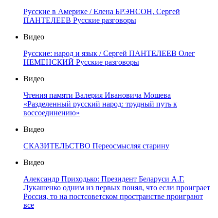
Русские в Америке / Елена БРЭНСОН, Сергей
ПАНТЕЛЕЕВ Русские разговоры
Видео
Русские: народ и язык / Сергей ПАНТЕЛЕЕВ Олег
НЕМЕНСКИЙ Русские разговоры
Видео
Чтения памяти Валерия Ивановича Мошева
«Разделенный русский народ: трудный путь к
воссоединению»
Видео
СКАЗИТЕЛЬСТВО Переосмысляя старину
Видео
Александр Приходько: Президент Беларуси А.Г.
Лукашенко одним из первых понял, что если проиграет
Россия, то на постсоветском пространстве проиграют
все