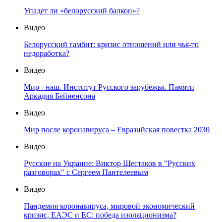
Упадет ли «белорусский балкон»?
Видео
Белорусский гамбит: кризис отношений или чья-то
недоработка?
Видео
Мир - наш. Институт Русского зарубежья. Памяти
Аркадия Бейненсона
Видео
Мир после коронавируса – Евразийская повестка 2030
Видео
Русские на Украине: Виктор Шестаков в "Русских
разговорах" с Сергеем Пантелеевым
Видео
Пандемия коронавируса, мировой экономический
кризис, ЕАЭС и ЕС: победа изоляционизма?