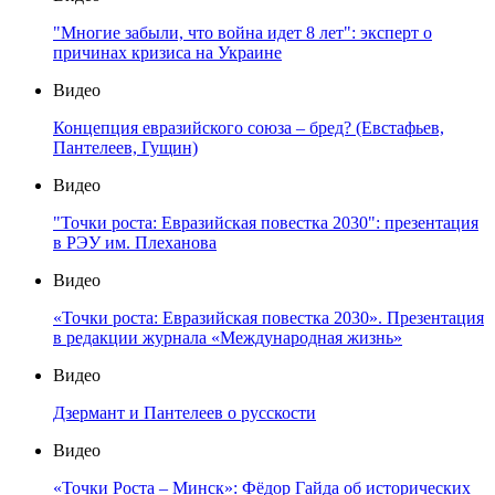
"Многие забыли, что война идет 8 лет": эксперт о
причинах кризиса на Украине
Видео
Концепция евразийского союза – бред? (Евстафьев,
Пантелеев, Гущин)
Видео
"Точки роста: Евразийская повестка 2030": презентация
в РЭУ им. Плеханова
Видео
«Точки роста: Евразийская повестка 2030». Презентация
в редакции журнала «Международная жизнь»
Видео
Дзермант и Пантелеев о русскости
Видео
«Точки Роста – Минск»: Фёдор Гайда об исторических