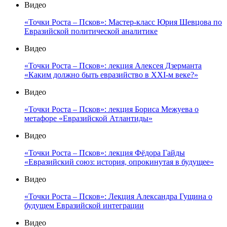
Видео
«Точки Роста – Псков»: Мастер-класс Юрия Шевцова по
Евразийской политической аналитике
Видео
«Точки Роста – Псков»: лекция Алексея Дзерманта
«Каким должно быть евразийство в XXI-м веке?»
Видео
«Точки Роста – Псков»: лекция Бориса Межуева о
метафоре «Евразийской Атлантиды»
Видео
«Точки Роста – Псков»: лекция Фёдора Гайды
«Евразийский союз: история, опрокинутая в будущее»
Видео
«Точки Роста – Псков»: Лекция Александра Гущина о
будущем Евразийской интеграции
Видео