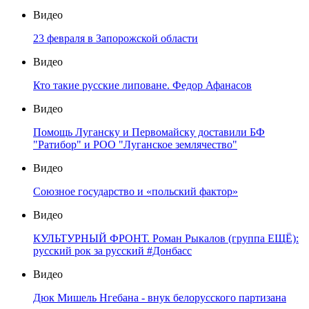
Видео
23 февраля в Запорожской области
Видео
Кто такие русские липоване. Федор Афанасов
Видео
Помощь Луганску и Первомайску доставили БФ
"Ратибор" и РОО "Луганское землячество"
Видео
Союзное государство и «польский фактор»
Видео
КУЛЬТУРНЫЙ ФРОНТ. Роман Рыкалов (группа ЕЩЁ):
русский рок за русский #Донбасс
Видео
Дюк Мишель Нгебана - внук белорусского партизана