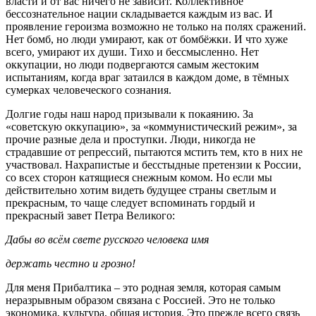
власти и от вас ничего не зависит. Коллективное
бессознательное нации складывается каждым из вас. И
проявление героизма возможно не только на полях сражений.
Нет бомб, но люди умирают, как от бомбёжки. И что хуже
всего, умирают их души. Тихо и бессмысленно. Нет
оккупации, но люди подвергаются самым жестоким
испытаниям, когда враг затаился в каждом доме, в тёмных
сумерках человеческого сознания.
Долгие годы наш народ призывали к покаянию. За
«советскую оккупацию», за «коммунистический режим», за
прочие разные дела и проступки. Люди, никогда не
страдавшие от репрессий, пытаются мстить тем, кто в них не
участвовал. Нахрапистые и бесстыдные претензии к России,
со всех сторон катящиеся снежным комом. Но если мы
действительно хотим видеть будущее страны светлым и
прекрасным, то чаще следует вспоминать гордый и
прекрасный завет Петра Великого:
Дабы во всём свете русского человека имя
держать честно и грозно!
Для меня Прибалтика – это родная земля, которая самым
неразрывным образом связана с Россией. Это не только
экономика, культура, общая история. Это прежде всего связь