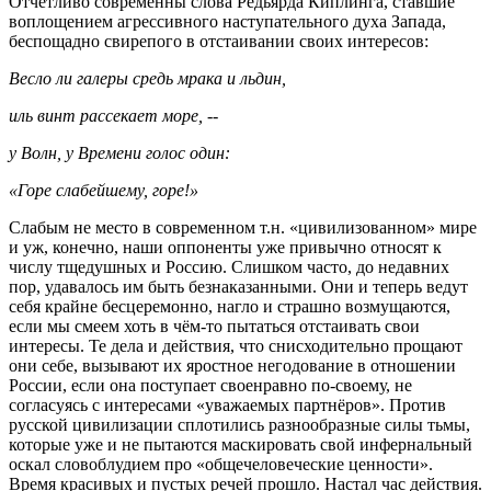
Отчётливо современны слова Редьярда Киплинга, ставшие
воплощением агрессивного наступательного духа Запада,
беспощадно свирепого в отстаивании своих интересов:
Весло ли галеры средь мрака и льдин,
иль винт рассекает море, --
у Волн, у Времени голос один:
«Горе слабейшему, горе!»
Слабым не место в современном т.н. «цивилизованном» мире
и уж, конечно, наши оппоненты уже привычно относят к
числу тщедушных и Россию. Слишком часто, до недавних
пор, удавалось им быть безнаказанными. Они и теперь ведут
себя крайне бесцеремонно, нагло и страшно возмущаются,
если мы смеем хоть в чём-то пытаться отстаивать свои
интересы. Те дела и действия, что снисходительно прощают
они себе, вызывают их яростное негодование в отношении
России, если она поступает своенравно по-своему, не
согласуясь с интересами «уважаемых партнёров». Против
русской цивилизации сплотились разнообразные силы тьмы,
которые уже и не пытаются маскировать свой инфернальный
оскал словоблудием про «общечеловеческие ценности».
Время красивых и пустых речей прошло. Настал час действия.