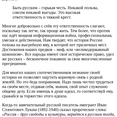
Быть русским – горькая честь. Никакой пользы,
совсем никакой выгоды. Это высокая
ответственность и тяжкий крест.
Многие добровольно с себя эту ответственность слагают,
поскольку так легче, так проще жить. Тем более, что против
нас идёт мощная информационная война, профессиональная,
умелая и действенная. Нам твердят, что история России
похожа на выгребную яму, в которой нет приличных мест.
Достижения наших предков – миф, или «великодержавный
шовинизм». Все народы имеют своё историческое право, удел
же русских – бесконечное покаяние за свои многочисленные
прегрешения.
Для многих наших соотечественников незнание своей
истории не позволяет ощутить корневую связь с родной
землёй. Но это беда поправимая. Надо лишь честно трудиться
на своём месте, отдавая себя, знания, свой опыт служению
общему делу. Если имеешь в душе идеал, то соответствуй ему,
сражайся за торжество этого идеала.
Когда-то замечательный русский писатель-эмигрант Иван
Созонтович Лук
а
ш (1892-1940) сказал пророческие слова:
«Россия – друг свободы и культуры, вернётся к русским тогда,