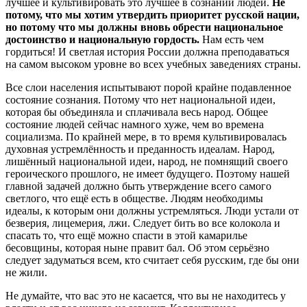
лучшее и культивировать это лучшее в сознании людей.
Не
потому, что мы хотим утвердить приоритет русской нации,
но потому что мы должны вновь обрести национальное
достоинство и национальную гордость.
Нам есть чем
гордиться! И светлая история России должна преподаваться
на самом высоком уровне во всех учебных заведениях страны.
Все слои населения испытывают порой крайне подавленное
состояние сознания. Потому что нет национальной идеи,
которая бы объединяла и сплачивала весь народ. Общее
состояние людей сейчас намного хуже, чем во времена
социализма. По крайней мере, в то время культивировалась
духовная устремлённость и преданность идеалам. Народ,
лишённый национальной идеи, народ, не помнящий своего
героического прошлого, не имеет будущего. Поэтому нашей
главной задачей должно быть утверждение всего самого
светлого, что ещё есть в обществе. Людям необходимы
идеалы, к которым они должны устремляться. Люди устали от
безверия, лицемерия, лжи. Следует бить во все колокола и
спасать то, что ещё можно спасти в этой камарилье
бесовщины, которая ныне правит бал. Об этом серьёзно
следует задуматься всем, кто считает себя русским, где бы они
не жили.
Не думайте, что вас это не касается, что вы не находитесь у