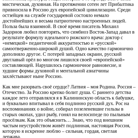
мистическая, духовная. На протяжении сотен лет Прибалтика
привносила в Россию дух европейской цивилизации. Среди
остзейцев на службе государевой состояло немало
достойнейших и весьма патриотично настроенных людей.
Польза была взаимной. В своё время писатель Михаил
Задорнов любил повторять, что симбиоз Восток-Запад давал в
результате формулу идеального рижского врача: доктор с
«немецкой» педантичной аккуратностью и «русской»
самоотверженно-широкой душой. Одно качество гармонично
дополняло другое. С потерей западных окраин, русский
двуглавый орёл во многом лишился своей «европейской»
составляющей. Нарушилось гармоничное равновесие, и
худшие формы духовной и ментальной азиатчины
захлёстывают ныне Россию.
Как мне разорвать своё сердце? Латвия – моя Родина. Россия –
Отечество. За Россию крепко болит душа. С раннего детства
каждое лето отправлялся я в Калининскую область к бабушке,
и буквально впитывал в себя подлинно русский дух. Рос на
воспоминаниях о войне, собирал позеленевшие гильзы в
старых окопах, удил рыбу, гонял на велосипеде по пыльным
просёлкам. Как это объяснить… Знаю, что под внешним
частым неустройством живёт подлинная, настоящая Россия,
которую я искренне люблю – сильная, гордая, светлая
держава.