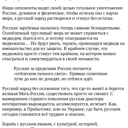
Наши оппоненты видят своей целью тотальное уничтожение
России, духовное и физическое, чтобы исчезла она с карты
мира, а русский народ растворился и сгинул без остатка.
Русские зарубежья оказались теперь самыми беззащитными.
Озлобленный трусливый зверь не может справиться с
медведем, боится его, и потому отыгрывается на
медвежатах… Их будут рвать, терзать, провоцируя медведя на
вмешательство для их защиты. В крайнем случае, эти
медвежата просто станут тем крайним, на котором можно
отыграться и самоутвердиться в своей ненависти.
Русские за пределами России питаются
«отблеском лунного света». Прямые солнечные
лучи до них не доходят, но отблеск идёт.
Русский народ без осознания того, что где-то живёт и борется
великая Мать-Россия, существовать просто не сможет. С
вымиранием старшего поколения русская диаспора
неотвратимо вырождается, ассимилируется, исчезает. Как,
например, в Прибалтике, или на Украине, где быть русским
сегодня становится всё труднее и опаснее.
Борьба с русским языком, с культурой, историей,