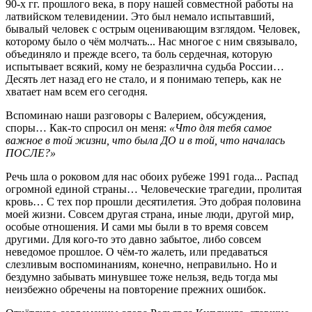
90-х гг. прошлого века, в пору нашей совместной работы на
латвийском телевидении. Это был немало испытавший,
бывалый человек с острым оценивающим взглядом. Человек,
которому было о чём молчать... Нас многое с ним связывало,
объединяло и прежде всего, та боль сердечная, которую
испытывает всякий, кому не безразлична судьба России…
Десять лет назад его не стало, и я понимаю теперь, как не
хватает нам всем его сегодня.
Вспоминаю наши разговоры с Валерием, обсуждения,
споры… Как-то спросил он меня:
«Что для тебя самое
важное в той жизни, что была ДО и в той, что началась
ПОСЛЕ?»
Речь шла о роковом для нас обоих рубеже 1991 года... Распад
огромной единой страны… Человеческие трагедии, пролитая
кровь… С тех пор прошли десятилетия. Это добрая половина
моей жизни. Совсем другая страна, иные люди, другой мир,
особые отношения. И сами мы были в то время совсем
другими. Для кого-то это давно забытое, либо совсем
неведомое прошлое. О чём-то жалеть, или предаваться
слезливым воспоминаниям, конечно, неправильно. Но и
бездумно забывать минувшее тоже нельзя, ведь тогда мы
неизбежно обречены на повторение прежних ошибок.