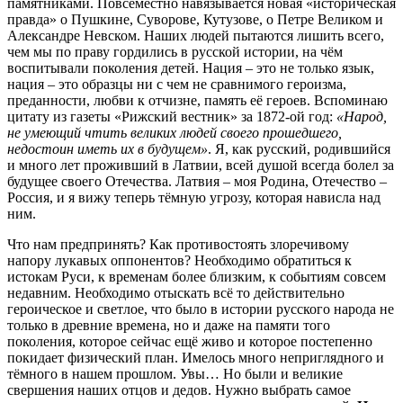
памятниками. Повсеместно навязывается новая «историческая
правда» о Пушкине, Суворове, Кутузове, о Петре Великом и
Александре Невском. Наших людей пытаются лишить всего,
чем мы по праву гордились в русской истории, на чём
воспитывали поколения детей. Нация – это не только язык,
нация – это образцы ни с чем не сравнимого героизма,
преданности, любви к отчизне, память её героев. Вспоминаю
цитату из газеты «Рижский вестник» за 1872-ой год:
«Народ,
не умеющий чтить великих людей своего прошедшего,
недостоин иметь их в будущем»
. Я, как русский, родившийся
и много лет проживший в Латвии, всей душой всегда болел за
будущее своего Отечества. Латвия – моя Родина, Отечество –
Россия, и я вижу теперь тёмную угрозу, которая нависла над
ним.
Что нам предпринять? Как противостоять злоречивому
напору лукавых оппонентов? Необходимо обратиться к
истокам Руси, к временам более близким, к событиям совсем
недавним. Необходимо отыскать всё то действительно
героическое и светлое, что было в истории русского народа не
только в древние времена, но и даже на памяти того
поколения, которое сейчас ещё
живо и которое постепенно
покидает физический план. Имелось много неприглядного и
тёмного в нашем прошлом. Увы… Но были и великие
свершения наших отцов и дедов. Нужно выбрать самое