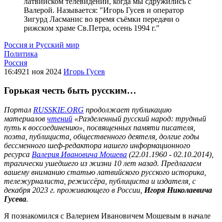
латвийском телевидении, когда мы сдружились с
Валерой. Называется: "Игорь Гусев и оператор
Зигурд Ласманис во время съёмки передачи о
рижском храме Св.Петра, осень 1994 г."
Россия и Русский мир
Политика
Россия
16:49
21 ноя 2024
Игорь Гусев
Горькая честь быть русским…
Портал
RUSSKIE.ORG
продолжает публикацию
материалов
чтений
«Разделенный русский народ: трудный
путь к воссоединению», посвященных памяти писателя,
поэта, публициста, общественного деятеля, долгие годы
бессменного шеф-редактора нашего информационного
ресурса
Валерия Ивановича Мошева
(22.01.1960 - 02.10.2014),
трагически ушедшего из жизни 10 лет назад. Предлагаем
вашему вниманию статью латвийского русского историка,
тележурналиста, режиссёра, публициста и издателя, с
декабря 2023 г. проживающего в России,
Игоря Николаевича
Гусева
.
Я познакомился с Валерием Ивановичем Мошевым в начале