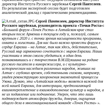
директор Института Русского зарубежья
Сергей Пантелеев
.
По результатам экспертной сессии будет подготовлен
аналитический доклад с практическими рекомендациями.
Сергей Пантелеев
, директор Института
Русского зарубежья, руководитель проекта «Точки Роста»:
«Большой форум «Точек Роста» в Алтайском крае стал
вторым после Армении в текущем году и, пожалуй, самым
крупным с 2020 г. с точки зрения насыщенности программы,
охвата и логистики. Для нас было важно провести форум в
сердце Евразии – на Алтае, так как здесь, действительно,
Русский мир гармонично сочетается с миром Евразии. Наши
участники в этом смогли убедиться, в один день
познакомившись и с творчеством В.М.Шукшина на родине
русского писателя и кинорежиссера, и с культурно-
историческим наследием различных народов, живших на
Алтае с глубоких времен, собственными глазами, например,
увидев реконструкцию захоронения знаменитой принцессы
Укока. Думаю, эта «Алтайская модель» является важной для
всей нашей Евразии, для интеграции, предполагающей
взаимопереплетение и взаимодополнение культур и народов, а
не их подавление или подчинение. Уверен, что это лишь
подтверждает атмосфера дружбы, доверия, ощущения
общего дела в многонациональной команде «Точек Роста» ».