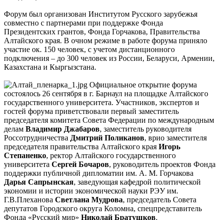
Форум был организован Институтом Русского зарубежья
совместно с партнерами при поддержке Фонда
Президентских грантов, Фонда Горчакова, Правительства
Алтайского края. В очном режиме в работе форума приняло
участие ок. 150 человек, с учетом дистанционного
подключения – до 300 человек из России, Беларуси, Армении,
Казахстана и Кыргызстана.
Официальное открытие форума
состоялось 26 сентября в г. Барнаул на площадке Алтайского
государственного университета. Участников, экспертов и
гостей форума приветствовали первый заместитель
председателя комитета Совета Федерации по международным
делам
Владимир Джабаров
, заместитель руководителя
Россотрудничества
Дмитрий Поликанов
, врио заместителя
председателя правительства Алтайского края
Игорь
Степаненко
, ректор Алтайского государственного
университета
Сергей Бочаров
, руководитель проектов Фонда
поддержки публичной дипломатии им. А. М. Горчакова
Дарья Сапрынская
, заведующая кафедрой политической
экономии и истории экономической науки РЭУ им.
Г.В.Плеханова
Светлана Мудрова
, председатель Совета
депутатов Городского округа Коломна, спецпредставитель
Фонда «Русский мир»
Николай Братушков
.