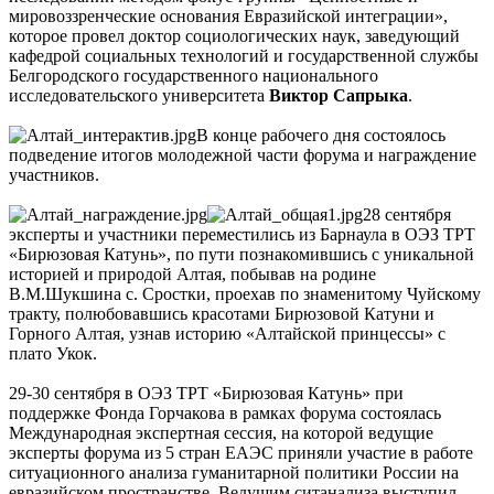
мировоззренческие основания Евразийской интеграции»,
которое провел доктор социологических наук, заведующий
кафедрой социальных технологий и государственной службы
Белгородского государственного национального
исследовательского университета
Виктор Сапрыка
.
В конце рабочего дня состоялось
подведение итогов молодежной части форума и награждение
участников.
28 сентября
эксперты и участники переместились из Барнаула в ОЭЗ ТРТ
«Бирюзовая Катунь», по пути познакомившись с уникальной
историей и природой Алтая, побывав на родине
В.М.Шукшина с. Сростки, проехав по знаменитому Чуйскому
тракту, полюбовавшись красотами Бирюзовой Катуни и
Горного Алтая, узнав историю «Алтайской принцессы» с
плато Укок.
29-30 сентября в ОЭЗ ТРТ «Бирюзовая Катунь» при
поддержке Фонда Горчакова в рамках форума состоялась
Международная экспертная сессия, на которой ведущие
эксперты форума из 5 стран ЕАЭС приняли участие в работе
ситуационного анализа гуманитарной политики России на
евразийском пространстве. Ведущим ситанализа выступил