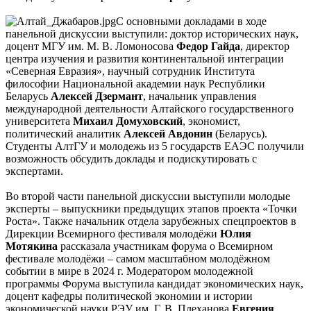
С основными докладами в ходе
панельной дискуссии выступили: доктор исторических наук,
доцент МГУ им. М. В. Ломоносова
Федор Гайда
, директор
центра изучения и развития континентальной интеграции
«Северная Евразия», научный сотрудник Института
философии Национальной академии наук Республики
Беларусь
Алексей Дзермант
, начальник управления
международной деятельности Алтайского государственного
университета
Михаил Домуховский
, экономист,
политический аналитик
Алексей Авдонин
(Беларусь).
Студенты АлтГУ и молодежь из 5 государств ЕАЭС получили
возможность обсудить доклады и подискутировать с
экспертами.
Во второй части панельной дискуссии выступили молодые
эксперты – выпускники предыдущих этапов проекта «Точки
Роста». Также начальник отдела зарубежных спецпроектов в
Дирекции Всемирного фестиваля молодёжи
Юлия
Мотякина
рассказала участникам форума о Всемирном
фестивале молодёжи – самом масштабном молодёжном
событии в мире в 2024 г. Модератором молодежной
программы Форума выступила кандидат экономических наук,
доцент кафедры политической экономии и истории
экономической науки РЭУ им. Г. В. Плеханова
Евгения