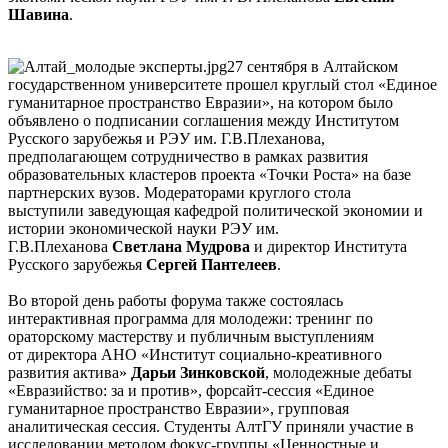
Шавина
.
27 сентября в Алтайском
государственном университете прошел круглый стол «Единое
гуманитарное пространство Евразии», на котором было
объявлено о подписании соглашения между Институтом
Русского зарубежья и РЭУ им. Г.В.Плеханова,
предполагающем сотрудничество в рамках развития
образовательных кластеров проекта «Точки Роста» на базе
партнерских вузов. Модераторами круглого стола
выступили заведующая кафедрой политической экономии и
истории экономической науки РЭУ им.
Г.В.Плеханова
Светлана Мудрова
и директор Института
Русского зарубежья
Сергей Пантелеев
.
Во второй день работы форума также состоялась
интерактивная программа для молодежи: тренинг по
ораторскому мастерству и публичным выступлениям
от директора АНО «Институт социально-креативного
развития актива»
Дарьи Зинковской
, молодежные дебаты
«Евразийство: за и против», форсайт-сессия «Единое
гуманитарное пространство Евразии», групповая
аналитическая сессия. Студенты АлтГУ приняли участие в
исследовании методом фокус-группы «Ценностные и