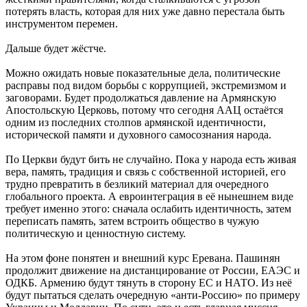
потерять власть, которая для них уже давно перестала быть
инструментом перемен.
Дальше будет жёстче.
Можно ожидать новые показательные дела, политические
расправы под видом борьбы с коррупцией, экстремизмом и
заговорами. Будет продолжаться давление на Армянскую
Апостольскую Церковь, потому что сегодня ААЦ остаётся
одним из последних столпов армянской идентичности,
исторической памяти и духовного самосознания народа.
По Церкви будут бить не случайно. Пока у народа есть живая
вера, память, традиция и связь с собственной историей, его
трудно превратить в безликий материал для очередного
глобального проекта. А евроинтеграция в её нынешнем виде
требует именно этого: сначала ослабить идентичность, затем
переписать память, затем встроить общество в чужую
политическую и ценностную систему.
На этом фоне понятен и внешний курс Еревана. Пашинян
продолжит движение на дистанцирование от России, ЕАЭС и
ОДКБ. Армению будут тянуть в сторону ЕС и НАТО. Из неё
будут пытаться сделать очередную «анти-Россию» по примеру