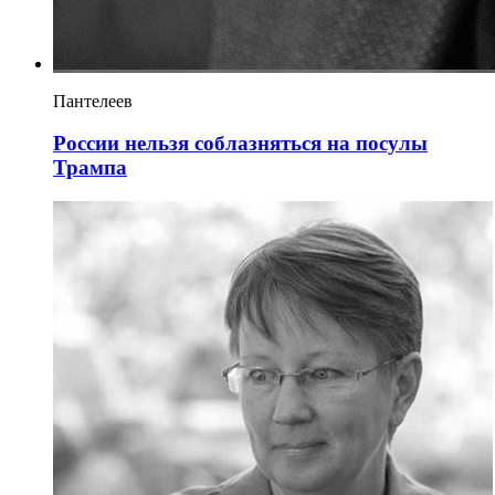
Пантелеев
России нельзя соблазняться на посулы
Трампа