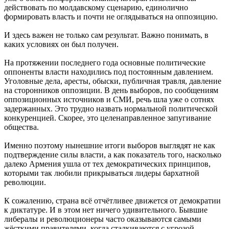
действовать по молдавскому сценарию, единолично
формировать власть и почти не оглядываться на оппозицию.
И здесь важен не только сам результат. Важно понимать, в
каких условиях он был получен.
На протяжении последнего года основные политические
оппоненты власти находились под постоянным давлением.
Уголовные дела, аресты, обыски, публичная травля, давление
на сторонников оппозиции. В день выборов, по сообщениям
оппозиционных источников и СМИ, речь шла уже о сотнях
задержанных. Это трудно назвать нормальной политической
конкуренцией. Скорее, это целенаправленное запугивание
общества.
Именно поэтому нынешние итоги выборов выглядят не как
подтверждение силы власти, а как показатель того, насколько
далеко Армения ушла от тех демократических принципов,
которыми так любили прикрываться лидеры бархатной
революции.
К сожалению, страна всё отчётливее движется от демократии
к диктатуре. И в этом нет ничего удивительного. Бывшие
либералы и революционеры часто оказываются самыми
жёсткими правителями, когда сталкиваются с угрозой