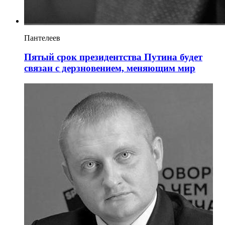
Пантелеев
Пятый срок президентства Путина будет
связан с дерзновением, меняющим мир