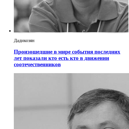
Дадикозян
Произошедшие в мире события последних
лет показали кто есть кто в движении
соотечественников