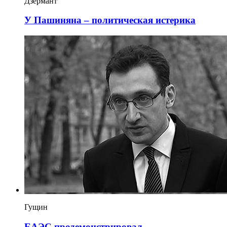
Дзермант
У Пашиняна – политическая истерика
Гущин
ЕАЭС продемонстрировал