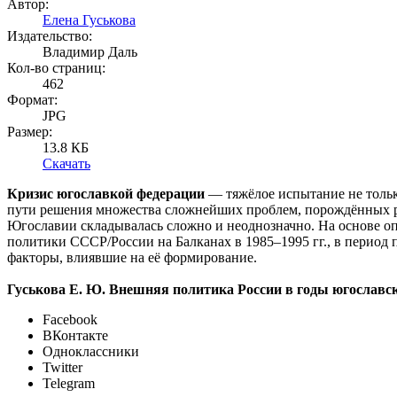
Автор:
Елена Гуськова
Издательство:
Владимир Даль
Кол-во страниц:
462
Формат:
JPG
Размер:
13.8 КБ
Скачать
Кризис югославкой федерации
— тяжёлое испытание не тольк
пути решения множества сложнейших проблем, порождённых 
Югославии складывалась сложно и неоднозначно. На основе о
политики СССР/России на Балканах в 1985–1995 гг., в период 
факторы, влиявшие на её формирование.
Гуськова Е. Ю. Внешняя политика России в годы югославского
Facebook
ВКонтакте
Одноклассники
Twitter
Telegram