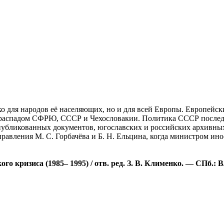
о для народов её населяющих, но и для всей Европы. Европейск
распадом СФРЮ, СССР и Чехословакии. Политика СССР последн
публикованных документов, югославских и российских архивны
правления М. С. Горбачёва и Б. Н. Ельцина, когда министром ин
 кризиса (1985– 1995) / отв. ред. З. В. Клименко. — СПб.: В