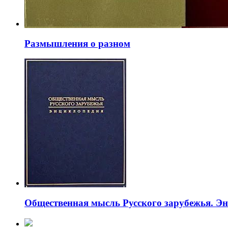
Размышления о разном
Общественная мысль Русского зарубежья. Э