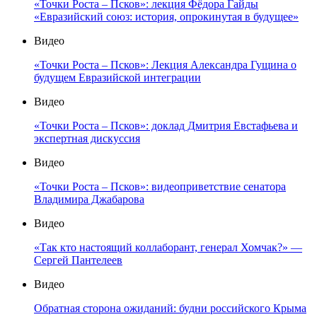
«Точки Роста – Псков»: лекция Фёдора Гайды
«Евразийский союз: история, опрокинутая в будущее»
Видео
«Точки Роста – Псков»: Лекция Александра Гущина о
будущем Евразийской интеграции
Видео
«Точки Роста – Псков»: доклад Дмитрия Евстафьева и
экспертная дискуссия
Видео
«Точки Роста – Псков»: видеоприветствие сенатора
Владимира Джабарова
Видео
«Так кто настоящий коллаборант, генерал Хомчак?» —
Сергей Пантелеев
Видео
Обратная сторона ожиданий: будни российского Крыма