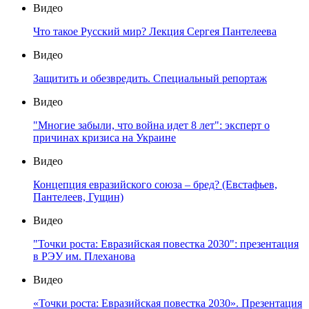
Видео
Что такое Русский мир? Лекция Сергея Пантелеева
Видео
Защитить и обезвредить. Специальный репортаж
Видео
"Многие забыли, что война идет 8 лет": эксперт о
причинах кризиса на Украине
Видео
Концепция евразийского союза – бред? (Евстафьев,
Пантелеев, Гущин)
Видео
"Точки роста: Евразийская повестка 2030": презентация
в РЭУ им. Плеханова
Видео
«Точки роста: Евразийская повестка 2030». Презентация