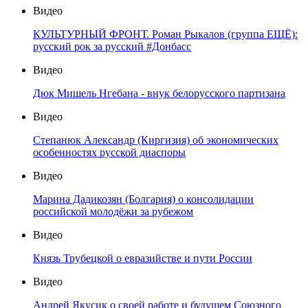
Видео
КУЛЬТУРНЫЙ ФРОНТ. Роман Рыкалов (группа ЕЩЁ):
русский рок за русский #Донбасс
Видео
Дюк Мишель Нгебана - внук белорусского партизана
Видео
Степанюк Александр (Киргизия) об экономических
особенностях русской диаспоры
Видео
Марина Дадикозян (Болгария) о консолидации
российской молодёжи за рубежом
Видео
Князь Трубецкой о евразийстве и пути России
Видео
Андрей Якусик о своей работе и будущем Союзного