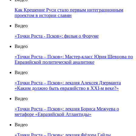
Как Крещение Руси стало первым интеграционным
проектом в истории славян
Видео
«Точки Роста - Псков»: фильм о Форуме
Видео
«Точки Роста – Псков»: Мастер-класс Юрия Шевцова по
Евразийской политической аналитике
Видео
«Точки Роста – Псков»: лекция Алексея Дзерманта
«Каким должно быть евразийство в XXI-м веке?»
Видео
«Точки Роста – Псков»: лекция Бориса Межуева о
метафоре «Евразийской Атлантиды»
Видео
«Точки Роста – Псков»: лекция Фёдора Гайды