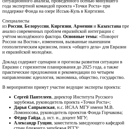
ситуационного анализа, проведённого осенью минувшего
года экспертной командой проекта «Точки Роста» при
поддержке Фонда на озере Иссык-Куль в Киргизии.
Специалисты
из
России
,
Белоруссии
,
Киргизии
,
Армении
и
Казахстана
пре
анализ современных проблем евразийской интеграции с
учётом молодёжного фактора.
Основные темы
: «Поворот
России на Восток», изменения, вызванные нынешним
геополитическим кризисом, поиск «общего дела» для Евразии
и евразийской молодёжи.
Доклад содержит сценарии и прогнозы развития ситуации в
Евразии с горизонтом планирования до 2025 года, а также
практические предложения и рекомендации по четырем
направлениям: идеология, экономика, общество, государство.
В мероприятии примут участие ведущие эксперты проекта:
Сергей Пантелеев
,
директор Института Русского
зарубежья, руководитель проекта «Точки Роста»;
Дарья Сапрынская
, н.с. ИСАА МГУ имени М.В.
Ломоносова, руководитель проектов Фонда Горчакова;
Фёдор Гайда
,
д. ист. н., доцент МГУ;
Александр Гущин
,
заместитель заведующего кафедрой
стран ближнего зарубежья РГГУ;