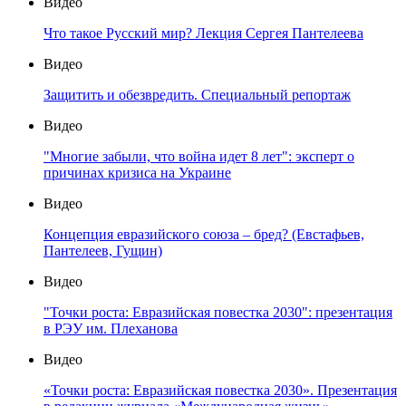
Видео
Что такое Русский мир? Лекция Сергея Пантелеева
Видео
Защитить и обезвредить. Специальный репортаж
Видео
"Многие забыли, что война идет 8 лет": эксперт о
причинах кризиса на Украине
Видео
Концепция евразийского союза – бред? (Евстафьев,
Пантелеев, Гущин)
Видео
"Точки роста: Евразийская повестка 2030": презентация
в РЭУ им. Плеханова
Видео
«Точки роста: Евразийская повестка 2030». Презентация