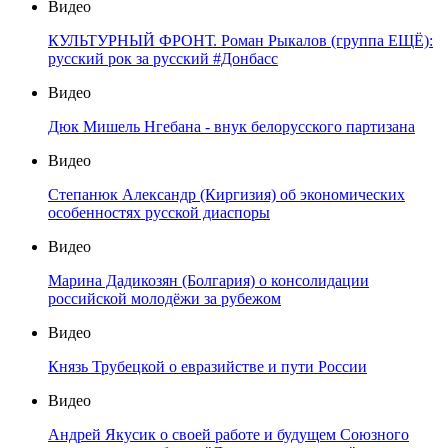
Видео
КУЛЬТУРНЫЙ ФРОНТ. Роман Рыкалов (группа ЕЩЁ):
русский рок за русский #Донбасс
Видео
Дюк Мишель Нгебана - внук белорусского партизана
Видео
Степанюк Александр (Киргизия) об экономических
особенностях русской диаспоры
Видео
Марина Дадикозян (Болгария) о консолидации
российской молодёжи за рубежом
Видео
Князь Трубецкой о евразийстве и пути России
Видео
Андрей Якусик о своей работе и будущем Союзного