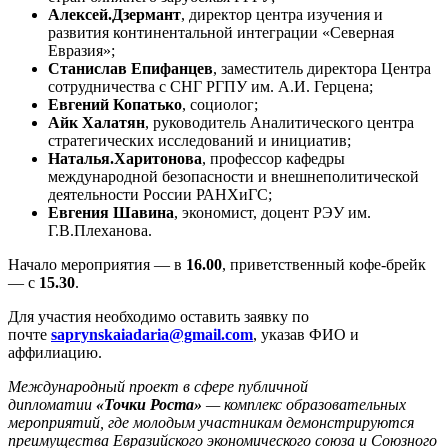
Алексей.Дзермант
,
директор центра изучения и
развития континентальной интеграции «Северная
Евразия»;
Станислав Епифанцев
,
заместитель директора Центра
сотрудничества с СНГ РГПУ им. А.И. Герцена;
Евгений Копатько
, социолог;
Айк Халатян
,
руководитель Аналитического центра
стратегических исследований и инициатив;
Наталья.Харитонова
,
профессор кафедры
международной безопасности и внешнеполитической
деятельности России РАНХиГС;
Евгения Шавина
,
экономист, доцент РЭУ им.
Г.В.Плеханова.
Начало мероприятия — в
16.00
, приветственный кофе-брейк
— с
15.30
.
Для участия необходимо оставить заявку по
почте
saprynskaiadaria@gmail.com
, указав ФИО и
аффилиацию.
Международный проект в сфере публичной
дипломатии
«Точки Роста»
— комплекс образовательных
мероприятий, где молодым участникам демонстрируются
преимущества Евразийского экономического союза и Союзного