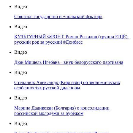
Видео
Союзное государство и «польский фактор»
Видео
КУЛЬТУРНЫЙ ФРОНТ. Роман Рыкалов (группа ЕЩЁ):
русский рок за русский #Донбасс
Видео
Дюк Мишель Нгебана - внук белорусского партизана
Видео
Степанюк Александр (Киргизия) об экономических
особенностях русской диаспоры
Видео
Марина Дадикозян (Болгария) о консолидации
российской молодёжи за рубежом
Видео