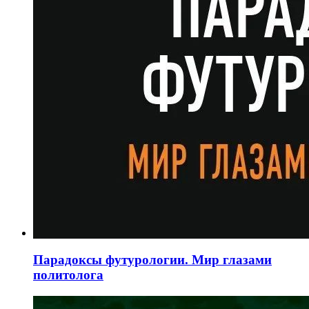
Парадоксы футурологии. Мир глазами
политолога