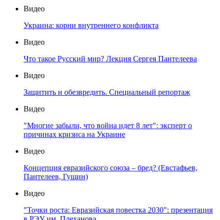
Видео
Украина: корни внутреннего конфликта
Видео
Что такое Русский мир? Лекция Сергея Пантелеева
Видео
Защитить и обезвредить. Специальный репортаж
Видео
"Многие забыли, что война идет 8 лет": эксперт о
причинах кризиса на Украине
Видео
Концепция евразийского союза – бред? (Евстафьев,
Пантелеев, Гущин)
Видео
"Точки роста: Евразийская повестка 2030": презентация
в РЭУ им. Плеханова