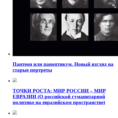
Пантеон или паноптикум. Новый взгляд на
старые портреты
ТОЧКИ РОСТА: МИР РОССИИ – МИР
ЕВРАЗИИ (О российской гуманитарной
политике на евразийском пространстве)