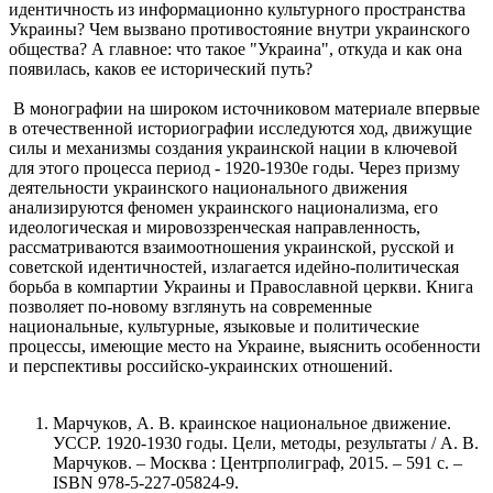
идентичность из информационно культурного пространства
Украины? Чем вызвано противостояние внутри украинского
общества? А главное: что такое "Украина", откуда и как она
появилась, каков ее исторический путь?
В монографии на широком источниковом материале впервые
в отечественной историографии исследуются ход, движущие
силы и механизмы создания украинской нации в ключевой
для этого процесса период - 1920-1930е годы. Через призму
деятельности украинского национального движения
анализируются феномен украинского национализма, его
идеологическая и мировоззренческая направленность,
рассматриваются взаимоотношения украинской, русской и
советской идентичностей, излагается идейно-политическая
борьба в компартии Украины и Православной церкви. Книга
позволяет по-новому взглянуть на современные
национальные, культурные, языковые и политические
процессы, имеющие место на Украине, выяснить особенности
и перспективы российско-украинских отношений.
Марчуков, А. В. краинское национальное движение.
УССР. 1920-1930 годы. Цели, методы, результаты / А. В.
Марчуков. – Москва : Центрполиграф, 2015. – 591 с. –
ISBN 978-5-227-05824-9.