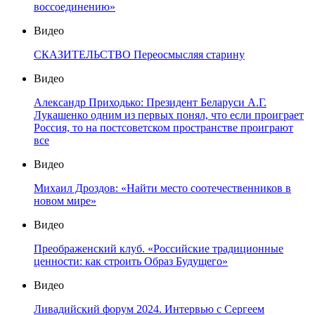
воссоединению»
Видео
СКАЗИТЕЛЬСТВО Переосмысляя старину
Видео
Александр Приходько: Президент Беларуси А.Г.
Лукашенко одним из первых понял, что если проиграет
Россия, то на постсоветском пространстве проиграют
все
Видео
Михаил Дроздов: «Найти место соотечественников в
новом мире»
Видео
Преображенский клуб. «Российские традиционные
ценности: как строить Образ Будущего»
Видео
Ливадийский форум 2024. Интервью с Сергеем