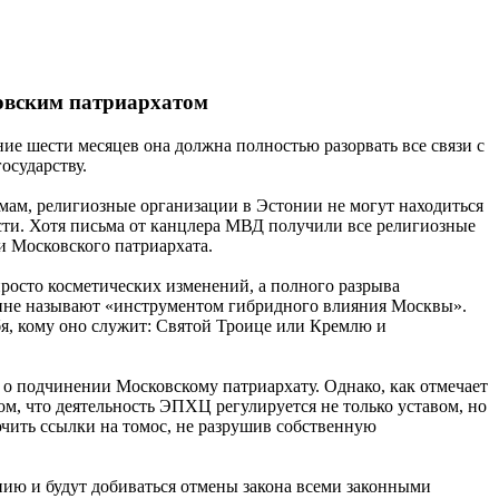
овским патриархатом
е шести месяцев она должна полностью разорвать все связи с
осударству.
мам, религиозные организации в Эстонии не могут находиться
сти. Хотя письма от канцлера МВД получили все религиозные
и Московского патриархата.
росто косметических изменений, а полного разрыва
лине называют «инструментом гибридного влияния Москвы».
бя, кому оно служит: Святой Троице или Кремлю и
о подчинении Московскому патриархату. Однако, как отмечает
ом, что деятельность ЭПХЦ регулируется не только уставом, но
ючить ссылки на томос, не разрушив собственную
нию и будут добиваться отмены закона всеми законными