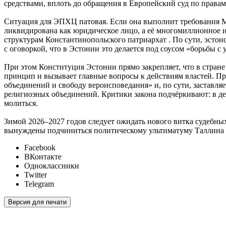
средствами, вплоть до обращения в Европейский суд по правам
Ситуация для ЭПХЦ патовая. Если она выполнит требования МВ
ликвидирована как юридическое лицо, а её многомиллионное им
структурам Константинопольского патриархат . По сути, эсто
с оговоркой, что в Эстонии это делается под соусом «борьбы с 
При этом Конституция Эстонии прямо закрепляет, что в стран
принцип и вызывает главные вопросы к действиям властей. Пр
объединений и свободу вероисповедания» и, по сути, заставля
религиозных объединений. Критики закона подчёркивают: в дем
молиться.
Зимой 2026–2027 годов следует ожидать нового витка судебных
вынуждены подчиниться политическому ультиматуму Таллина 
Facebook
ВКонтакте
Одноклассники
Twitter
Telegram
Версия для печати