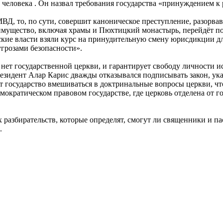
 человека . Он назвал требования государства «принуждением к 
Д, то, по сути, совершит каноническое преступление, разорвав
ущество, включая храмы и Пюхтицкий монастырь, перейдёт под к
нские власти взяли курс на принудительную смену юрисдикции 
угрозами безопасности».
е нет государственной церкви, и гарантирует свободу личности
езидент Алар Карис дважды отказывался подписывать закон, ук
ет государство вмешиваться в доктринальные вопросы церкви, ч
ократическом правовом государстве, где церковь отделена от го
 разбирательств, которые определят, смогут ли священники и п
.