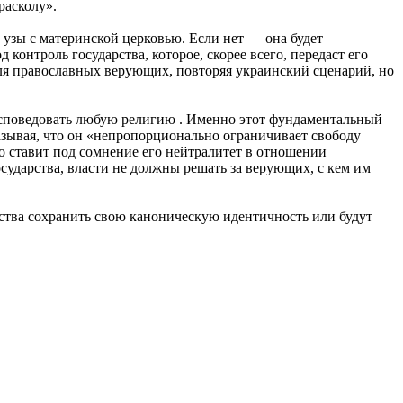
расколу».
 узы с материнской церковью. Если нет — она будет
онтроль государства, которое, скорее всего, передаст его
для православных верующих, повторяя украинский сценарий, но
 исповедовать любую религию . Именно этот фундаментальный
азывая, что он «непропорционально ограничивает свободу
то ставит под сомнение его нейтралитет в отношении
сударства, власти не должны решать за верующих, с кем им
аства сохранить свою каноническую идентичность или будут