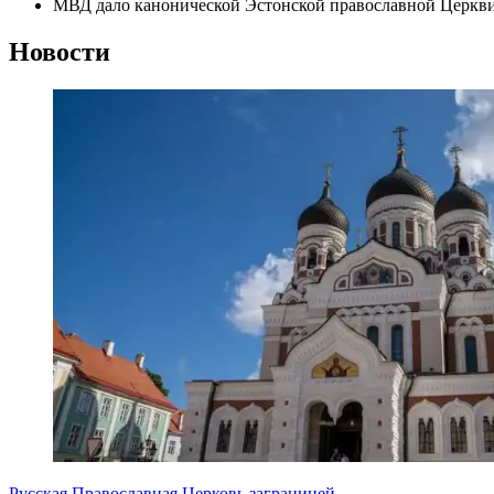
МВД дало канонической Эстонской православной Церкви
Новости
Русская Православная Церковь заграницей