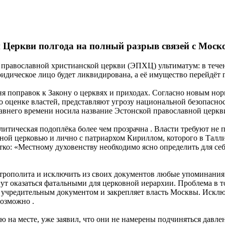
 Церкви полгода на полный разрыв связей с Моск
равославной христианской церкви (ЭПХЦ) ультиматум: в течени
дическое лицо будет ликвидирована, а её имущество перейдёт г
я поправок к Закону о церквях и приходах. Согласно новым нор
 оценке властей, представляют угрозу национальной безопасно
авнего времени носила название Эстонской православной церкв
тическая подоплёка более чем прозрачна . Власти требуют не п
вной церковью и лично с патриархом Кириллом, которого в Тал
ко: «Местному духовенству необходимо ясно определить для се
трополита и исключить из своих документов любые упоминания 
ут оказаться фатальными для церковной иерархии. Проблема в т
ся учредительным документом и закрепляет власть Москвы. Искл
возможно .
на месте, уже заявил, что они не намерены подчиняться давле