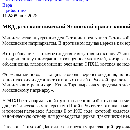
Вера
Прибалтика
11:24
08 июл 2026
МВД дало канонической Эстонской православной
Министерство внутренних дел Эстонии предъявило Эстонской п
Московским патриархатом. В противном случае церковь как юри
Это требование — прямое следствие вступивших в силу 27 июн
в подчинении у иностранных священнослужителей, которые, по
объединения, главная мишень очевидна: ЭПХЦ, которая до нед
Формальный повод — защита свободы вероисповедания, но поли
канонических и административных связей с Русской правосла
Министр внутренних дел Игорь Таро выразился предельно жёст
Московскому патриарху».
У ЭПХЦ есть формальный путь к спасению: избрать нового ми
доцент Тартуского университета Прийт Рохтметс, эти шаги мог
и томосом патриарха Алексия II от 1993 года, который являет
каноническую основу, для руководства церкви практически не
Епископ Тартуский Даниил, фактически управляющий церковью 