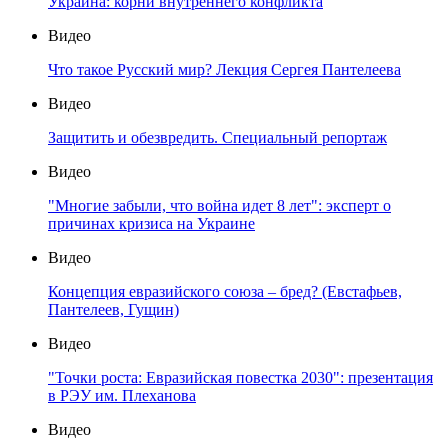
Украина: корни внутреннего конфликта
Видео
Что такое Русский мир? Лекция Сергея Пантелеева
Видео
Защитить и обезвредить. Специальный репортаж
Видео
"Многие забыли, что война идет 8 лет": эксперт о
причинах кризиса на Украине
Видео
Концепция евразийского союза – бред? (Евстафьев,
Пантелеев, Гущин)
Видео
"Точки роста: Евразийская повестка 2030": презентация
в РЭУ им. Плеханова
Видео