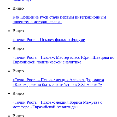
Видео
Как Крещение Руси стало первым интеграционным
проектом в истории славян
Видео
«Точки Роста - Псков»: фильм о Форуме
Видео
«Точки Роста – Псков»: Мастер-класс Юрия Шевцова по
Евразийской политической аналитике
Видео
«Точки Роста – Псков»: лекция Алексея Дзерманта
«Каким должно быть евразийство в XXI-м веке?»
Видео
«Точки Роста – Псков»: лекция Бориса Межуева о
метафоре «Евразийской Атлантиды»
Видео