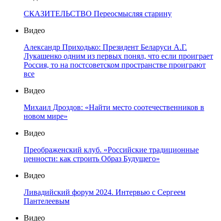
СКАЗИТЕЛЬСТВО Переосмысляя старину
Видео
Александр Приходько: Президент Беларуси А.Г.
Лукашенко одним из первых понял, что если проиграет
Россия, то на постсоветском пространстве проиграют
все
Видео
Михаил Дроздов: «Найти место соотечественников в
новом мире»
Видео
Преображенский клуб. «Российские традиционные
ценности: как строить Образ Будущего»
Видео
Ливадийский форум 2024. Интервью с Сергеем
Пантелеевым
Видео