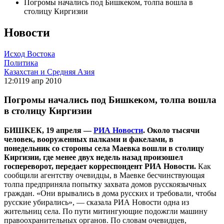
Погромы начались под Бишкеком, толпа вошла в
столицу Киргизии
Новости
Исход Востока
Политика
Казахстан и Средняя Азия
12:01
19 апр 2010
Погромы начались под Бишкеком, толпа вошла
в столицу Киргизии
БИШКЕК, 19 апреля —
РИА Новости
. Около тысячи
человек, вооруженных палками и факелами, в
понедельник со стороны села Маевка вошли в столицу
Киргизии, где менее двух недель назад произошел
госпереворот, передает корреспондент РИА Новости.
Как
сообщили агентству очевидцы, в Маевке бесчинствующая
толпа предприняла попытку захвата домов русскоязычных
граждан. «Они врывались в дома русских и требовали, чтобы
русские убирались», — сказала РИА Новости одна из
жительниц села. По пути митингующие подожгли машину
правоохранительных органов. По словам очевидцев,