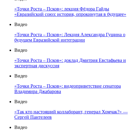
«Точки Роста – Псков»: лекция Фёдора Гайды
«Евразийский союз: история, опрокинутая в будущее»
Видео
«Точки Роста – Псков»: Лекция Александра Гущина о
будущем Евразийской интеграции
Видео
«Точки Роста – Псков»: доклад Дмитрия Евстафьева и
экспертная дискуссия
Видео
«Точки Роста – Псков»: видеоприветствие сенатора
Владимира Джабарова
Видео
«Так кто настоящий коллаборант, генерал Хомчак?» —
Сергей Пантелеев
Видео