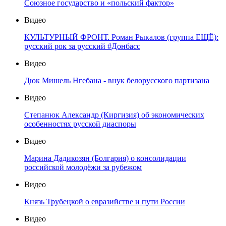
Союзное государство и «польский фактор»
Видео
КУЛЬТУРНЫЙ ФРОНТ. Роман Рыкалов (группа ЕЩЁ):
русский рок за русский #Донбасс
Видео
Дюк Мишель Нгебана - внук белорусского партизана
Видео
Степанюк Александр (Киргизия) об экономических
особенностях русской диаспоры
Видео
Марина Дадикозян (Болгария) о консолидации
российской молодёжи за рубежом
Видео
Князь Трубецкой о евразийстве и пути России
Видео