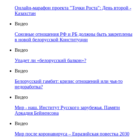
Онлайн-марафон проекта "Точки Роста": День второй -
Казахстан
Видео
Союзные отношения РФ и РБ должны быть закреплены
в новой белорусской Конституции
Видео
Упадет ли «белорусский балкон»?
Видео
Белорусский гамбит: кризис отношений или чья-то
недоработка?
Видео
Мир - наш. Институт Русского зарубежья. Памяти
Аркадия Бейненсона
Видео
Мир после коронавируса – Евразийская повестка 2030