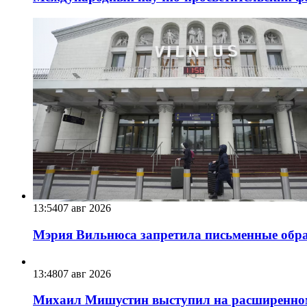
13:54
07 авг 2026
Мэрия Вильнюса запретила письменные обра
13:48
07 авг 2026
Михаил Мишустин выступил на расширенном 