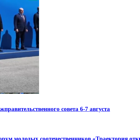
правительственного совета 6-7 августа
рум молодых соотечественников «Траектория отк