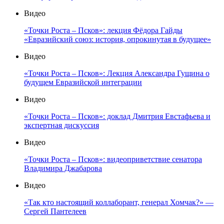
Видео
«Точки Роста – Псков»: лекция Фёдора Гайды
«Евразийский союз: история, опрокинутая в будущее»
Видео
«Точки Роста – Псков»: Лекция Александра Гущина о
будущем Евразийской интеграции
Видео
«Точки Роста – Псков»: доклад Дмитрия Евстафьева и
экспертная дискуссия
Видео
«Точки Роста – Псков»: видеоприветствие сенатора
Владимира Джабарова
Видео
«Так кто настоящий коллаборант, генерал Хомчак?» —
Сергей Пантелеев