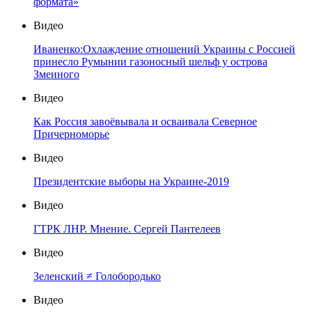
формата»
Видео
Иваненко:Охлаждение отношений Украины с Россией
принесло Румынии газоносный шельф у острова
Змеиного
Видео
Как Россия завоёвывала и осваивала Северное
Причерноморье
Видео
Президентские выборы на Украине-2019
Видео
ГТРК ЛНР. Мнение. Сергей Пантелеев
Видео
Зеленский ≠ Голобородько
Видео