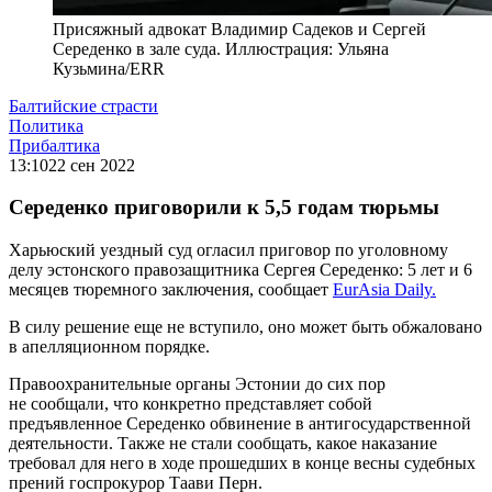
Присяжный адвокат Владимир Садеков и Сергей
Середенко в зале суда. Иллюстрация: Ульяна
Кузьмина/ERR
Балтийские страсти
Политика
Прибалтика
13:10
22 сен 2022
Середенко приговорили к 5,5 годам тюрьмы
Харьюский уездный суд огласил приговор по уголовному
делу эстонского правозащитника Сергея Середенко: 5 лет и 6
месяцев тюремного заключения, сообщает
EurAsia Daily.
В силу решение еще не вступило, оно может быть обжаловано
в апелляционном порядке.
Правоохранительные органы Эстонии до сих пор
не сообщали, что конкретно представляет собой
предъявленное Середенко обвинение в антигосударственной
деятельности. Также не стали сообщать, какое наказание
требовал для него в ходе прошедших в конце весны судебных
прений госпрокурор Таави Перн.