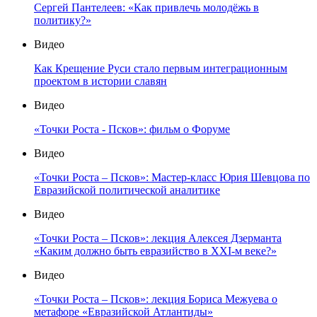
Сергей Пантелеев: «Как привлечь молодёжь в
политику?»
Видео
Как Крещение Руси стало первым интеграционным
проектом в истории славян
Видео
«Точки Роста - Псков»: фильм о Форуме
Видео
«Точки Роста – Псков»: Мастер-класс Юрия Шевцова по
Евразийской политической аналитике
Видео
«Точки Роста – Псков»: лекция Алексея Дзерманта
«Каким должно быть евразийство в XXI-м веке?»
Видео
«Точки Роста – Псков»: лекция Бориса Межуева о
метафоре «Евразийской Атлантиды»