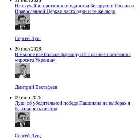
31 июл 2026
Не случайно противники единства Беларуси и России и
Православной Церкви часто одни и те же люди
Сергей Лущ
20 июл 2026
В Европе все больше формируются разные понимания
«проекта Украина»
Дмитрий Евстафьев
09 июн 2026
Лущ: об убедительной победе Пашиняна на выборах я
бы говорить не стал
Сергей Лущ