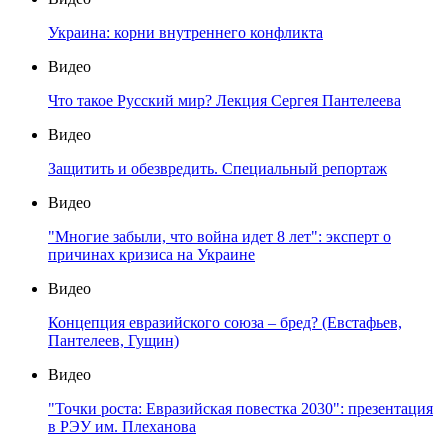
Украина: корни внутреннего конфликта
Видео
Что такое Русский мир? Лекция Сергея Пантелеева
Видео
Защитить и обезвредить. Специальный репортаж
Видео
"Многие забыли, что война идет 8 лет": эксперт о
причинах кризиса на Украине
Видео
Концепция евразийского союза – бред? (Евстафьев,
Пантелеев, Гущин)
Видео
"Точки роста: Евразийская повестка 2030": презентация
в РЭУ им. Плеханова