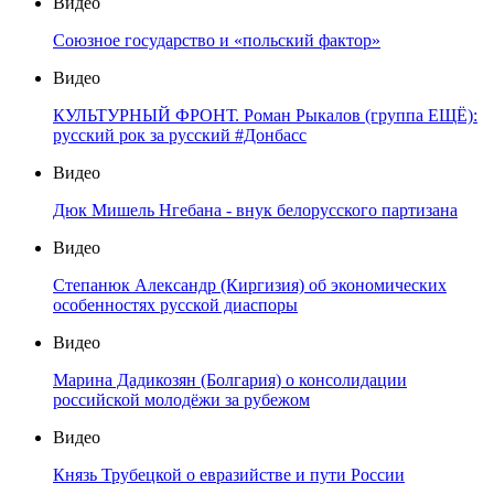
Видео
Союзное государство и «польский фактор»
Видео
КУЛЬТУРНЫЙ ФРОНТ. Роман Рыкалов (группа ЕЩЁ):
русский рок за русский #Донбасс
Видео
Дюк Мишель Нгебана - внук белорусского партизана
Видео
Степанюк Александр (Киргизия) об экономических
особенностях русской диаспоры
Видео
Марина Дадикозян (Болгария) о консолидации
российской молодёжи за рубежом
Видео
Князь Трубецкой о евразийстве и пути России