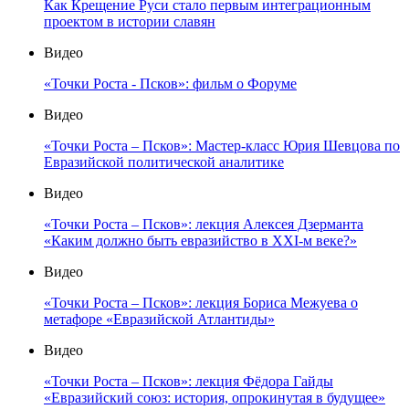
Как Крещение Руси стало первым интеграционным
проектом в истории славян
Видео
«Точки Роста - Псков»: фильм о Форуме
Видео
«Точки Роста – Псков»: Мастер-класс Юрия Шевцова по
Евразийской политической аналитике
Видео
«Точки Роста – Псков»: лекция Алексея Дзерманта
«Каким должно быть евразийство в XXI-м веке?»
Видео
«Точки Роста – Псков»: лекция Бориса Межуева о
метафоре «Евразийской Атлантиды»
Видео
«Точки Роста – Псков»: лекция Фёдора Гайды
«Евразийский союз: история, опрокинутая в будущее»