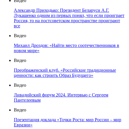
Видео
Александр Приходько: Президент Беларуси А.Г.
Лукашенко одним из первых понял, что если проиграет
Россия, то на постсоветском пространстве проиграют
все
Видео
Михаил Дроздов: «Найти место соотечественников в
новом мире»
Видео
Преображенский клуб. «Российские традиционные
ценности: как строить Образ Будущего»
Видео
Ливадийский форум 2024. Интервью с Сергеем
Пантелеевым
Видео
Презентация доклада «Точки Роста: мир России – мир
Евразии»