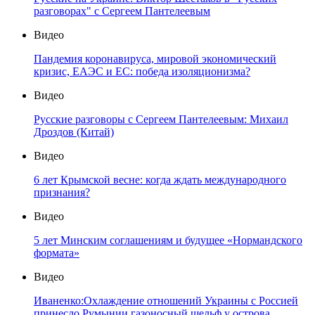
разговорах" с Сергеем Пантелеевым
Видео
Пандемия коронавируса, мировой экономический
кризис, ЕАЭС и ЕС: победа изоляционизма?
Видео
Русские разговоры с Сергеем Пантелеевым: Михаил
Дроздов (Китай)
Видео
6 лет Крымской весне: когда ждать международного
признания?
Видео
5 лет Минским соглашениям и будущее «Нормандского
формата»
Видео
Иваненко:Охлаждение отношений Украины с Россией
принесло Румынии газоносный шельф у острова