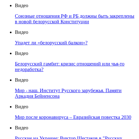
Видео
Союзные отношения РФ и РБ должны быть закреплены
в новой белорусской Конституции
Видео
Упадет ли «белорусский балкон»?
Видео
Белорусский гамбит: кризис отношений или чья-то
недоработка?
Видео
Мир - наш. Институт Русского зарубежья. Памяти
Аркадия Бейненсона
Видео
Мир после коронавируса – Евразийская повестка 2030
Видео
Русские на Украине: Виктор Шестаков в "Русских