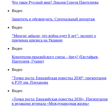
Что такое Русский мир? Лекция Сергея Пантелеева
Видео
Защитить и обезвредить. Специальный репортаж
Видео
"Многие забыли, что война идет 8 лет": эксперт о
причинах кризиса на Украине
Видео
Концепция евразийского союза – бред? (Евстафьев,
Пантелеев, Гущин)
Видео
"Точки роста: Евразийская повестка 2030": презентация
в РЭУ им. Плеханова
Видео
«Точки роста: Евразийская повестка 2030». Презентация
в редакции журнала «Международная жизнь»