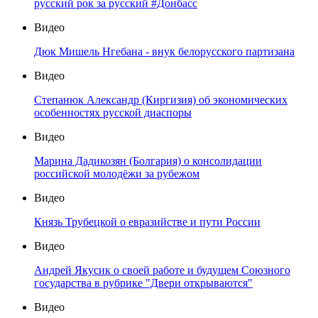
русский рок за русский #Донбасс
Видео
Дюк Мишель Нгебана - внук белорусского партизана
Видео
Степанюк Александр (Киргизия) об экономических
особенностях русской диаспоры
Видео
Марина Дадикозян (Болгария) о консолидации
российской молодёжи за рубежом
Видео
Князь Трубецкой о евразийстве и пути России
Видео
Андрей Якусик о своей работе и будущем Союзного
государства в рубрике "Двери открываются"
Видео