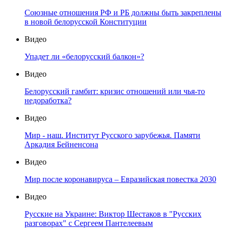
Союзные отношения РФ и РБ должны быть закреплены
в новой белорусской Конституции
Видео
Упадет ли «белорусский балкон»?
Видео
Белорусский гамбит: кризис отношений или чья-то
недоработка?
Видео
Мир - наш. Институт Русского зарубежья. Памяти
Аркадия Бейненсона
Видео
Мир после коронавируса – Евразийская повестка 2030
Видео
Русские на Украине: Виктор Шестаков в "Русских
разговорах" с Сергеем Пантелеевым