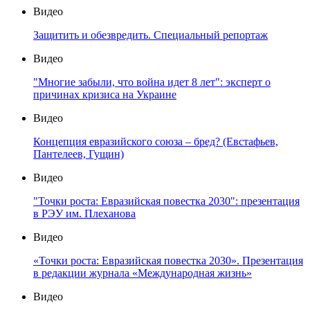
Видео
Защитить и обезвредить. Специальный репортаж
Видео
"Многие забыли, что война идет 8 лет": эксперт о
причинах кризиса на Украине
Видео
Концепция евразийского союза – бред? (Евстафьев,
Пантелеев, Гущин)
Видео
"Точки роста: Евразийская повестка 2030": презентация
в РЭУ им. Плеханова
Видео
«Точки роста: Евразийская повестка 2030». Презентация
в редакции журнала «Международная жизнь»
Видео