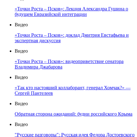
«Точки Роста – Псков»: Лекция Александра Гущина о
будущем Евразийской интеграции
Видео
«Точки Роста – Псков»: доклад Дмитрия Евстафьева и
экспертная дискуссия
Видео
«Точки Роста – Псков»: видеоприветствие сенатора
Владимира Джабарова
Видео
«Так кто настоящий коллаборант, генерал Хомчак?» —
Сергей Пантелеев
Видео
Обратная сторона ожиданий: будни российского Крыма
Видео
"Русские разговоры": Русская идея Федора Достоевского