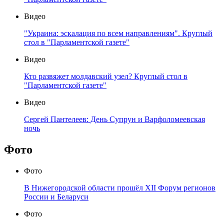
Видео
"Украина: эскалация по всем направлениям". Круглый
стол в "Парламентской газете"
Видео
Кто развяжет молдавский узел? Круглый стол в
"Парламентской газете"
Видео
Сергей Пантелеев: День Супрун и Варфоломеевская
ночь
Фото
Фото
В Нижегородской области прошёл XII Форум регионов
России и Беларуси
Фото