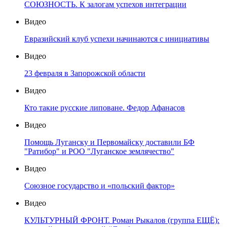
СОЮЗНОСТЬ. К залогам успехов интеграции
Видео
Евразийский клуб успехи начинаются с инициативы
Видео
23 февраля в Запорожской области
Видео
Кто такие русские липоване. Федор Афанасов
Видео
Помощь Луганску и Первомайску доставили БФ
"Ратибор" и РОО "Луганское землячество"
Видео
Союзное государство и «польский фактор»
Видео
КУЛЬТУРНЫЙ ФРОНТ. Роман Рыкалов (группа ЕЩЁ):