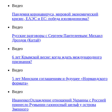
Видео
Пандемия коронавируса, мировой экономический
кризис, ЕАЭС и ЕС: победа изоляционизма?
Видео
Русские разговоры с Сергеем Пантелеевым: Михаил
Дроздов (Китай)
Видео
6 лет Крымской весне: когда ждать международного
признания?
Видео
5 лет Минским соглашениям и будущее «Нормандского
формата»
Видео
Иваненко:Охлаждение отношений Украины с Россией
принесло Румынии газоносный шельф у острова
Змеиного