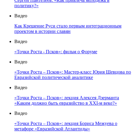
Сергей Пантелеев: «Как привлечь молодёжь в
политику?»
Видео
Как Крещение Руси стало первым интеграционным
проектом в истории славян
Видео
«Точки Роста - Псков»: фильм о Форуме
Видео
«Точки Роста – Псков»: Мастер-класс Юрия Шевцова по
Евразийской политической аналитике
Видео
«Точки Роста – Псков»: лекция Алексея Дзерманта
«Каким должно быть евразийство в XXI-м веке?»
Видео
«Точки Роста – Псков»: лекция Бориса Межуева о
метафоре «Евразийской Атлантиды»