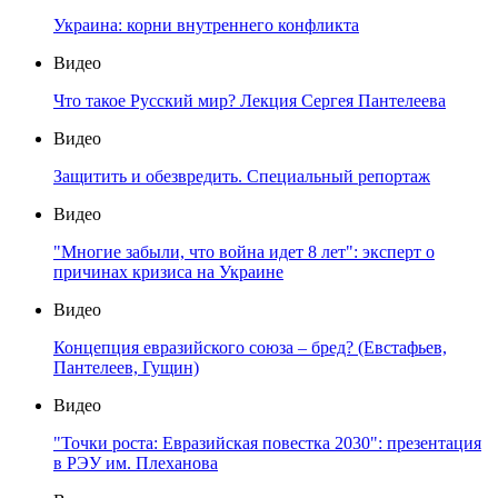
Украина: корни внутреннего конфликта
Видео
Что такое Русский мир? Лекция Сергея Пантелеева
Видео
Защитить и обезвредить. Специальный репортаж
Видео
"Многие забыли, что война идет 8 лет": эксперт о
причинах кризиса на Украине
Видео
Концепция евразийского союза – бред? (Евстафьев,
Пантелеев, Гущин)
Видео
"Точки роста: Евразийская повестка 2030": презентация
в РЭУ им. Плеханова