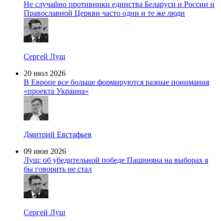
Не случайно противники единства Беларуси и России и
Православной Церкви часто одни и те же люди
Сергей Лущ
20 июл 2026
В Европе все больше формируются разные понимания
«проекта Украина»
Дмитрий Евстафьев
09 июн 2026
Лущ: об убедительной победе Пашиняна на выборах я
бы говорить не стал
Сергей Лущ