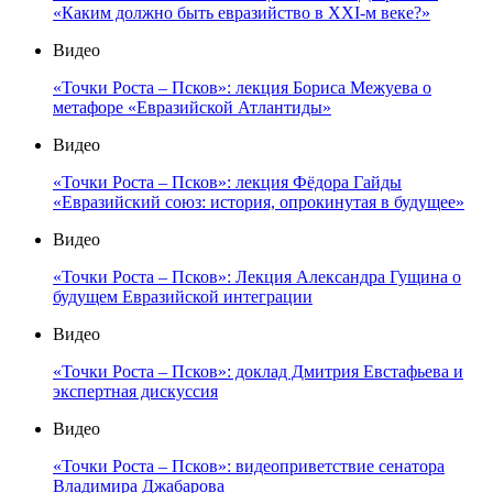
«Каким должно быть евразийство в XXI-м веке?»
Видео
«Точки Роста – Псков»: лекция Бориса Межуева о
метафоре «Евразийской Атлантиды»
Видео
«Точки Роста – Псков»: лекция Фёдора Гайды
«Евразийский союз: история, опрокинутая в будущее»
Видео
«Точки Роста – Псков»: Лекция Александра Гущина о
будущем Евразийской интеграции
Видео
«Точки Роста – Псков»: доклад Дмитрия Евстафьева и
экспертная дискуссия
Видео
«Точки Роста – Псков»: видеоприветствие сенатора
Владимира Джабарова