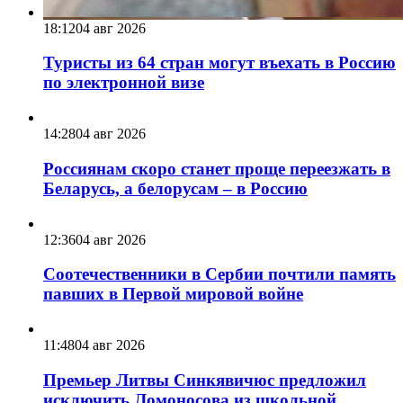
18:12
04 авг 2026
Туристы из 64 стран могут въехать в Россию
по электронной визе
14:28
04 авг 2026
Россиянам скоро станет проще переезжать в
Беларусь, а белорусам – в Россию
12:36
04 авг 2026
Соотечественники в Сербии почтили память
павших в Первой мировой войне
11:48
04 авг 2026
Премьер Литвы Синкявичюс предложил
исключить Ломоносова из школьной