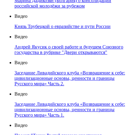
Марина Дадикозян (Болгария) о консолидации
российской молодёжи за рубежом
Видео
Князь Трубецкой о евразийстве и пути России
Видео
Андрей Якусик о своей работе и будущем Союзного
государства в рубрике "Двери открываются"
Видео
Заседание Ливадийского клуба «Возвращение к себе:
цивилизационные основы, ценности и границы
Русского мира» Часть 2.
Видео
Заседание Ливадийского клуба «Возвращение к себе:
цивилизационные основы, ценности и границы
Русского мира» Часть 1.
Видео