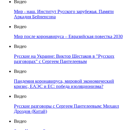
Видео
Мир - наш. Институт Русского зарубежья. Памяти
Аркадия Бейненсона
Видео
Мир после коронавируса – Евразийская повестка 2030
Видео
Русские на Украине: Виктор Шестаков в "Русских
разговорах" с Сергеем Пантелеевым
Видео
Пандемия коронавируса, мировой экономический
кризис, ЕАЭС и ЕС: победа изоляционизма?
Видео
Русские разговоры с Сергеем Пантелеевым: Михаил
Дроздов (Китай)
Видео