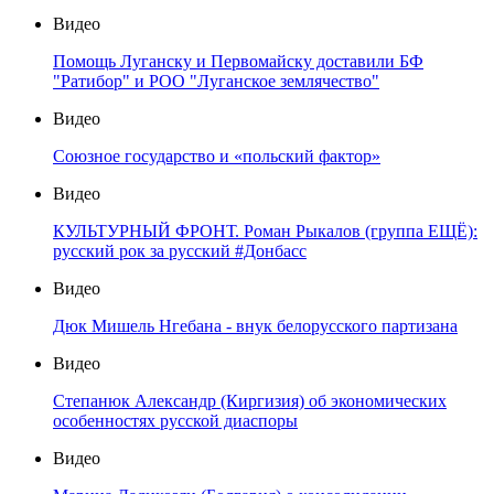
Видео
Помощь Луганску и Первомайску доставили БФ
"Ратибор" и РОО "Луганское землячество"
Видео
Союзное государство и «польский фактор»
Видео
КУЛЬТУРНЫЙ ФРОНТ. Роман Рыкалов (группа ЕЩЁ):
русский рок за русский #Донбасс
Видео
Дюк Мишель Нгебана - внук белорусского партизана
Видео
Степанюк Александр (Киргизия) об экономических
особенностях русской диаспоры
Видео