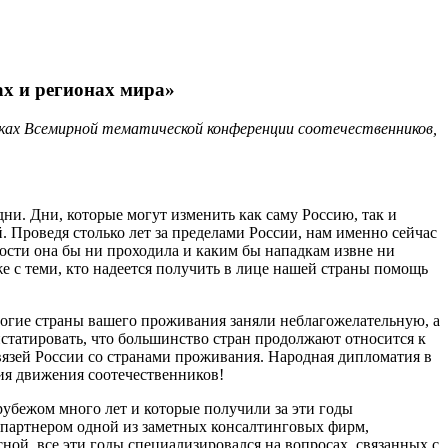
х и регионах мира»
мках Всемирной тематической конференции соотечественников,
ни. Дни, которые могут изменить как саму Россию, так и
. Проведя столько лет за пределами России, нам именно сейчас
дности она бы ни проходила и каким бы нападкам извне ни
кже с теми, кто надеется получить в лице нашей страны помощь
ногие страны вашего проживания заняли неблагожелательную, а
нстатировать, что большинство стран продолжают относится к
вязей России со странами проживания. Народная дипломатия в
ия движения соотечественников!
рубежом много лет и которые получили за эти годы
м партнером одной из заметных консалтинговых фирм,
ной, все эти годы специализировался на вопросах, связанных с