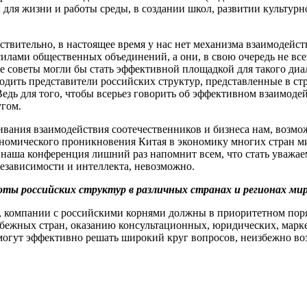
 для жизни и работы среды, в создании школ, развитии культур
ствительно, в настоящее время у нас нет механизма взаимодейст
 силами общественных объединений, а они, в свою очередь не вс
ые советы могли бы стать эффективной площадкой для такого диа
дить представители российских структур, представленные в ст
дь для того, чтобы всерьез говорить об эффективном взаимоде
угом.
аивания взаимодействия соотечественников и бизнеса нам, возмо
номического проникновения Китая в экономику многих стран ми
о наша конференция лишний раз напомнит всем, что стать уважа
зависимости и интеллекта, невозможно.
ы российских структур в различных странах и регионах мир
 компании с российскими корнями должны в приоритетном поря
бежных стран, оказанию консультационных, юридических, марке
огут эффективно решать широкий круг вопросов, неизбежно воз