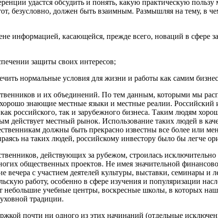
ренции удастся обсудить и понять, какую практическую пользу 
от, безусловно, должен быть взаимным. Размышляя на тему, в че
мене информацией, касающейся, прежде всего, новаций в сфере з
еспечении защиты своих интересов;
печить нормальные условия для жизни и работы как самим бизнес
ественников и их объединений. По тем данным, которыми мы расп
хорошо знающие местные языки и местные реалии. Российский и
как российского, так и зарубежного бизнеса. Таким людям хоро
м действует местный рынок. Использование таких людей в каче
ественникам должны быть прекрасно известны все более или ме
раясь на таких людей, российскому инвестору было бы легче ор
твенников, действующих за рубежом, строилась исключительно 
ногих общественных проектов. Не имея значительной финансово
ие вечера с участием деятелей культуры, выставки, семинары и
ельскую работу, особенно в сфере изучения и популяризации на
т небольшие учебные центры, воскресные школы, в которых наши
духовной традиции.
ержкой почти ни одного из этих начинаний (отдельные исключени