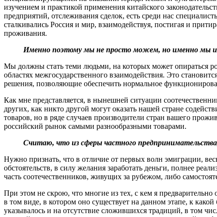
изучением и практикой применения китайского законодательс
предприятий, отслеживания сделок, есть среди нас специалист
сталкивались Россия и мир, взаимодействуя, постигая и притир
проживания.
Именно поэтому мы не просто можем, но именно мы 
Мы должны стать теми людьми, на которых может опираться ро
областях межгосударственного взаимодействия. Это становитс
решения, позволяющие обеспечить нормальное функционирова
Как мне представляется, в нынешней ситуации соотечественни
других, как никто другой могут оказать нашей стране содейст
товаров, но в ряде случаев производители стран вашего про
российский рынок самыми разнообразными товарами.
Считаю, что из сферы частного предпринимательства, 
Нужно признать, что в отличие от первых волн эмиграции, ве
обстоятельств, в силу желания заработать деньги, полнее реал
часть соотечественников, живущих за рубежом, либо самостоя
При этом не скрою, что многие из тех, с кем я предварительн
в том виде, в котором оно существует на данном этапе, к как
указывалось и на отсутствие сложившихся традиций, в том числ