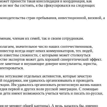
может принести такая консолидация и координация, как
м он мог бы состоять, я бы сфокусировался на следующих
аконодательства стран пребывания, инвестиционной, визовой, а
менам, членам их семей, так и своим сотрудникам.
олагаем, значительное число наших соотечественников,
нвестор всегда ищет неких коммуникаторов, тех людей,
шо известны сложности, с которыми может столкнуться
стве экспертов может дать хороший синергетический эффект.
нее заметные и внушающие доверие консультанты, юристы,
иентироваться.
на энтузиазме отдельных активистов, которые зачастую
й поддержки, им удавалось организовывать и проводить
 лекции. Им удавалось организовать религиозную жизнь наших
следия первой и других волн русской эмиграции. С помощью
 дети имеют возможность учиться читать и писать по-русски,
я не меняют общей картины). А ведь, казалось бы, именно