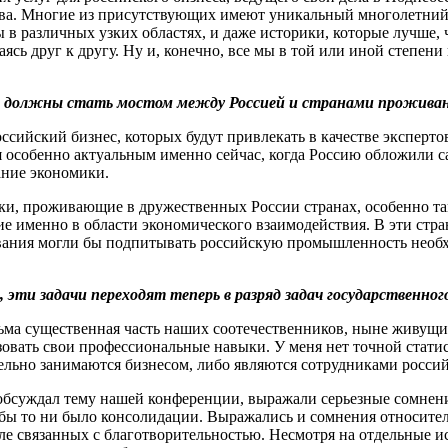
тва. Многие из присутствующих имеют уникальный многолетний
ы в различных узких областях, и даже историки, которые лучше,
аясь друг к другу. Ну и, конечно, все мы в той или иной степе
и должны стать мостом между Россией и странами прожива
ссийский бизнес, которых будут привлекать в качестве эксперт
я особенно актуальным именно сейчас, когда Россию обложили 
ние экономики.
ки, проживающие в дружественных России странах, особенно та
вие именно в области экономического взаимодействия. В эти стр
живания могли бы подпитывать российскую промышленность нео
эти задачи переходят теперь в разряд задач государственного
сьма существенная часть наших соотечественников, ныне живущи
изовать свои профессиональные навыки. У меня нет точной статис
тельно занимаются бизнесом, либо являются сотрудниками росс
о обсуждал тему нашей конференции, выражали серьезные сомнен
ой бы то ни было консолидации. Выражались и сомнения относите
е связанных с благотворительностью. Несмотря на отдельные искл