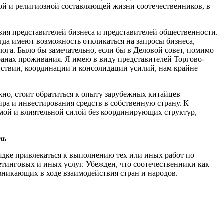
ной и религиозной составляющей жизни соотечественников, в
вия представителей бизнеса и представителей общественности.
егда имеют возможность откликаться на запросы бизнеса,
лога. Было бы замечательно, если бы в Деловой совет, помимо
ранах проживания. Я имею в виду представителей Торгово-
йствии, координации и консолидации усилий, нам крайне
жно, стоит обратиться к опыту зарубежных китайцев –
ра и инвестирования средств в собственную страну. К
емой и влиятельной силой без координирующих структур,
а.
дке привлекаться к выполнению тех или иных работ по
тинговых и иных услуг. Убежден, что соотечественники как
никающих в ходе взаимодействия стран и народов.