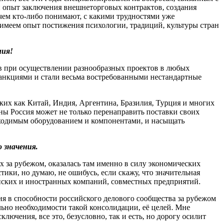
 опыт заключения внешнеторговых контрактов, создания
 чем кто-либо понимают, с какими трудностями уже
ни имеем опыт постижения психологии, традиций, культуры стран
ния!
ов при осуществлении разнообразных проектов в любых
санкциями и стали весьма востребованными нестандартные
ких как Китай, Индия, Аргентина, Бразилия, Турция и многих
аны Россия может не только перенаправить поставки своих
бходимым оборудованием и компонентами, и насыщать
 значения.
х за рубежом, оказалась там именно в силу экономических
тики, но думаю, не ошибусь, если скажу, что значительная
ийских и иностранных компаний, совместных предприятий.
ия в способности российского делового сообщества за рубежом
льно необходимости такой консолидации, её целей. Мне
ючения, все это, безусловно, так и есть, но дорогу осилит