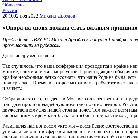
Общество
Россия
20:10
02 ноя 2022
Михаил Дроздов
«Опора на своих должна стать важным принципом
Председатель ВКСРС Михаил Дроздов выступил 1 ноября на пл
проживающих за рубежом.
Дорогие друзья, коллеги!
Так случилось, что наша конференция проводится в крайне неп
многие, сложившиеся в мире устои. Происходящие события имею
крайне необходимо чётко осознать, что наша Родина была, есть
подвергалась. Время, в которое мы живем, требует от всех нас 
и защиту.
Собравшиеся сегодня здесь, в Москве, соотечественники, пре
иногда и просто враждебную позицию по отношению к России. 
дружественному для нашей страны поясу. Тем важнее всем нам
современном мире может быть востребованной как никогда пре
Размышляя над вопросом «кто мы – российские соотечественник
уникальный опыт в сфере взаимодействия наших стран и народ
специализирующихся на оказании юридических и бухгалтерских 