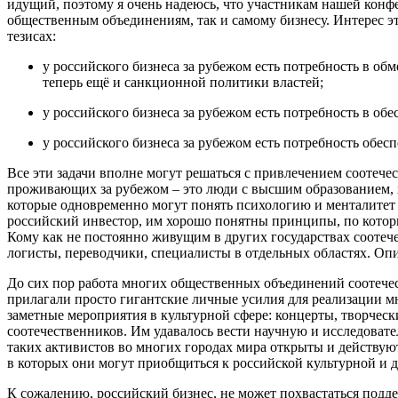
идущий, поэтому я очень надеюсь, что участникам нашей конфе
общественным объединениям, так и самому бизнесу. Интерес эт
тезисах:
у российского бизнеса за рубежом есть потребность в об
теперь ещё и санкционной политики властей;
у российского бизнеса за рубежом есть потребность в об
у российского бизнеса за рубежом есть потребность обес
Все эти задачи вполне могут решаться с привлечением соотеч
проживающих за рубежом – это люди с высшим образованием, 
которые одновременно могут понять психологию и менталитет 
российский инвестор, им хорошо понятны принципы, по которы
Кому как не постоянно живущим в других государствах соотеч
логисты, переводчики, специалисты в отдельных областях. Опи
До сих пор работа многих общественных объединений соотечес
прилагали просто гигантские личные усилия для реализации м
заметные мероприятия в культурной сфере: концерты, творческ
соотечественников. Им удавалось вести научную и исследоват
таких активистов во многих городах мира открыты и действую
в которых они могут приобщиться к российской культурной и 
К сожалению, российский бизнес, не может похвастаться подд