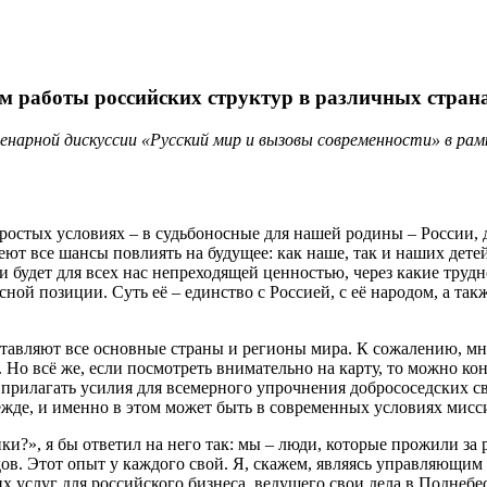
 работы российских структур в различных страна
енарной дискуссии «Русский мир и вызовы современности» в ра
ростых условиях – в судьбоносные для нашей родины – России, д
т все шансы повлиять на будущее: как наше, так и наших детей
 и будет для всех нас непреходящей ценностью, через какие тру
ясной позиции. Суть её – единство с Россией, с её народом, а та
дставляют все основные страны и регионы мира. К сожалению, м
Но всё же, если посмотреть внимательно на карту, то можно ко
 прилагать усилия для всемерного упрочнения добрососедских с
жде, и именно в этом может быть в современных условиях мисс
и?», я бы ответил на него так: мы – люди, которые прожили за 
ов. Этот опыт у каждого свой. Я, скажем, являясь управляющи
услуг для российского бизнеса, ведущего свои дела в Поднебес