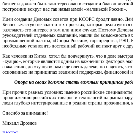
бизнес и должен быть заинтересован в создании благоприятной
построении вокруг нас так называемой «маленькой России».
Идеи создания Деловых советов при КСОРС бродят давно.
Дей
Бизнес зачастую не знает о тех проектах, которые реализуются
разглядеть его интерес в том или ином случае. Поэтому Делов
руководителей отдельных компаний, нашли бы возможность вхо
промышленной палаты, «Опоры России», торгпредства, РЭЦ. Ве
необходимо установить постоянный рабочий контакт друг с др
Как человек из Китая, хотел бы подчеркнуть, что в деле выстр
«хуацяо», которые являются одним из важнейших факторов эко
сожалению, до «хуацяо» нам еще очень далеко, но надеюсь, чт
основанных на принципах взаимной поддержки, финансовой не
Опора на своих
должна стать важным принципом работ
При прочих равных условиях именно российские специалисты,
продвижению российских товаров и технологий на рынки зару
люди глубоко интегрированные в реалии страны проживания, м
Спасибо за внимание!
Михаил Дроздов