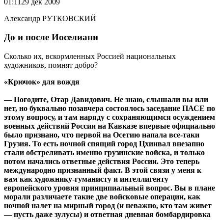
01:11
29 дек 2009
Александр РУТКОВСКИЙ
До и после Иоселиани
Сколько их, вскормленных Россией национальных
художников, помнят добро?
«Крючок» для вождя
— Погодите, Отар Давидович. Не знаю, слышали вы или
нет, но буквально позавчера состоялось заседание ПАСЕ по
этому вопросу, и там наряду с сохраняющимся осуждением
военных действий России на Кавказе впервые официально
было признано, что первой на Осетию напала все-таки
Грузия. То есть ночной спящий город Цхинвал внезапно
стали обстреливать именно грузинские войска, и только
потом начались ответные действия России. Это теперь
международно признанный факт. В этой связи у меня к
вам как художнику-гуманисту и интеллигенту
европейского уровня принципиальный вопрос. Вы в плане
морали различаете такие две войсковые операции, как
ночной налет на мирный город (и неважно, кто там живет
— пусть даже зулусы) и ответная дневная бомбардировка