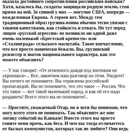
оказала достойного сопротивления российским войскам?
Хотя, казалось бы, солдаты защищали родную землю, стоя
прямо на ней. За спиной у них — могучие США, впереди —
вожделенная Европа. А героев нет. Между тем
традиционный образ грузина-воина обычно тесно увязан с
такими качествами, как стойкость и отвага. Но тут перед
лицом «русской агрессии» не возникло ни одной даже
очень маленькой «Брестской крепости» или
«Сталинграда» сельского масштаба. Такое впечатление,
что все просто панически бежали. Вы, грузинский
режиссер и знаток национального характера, как это
можете объяснить?
— У нас говорят: «От огненного дождя под зонтиком не
укроешься»... Все, закончим наш разговор на этом. Уходите!
Вы ничего не понимаете. Вы отравлены российской
пропагандой. Вы не понимаете, что это такое — Россия. Что
это такое — вот такой маленький народ, и как ей его надо
раздавить! Всего этого вы не понимаете!..
— Простите, уважаемый Отар, но я хотя бы понимаю, что
могу всего этого не понимать. Так объясните же мне
логику событий на Кавказе! Вместо этого вы просто
гоните меня прочь, как беса. И чем вы тогда отличаетесь
от былых коммунистов, которых так не любите? Они ведь