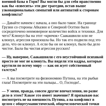
военной базы в Гори? Вы могли бы для себя нравственно
как бы «взвесить» эти две трагедии, встав выше
узконациональных симпатий или антипатий к сторонам
конфликта?
— Давайте начнем с начала, а оно было такое. На границе
Грузии со стороны Абхазии и Северной Осетии было
сосредоточено неимоверное количество войск и техники. Для
чего? Клюнул бы на этот «крючок» Саакашвили или не
клюнул, агрессия произошла бы. Но так его подвели под это
дело, что он клюнул. А если бы он не клюнул, было бы дело
чистое. Была бы чистая агрессия русских!
— Ну, наверное, Саакашвили с его неустойчивой психикой
просто не мог не клюнуть. Вы видели эти кадры, которые
крутили по всему миру — как он жует собственный
галстук?
— А вы посмотрите на физиономию Путина, на эти рыбьи
глаза! Посмотрите на эти пальцы... О, Господи!..
— У меня, правда, совсем другие впечатления, но разве
дело в этом? Какое это имеет значение? Я призываю вас
посмотреть не на внешность Путина, а на конфликт в
целом с общегуманистической, общечеловеческой точки