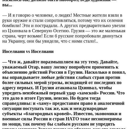
вы...
— И я говорю о человеке, о людях! Местные жители взяли в
руки оружие и стали сопротивляться, потому что их селения
бомбили! Эти и пострадали. А других предварительно увезли
из Цхинвала в Северную Осетию. Грузия — это же маленькая
страна, черт возьми! Если б русские попробовали двинуться
на Украину, они бы увидели, что с ними стало!..
Иоселиани vs Иоселиани
— Что ж, давайте поразмышляем на эту тему. Давайте,
уважаемый Отар, вашу логику попробуем применить к
объяснению действий России в Грузии. Насколько я понял,
вы оправдываете любые действия слабых стран против
более сильных мерой угрозы, исходящей от последних по
адресу первых. И Грузия атаковала Цхинвал, чтобы
упредить неизбежный первый удар «хамской» России. Что
это дало в итоге Грузии, неясно. Но будем тогда
справедливы: и «хаму» предоставим право в аналогичной
ситуации поступать так же, как и международные
субъекты «благородных кровей». Известно, экономики и
военные силы России и стран НАТО тоже несоизмеримы
по мощи, так почему бы слабым русским не упредить