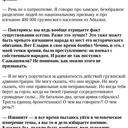
— Речь не о патриотизме. Я говорю про хамское, безобразное
разделение людей по национальному признаку и про
изгнание 400 000 грузинского населения из Абхазии.
— Повторюсь: вы ведь вообще отрицаете факт
существования осетин. Разве это лучше? Это тоже может
быть чревато изгнанием народа из мест его исторического
обитания. Вот Ельцин в свое время бомбил Чечню, и это, с
моей точки зрения, было преступлением: он воевал с
собственным народом. И разве не так поступил
Саакашвили? Не понимаю, как можно этого не
признавать.
— Я не могу поручиться за адекватность действий грузинской
администрации. Не могу сказать, что они мудрые. Не могу
сказать, что они правильные или неправильные. Но когда тебя
берут за горло, когда на твоей границе сосредоточивают
громадные силы... Не батальон-два, целая армия собралась!
Триста единиц бронетехники! О чем вы говорите?! О чем
речь?!
— Извините — я все время пытаюсь уйти в человеческое
измерение темы, а вы то и дело избираете военное.
Казалось бы, должно быть наоборот, ведь художник —