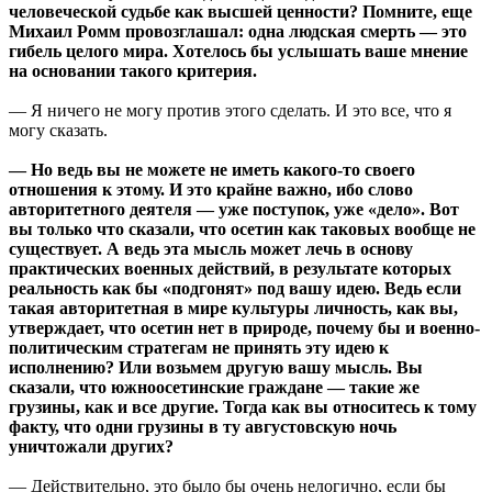
человеческой судьбе как высшей ценности? Помните, еще
Михаил Ромм провозглашал: одна людская смерть — это
гибель целого мира. Хотелось бы услышать ваше мнение
на основании такого критерия.
— Я ничего не могу против этого сделать. И это все, что я
могу сказать.
— Но ведь вы не можете не иметь какого-то своего
отношения к этому. И это крайне важно, ибо слово
авторитетного деятеля — уже поступок, уже «дело». Вот
вы только что сказали, что осетин как таковых вообще не
существует. А ведь эта мысль может лечь в основу
практических военных действий, в результате которых
реальность как бы «подгонят» под вашу идею. Ведь если
такая авторитетная в мире культуры личность, как вы,
утверждает, что осетин нет в природе, почему бы и военно-
политическим стратегам не принять эту идею к
исполнению? Или возьмем другую вашу мысль. Вы
сказали, что южноосетинские граждане — такие же
грузины, как и все другие. Тогда как вы относитесь к тому
факту, что одни грузины в ту августовскую ночь
уничтожали других?
— Действительно, это было бы очень нелогично, если бы