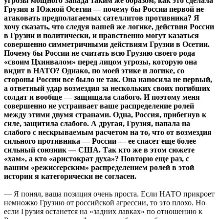
угрозы мощного Запада таким же образом, как это сделала
Грузия в Южной Осетии — почему бы России первой не
атаковать предполагаемых сателлитов противника? Я
хочу сказать, что следуя вашей же логике, действия России
в Грузии и политически, и нравственно могут казаться
совершенно симметричными действиям Грузии в Осетии.
Почему бы России не считать всю Грузию своего рода
«своим Цхинвалом» перед лицом угрозы, которую она
видит в НАТО? Однако, по моей этике и логике, со
стороны России все было не так. Она наносила не первый,
а ответный удар возмездия за нескольких своих погибших
солдат и вообще — защищала слабого. И поэтому меня
совершенно не устраивает ваше распределение ролей
между этими двумя странами. Одна, Россия, прибегнув к
силе, защитила слабого. А другая, Грузия, напала на
слабого с нескрываемым расчетом на то, что от возмездия
сильного противника — России — ее спасет еще более
сильный союзник — США. Так кто же в этом сюжете
«хам», а кто «аристократ духа»? Повторю еще раз, с
вашим «режиссерским» распределением ролей в этой
истории я категорически не согласен.
— Я понял, ваша позиция очень проста. Если НАТО прикроет
немножко Грузию от российской агрессии, то это плохо. Но
если Грузия останется на «задних лавках» по отношению к