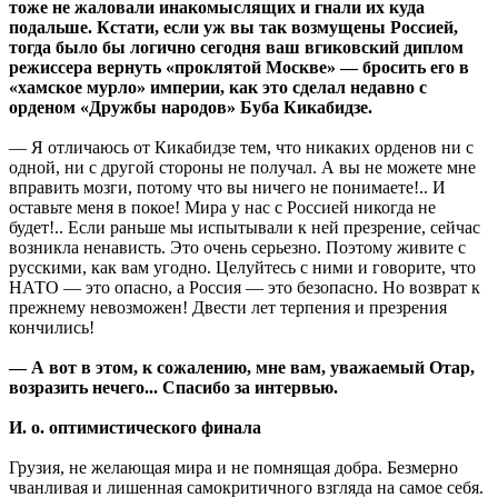
тоже не жаловали инакомыслящих и гнали их куда
подальше. Кстати, если уж вы так возмущены Россией,
тогда было бы логично сегодня ваш вгиковский диплом
режиссера вернуть «проклятой Москве» — бросить его в
«хамское мурло» империи, как это сделал недавно с
орденом «Дружбы народов» Буба Кикабидзе.
— Я отличаюсь от Кикабидзе тем, что никаких орденов ни с
одной, ни с другой стороны не получал. А вы не можете мне
вправить мозги, потому что вы ничего не понимаете!.. И
оставьте меня в покое! Мира у нас с Россией никогда не
будет!.. Если раньше мы испытывали к ней презрение, сейчас
возникла ненависть. Это очень серьезно. Поэтому живите с
русскими, как вам угодно. Целуйтесь с ними и говорите, что
НАТО — это опасно, а Россия — это безопасно. Но возврат к
прежнему невозможен! Двести лет терпения и презрения
кончились!
— А вот в этом, к сожалению, мне вам, уважаемый Отар,
возразить нечего... Спасибо за интервью.
И. о. оптимистического финала
Грузия, не желающая мира и не помнящая добра. Безмерно
чванливая и лишенная самокритичного взгляда на самое себя.