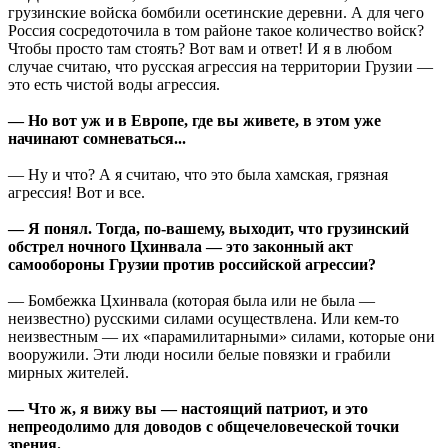
грузинские войска бомбили осетинские деревни. А для чего
Россия сосредоточила в том районе такое количество войск?
Чтобы просто там стоять? Вот вам и ответ! И я в любом
случае считаю, что русская агрессия на территории Грузии —
это есть чистой воды агрессия.
— Но вот уж и в Европе, где вы живете, в этом уже
начинают сомневаться...
— Ну и что? А я считаю, что это была хамская, грязная
агрессия! Вот и все.
— Я понял. Тогда, по-вашему, выходит, что грузинский
обстрел ночного Цхинвала — это законный акт
самообороны Грузии против российской агрессии?
— Бомбежка Цхинвала (которая была или не была —
неизвестно) русскими силами осуществлена. Или кем-то
неизвестным — их «парамилитарными» силами, которые они
вооружили. Эти люди носили белые повязки и грабили
мирных жителей.
— Что ж, я вижу вы — настоящий патриот, и это
непреодолимо для доводов с общечеловеческой точки
зрения.