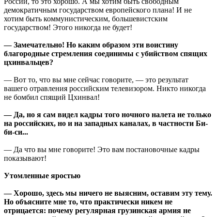
России, то это хорошо. А мы хотим быть свободным
демократичным государством европейского плана! И не
хотим быть коммунистическим, большевистским
государством! Этого никогда не будет!
— Замечательно! Но каким образом эти воистину
благородные стремления соединимы с убийством спящих
цхинвальцев?
— Вот то, что вы мне сейчас говорите, — это результат
вашего отравления российским телевизором. Никто никогда
не бомбил спящий Цхинвал!
— Да, но я сам видел кадры того ночного налета не только
на российских, но и на западных каналах, в частности Би-
би-си...
— Да что вы мне говорите! Это вам постановочные кадры
показывают!
Утомленные яростью
— Хорошо, здесь мы ничего не выясним, оставим эту тему.
Но объясните мне то, что практически никем не
отрицается: почему регулярная грузинская армия не