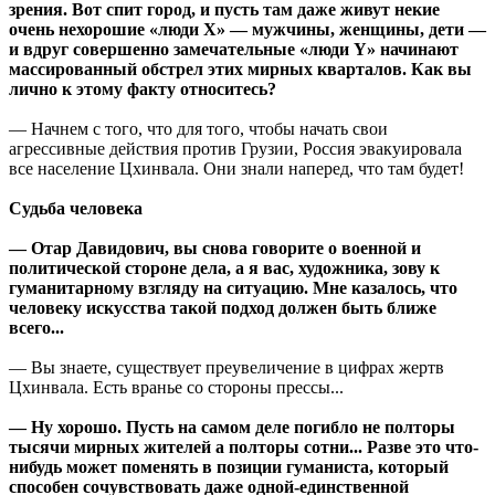
зрения. Вот спит город, и пусть там даже живут некие
очень нехорошие «люди Х» — мужчины, женщины, дети —
и вдруг совершенно замечательные «люди Y» начинают
массированный обстрел этих мирных кварталов. Как вы
лично к этому факту относитесь?
— Начнем с того, что для того, чтобы начать свои
агрессивные действия против Грузии, Россия эвакуировала
все население Цхинвала. Они знали наперед, что там будет!
Судьба человека
— Отар Давидович, вы снова говорите о военной и
политической стороне дела, а я вас, художника, зову к
гуманитарному взгляду на ситуацию. Мне казалось, что
человеку искусства такой подход должен быть ближе
всего...
— Вы знаете, существует преувеличение в цифрах жертв
Цхинвала. Есть вранье со стороны прессы...
— Ну хорошо. Пусть на самом деле погибло не полторы
тысячи мирных жителей а полторы сотни... Разве это что-
нибудь может поменять в позиции гуманиста, который
способен сочувствовать даже одной-единственной