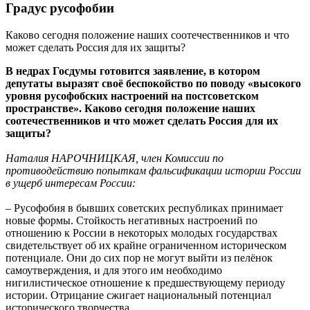
Градус русофобии
Каково сегодня положение наших соотечественников и что
может сделать Россия для их защиты?
В недрах Госдумы готовится заявление, в котором
депутаты выразят своё беспокойство по поводу «высокого
уровня русофобских настроений на постсоветском
пространстве». Каково сегодня положение наших
соотечественников и что может сделать Россия для их
защиты?
Наталия НАРОЧНИЦКАЯ, член Комиссии по
противодействию попыткам фальсификации истории России
в ущерб интересам России:
– Русофобия в бывших советских республиках принимает
новые формы. Стойкость негативных настроений по
отношению к России в некоторых молодых государствах
свидетельствует об их крайне ограниченном историческом
потенциале. Они до сих пор не могут выйти из пелёнок
самоутверждения, и для этого им необходимо
нигилистическое отношение к предшествующему периоду
истории. Отрицание сжигает национальный потенциал
исторического творчества.