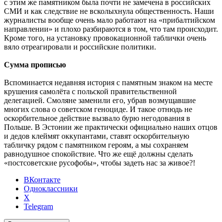
с этим же памятником была почти не замечена в российских
СМИ и как следствие не всколыхнула общественность. Наши
журналисты вообще очень мало работают на «прибалтийском
направлении» и плохо разбираются в том, что там происходит.
Кроме того, на установку провокационной таблички очень
вяло отреагировали и российские политики.
Сумма прописью
Вспоминается недавняя история с памятным знаком на месте
крушения самолёта с польской правительственной
делегацией. Смоляне заменили его, убрав возмущавшие
многих слова о советском геноциде. И такое отнюдь не
оскорбительное действие вызвало бурю негодования в
Польше. В Эстонии же практически официально наших отцов
и дедов клеймят оккупантами, ставят оскорбительную
табличку рядом с памятником героям, а мы сохраняем
равнодушное спокойствие. Что же ещё должны сделать
«постсоветские русофобы», чтобы задеть нас за живое?!
ВКонтакте
Одноклассники
X
Telegram