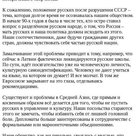
К сожалению, положение русских после разрушения СССР –
тема, которая долгое время не осознавалась нашим обществом.
В начале 90-х годов я была в числе тех, кто остро ставил
вопрос о разделённом русском народе, о том, что Россия –
мать русских и наша политика должна исходить из этого.
Наши соотечественники, даже будучи гражданами других
стран, должны чувствовать себя частью русской нации.
Замалчивание этой проблемы приводит к тому, например, что
сейчас в Латвии фактически ликвидируются русские школы.
По сути, идёт посягательство уже на человеческую личность,
культурную самоидентификацию. Человеку не дают учиться
на языке, на котором он думает! И все молчат. В том же
Евросоюзе закрывают на это глаза, отделываясь
рекомендациями.
Существуют и проблемы в Средней Азии, где прямым и
косвенным образом всё делается для того, чтобы не пустить
русских в управление и культуру. Наши посольства стараются
этого не замечать, чтобы избавить себя от лишней головной
боли. Дипломаты больше заинтересованы в сотрудничестве с
формальными или марионеточными объединениями.
Наше общество, как ни печально, свыклось с мыслью, что