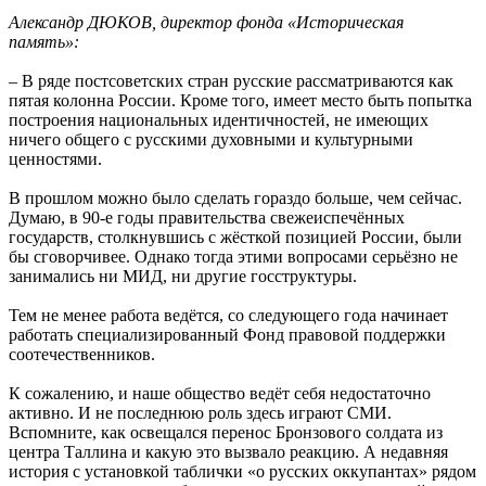
Александр ДЮКОВ, директор фонда «Историческая
память»:
– В ряде постсоветских стран русские рассматриваются как
пятая колонна России. Кроме того, имеет место быть попытка
построения национальных идентичностей, не имеющих
ничего общего с русскими духовными и культурными
ценностями.
В прошлом можно было сделать гораздо больше, чем сейчас.
Думаю, в 90-е годы правительства свежеиспечённых
государств, столкнувшись с жёсткой позицией России, были
бы сговорчивее. Однако тогда этими вопросами серьёзно не
занимались ни МИД, ни другие госструктуры.
Тем не менее работа ведётся, со следующего года начинает
работать специализированный Фонд правовой поддержки
соотечественников.
К сожалению, и наше общество ведёт себя недостаточно
активно. И не последнюю роль здесь играют СМИ.
Вспомните, как освещался перенос Бронзового солдата из
центра Таллина и какую это вызвало реакцию. А недавняя
история с установкой таблички «о русских оккупантах» рядом