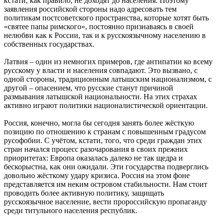
кстати, как правило, не доходят до населения. Поэтому
заявления российской стороны надо адресовать тем
политикам постсоветского пространства, которые хотят быть
«святее папы римского», постоянно признаваясь в своей
нелюбви как к России, так и к русскоязычному населению в
собственных государствах.
Латвия – один из немногих примеров, где антипатии ко всему
русскому у власти и населения совпадают. Это вызвано, с
одной стороны, традиционным латышским национализмом, с
другой – опасением, что русские станут причиной
размывания латышской национальности. На этих страхах
активно играют политики националистической ориентации.
Россия, конечно, могла бы сегодня занять более жёсткую
позицию по отношению к странам с повышенным градусом
русофобии. С учётом, кстати, того, что среди граждан этих
стран начался процесс разочарования в своих прежних
приоритетах: Европа оказалась далеко не так щедра и
бескорыстна, как они ожидали. Эти государства подверглись
довольно жёсткому удару кризиса. Россия на этом фоне
представляется им неким островом стабильности. Нам стоит
проводить более активную политику, защищать
русскоязычное население, вести проросcийскую пропаганду
среди титульного населения республик.