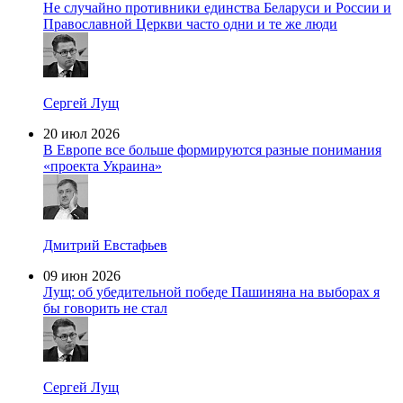
Не случайно противники единства Беларуси и России и
Православной Церкви часто одни и те же люди
Сергей Лущ
20 июл 2026
В Европе все больше формируются разные понимания
«проекта Украина»
Дмитрий Евстафьев
09 июн 2026
Лущ: об убедительной победе Пашиняна на выборах я
бы говорить не стал
Сергей Лущ