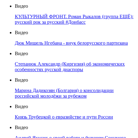
Видео
КУЛЬТУРНЫЙ ФРОНТ. Роман Рыкалов (группа ЕЩЁ):
русский рок за русский #Донбасс
Видео
Дюк Мишель Нгебана - внук белорусского партизана
Видео
Степанюк Александр (Киргизия) об экономических
особенностях русской диаспоры
Видео
Марина Дадикозян (Болгария) о консолидации
российской молодёжи за рубежом
Видео
Князь Трубецкой о евразийстве и пути России
Видео
Андрей Якусик о своей работе и будущем Союзного