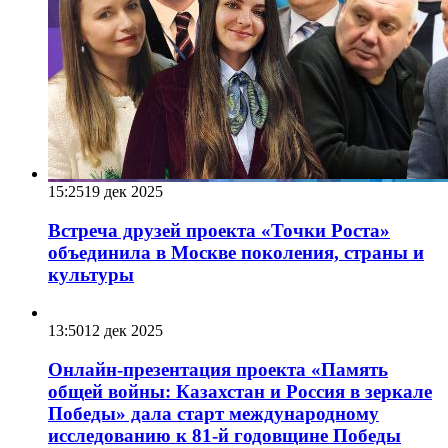
15:25
19 дек 2025
Встреча друзей проекта «Точки Роста»
объединила в Москве поколения, страны и
культуры
13:50
12 дек 2025
Онлайн-презентация проекта «Память
общей войны: Казахстан и Россия в зеркале
Победы» дала старт международному
исследованию к 81-й годовщине Победы