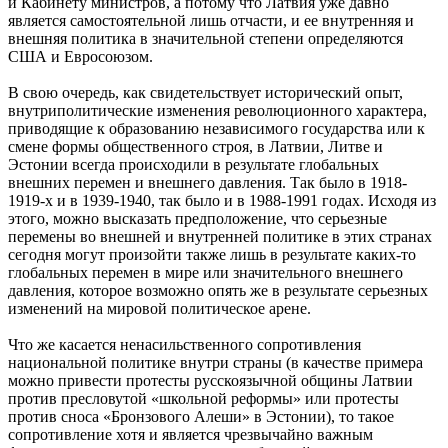
и Кабинету министров, а потому что Латвия уже давно
является самостоятельной лишь отчасти, и ее внутренняя и
внешняя политика в значительной степени определяются
США и Евросоюзом.
В свою очередь, как свидетельствует исторический опыт,
внутриполитические изменения революционного характера,
приводящие к образованию независимого государства или к
смене формы общественного строя, в Латвии, Литве и
Эстонии всегда происходили в результате глобальных
внешних перемен и внешнего давления. Так было в 1918-
1919-х и в 1939-1940, так было и в 1988-1991 годах. Исходя из
этого, можно высказать предположение, что серьезные
перемены во внешней и внутренней политике в этих странах
сегодня могут произойти также лишь в результате каких-то
глобальных перемен в мире или значительного внешнего
давления, которое возможно опять же в результате серьезных
изменений на мировой политическое арене.
Что же касается ненасильственного сопротивления
национальной политике внутри страны (в качестве примера
можно привести протесты русскоязычной общины Латвии
против пресловутой «школьной реформы» или протесты
против сноса «Бронзового Алеши» в Эстонии), то такое
сопротивление хотя и является чрезвычайно важным