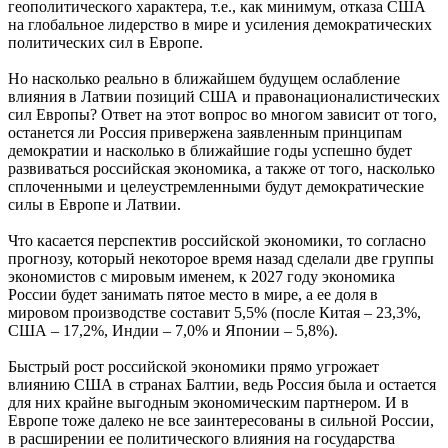
геополитического характера, т.е., как минимум, отказа США
на глобальное лидерство в мире и усиления демократических
политических сил в Европе.
Но насколько реально в ближайшем будущем ослабление
влияния в Латвии позиций США и правонационалистических
сил Европы? Ответ на этот вопрос во многом зависит от того,
останется ли Россия привержена заявленным принципам
демократии и насколько в ближайшие годы успешно будет
развиваться российская экономика, а также от того, насколько
сплоченными и целеустремленными будут демократические
силы в Европе и Латвии.
Что касается перспектив российской экономики, то согласно
прогнозу, который некоторое время назад сделали две группы
экономистов с мировым именем, к 2027 году экономика
России будет занимать пятое место в мире, а ее доля в
мировом производстве составит 5,5% (после Китая – 23,3%,
США – 17,2%, Индии – 7,0% и Японии – 5,8%).
Быстрый рост российской экономики прямо угрожает
влиянию США в странах Балтии, ведь Россия была и остается
для них крайне выгодным экономическим партнером. И в
Европе тоже далеко не все заинтересованы в сильной России,
в расширении ее политического влияния на государства