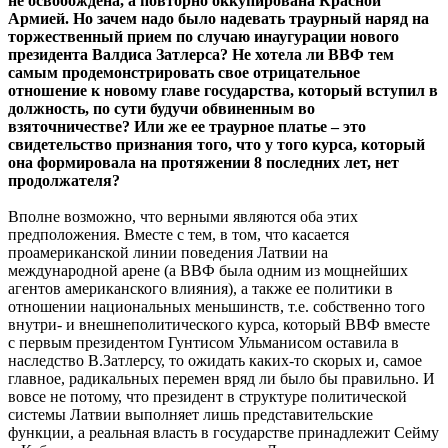
не освобождена, а повторно оккупирована Красной
Армией. Но зачем надо было надевать траурный наряд на
торжественный прием по случаю инаугурации нового
президента Валдиса Затлерса? Не хотела ли ВВФ тем
самым продемонстрировать свое отрицательное
отношение к новому главе государства, который вступил в
должность, по сути будучи обвиненным во
взяточничестве? Или же ее траурное платье – это
свидетельство признания того, что у того курса, который
она формировала на протяжении 8 последних лет, нет
продолжателя?
Вполне возможно, что верными являются оба этих
предположения. Вместе с тем, в том, что касается
проамериканской линии поведения Латвии на
международной арене (а ВВФ была одним из мощнейших
агентов американского влияния), а также ее политики в
отношении национальных меньшинств, т.е. собственно того
внутри- и внешнеполитического курса, который ВВФ вместе
с первым президентом Гунтисом Ульманисом оставила в
наследство В.Затлерсу, то ожидать каких-то скорых и, самое
главное, радикальных перемен вряд ли было бы правильно. И
вовсе не потому, что президент в структуре политической
системы Латвии выполняет лишь представительские
функции, а реальная власть в государстве принадлежит Сейму