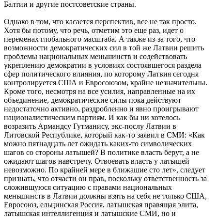
Балтии и другие постсоветские страны.
Однако в том, что касается перспектив, все не так просто.
Хотя бы потому, что речь, отметим это еще раз, идет о
переменах глобального масштаба. А также из-за того, что
возможности демократических сил в той же Латвии решить
проблемы национальных меньшинств и содействовать
укреплению демократии в условиях состоявшегося раздела
сфер политического влияния, по которому Латвия сегодня
контролируется США и Евросоюзом, крайне незначительны.
Кроме того, несмотря на все усилия, направленные на их
объединение, демократические силы пока действуют
недостаточно активно, раздробленно и явно проигрывают
националистическим партиям. И как бы ни хотелось
возразить Армандсу Гутманису, экс-послу Латвии в
Литовской Республике, который как-то заявил в СМИ: «Как
можно пятнадцать лет ожидать каких-то символических
шагов со стороны латышей? В политике власть берут, а не
ожидают шагов навстречу. Отвоевать власть у латышей
невозможно. По крайней мере в ближашие сто лет», следует
признать, что отчасти он прав, поскольку ответственность за
сложившуюся ситуацию с правами национальных
меньшинств в Латвии должны взять на себя не только США,
Евросоюз, ельцинская Россия, латышская правящая элита,
латышская интеллигенция и латышские СМИ, но и