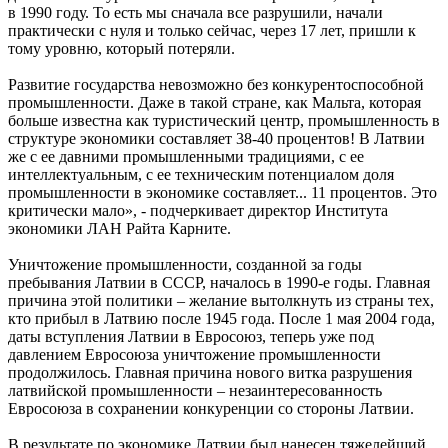
в 1990 году. То есть мы сначала все разрушили, начали
практически с нуля и только сейчас, через 17 лет, пришли к
тому уровню, который потеряли.
Развитие государства невозможно без конкурентоспособной
промышленности. Даже в такой стране, как Мальта, которая
больше известна как туристический центр, промышленность в
структуре экономики составляет 38-40 процентов! В Латвии
же с ее давними промышленными традициями, с ее
интеллектуальным, с ее техническим потенциалом доля
промышленности в экономике составляет... 11 процентов. Это
критически мало», - подчеркивает директор Института
экономики ЛАН Райта Карните.
Уничтожение промышленности, созданной за годы
пребывания Латвии в СССР, началось в 1990-е годы. Главная
причина этой политики – желание вытолкнуть из страны тех,
кто прибыл в Латвию после 1945 года. После 1 мая 2004 года,
даты вступления Латвии в Евросоюз, теперь уже под
давлением Евросоюза уничтожение промышленности
продолжилось. Главная причина нового витка разрушения
латвийской промышленности – незаинтересованность
Евросоюза в сохранении конкуренции со стороны Латвии.
В результате по экономике Латвии был нанесен тяжелейший