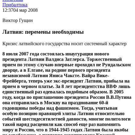
Прибалтика
12:37
04 мар 2008
Виктор Гущин
Латвия: перемены необходимы
Кризис латвийского государства носит системный характер
8 июля 2007 года состоялась инаугурация нового
президента Латвии Валдиса Затлерса. Торжественный
прием по этому случаю впервые проходил не Рундальском
дворце, а в Елгаве, на родине первого президента
независимой Латвии Яниса Чаксте. Вайра Вике-
Фрейберга, теперь уже экс-президент Латвии, прибыла на
прием в черном платье. За 8 лет президентства ВВФ лишь
единственный раз одевалась подобным образом. В 2005
году, когда по приглашению президента России В.В.Путина
она отправилась в Москву на празднование 60-й
годовщины победы над фашизмом. Тогда, учитывая
особую позицию правящей элиты Латвии относительно
событий шестидесятилетней давности, многие политологи
такой наряд расценили как способ еще раз напомнить
миру и России, что в 1944-1945 годах Латвия была якобы