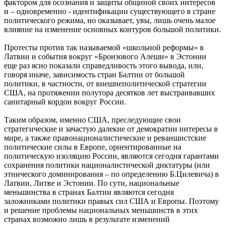
фактором для осознания и защиты общиной своих интересов
и – одновременно - идентификации существующего в стране
политического режима, но оказывает, увы, лишь очень малое
влияние на изменение основных контуров большой политики.
Протесты против так называемой «школьной реформы» в
Латвии и события вокруг «Бронзового Алеши» в Эстонии
еще раз ясно показали справедливость этого вывода, или,
говоря иначе, зависимость стран Балтии от большой
политики, в частности, от внешнеполитической стратегии
США, на протяжении полутора десятков лет выстраивавших
санитарный кордон вокруг России.
Таким образом, именно США, преследующие свои
стратегические и зачастую далекие от демократии интересы в
мире, а также правонационалистические и реваншистские
политические силы в Европе, ориентированные на
политическую изоляцию России, являются сегодня гарантами
сохранения политики националистической диктатуры (или
этнического доминирования – по определению Б.Цилевича) в
Латвии, Литве и Эстонии. По сути, национальные
меньшинства в странах Балтии являются сегодня
заложниками политики правых сил США и Европы. Поэтому
и решение проблемы национальных меньшинств в этих
странах возможно лишь в результате изменений