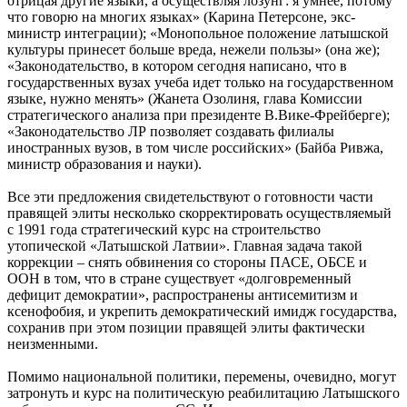
отрицая другие языки, а осуществляя лозунг: я умнее, потому
что говорю на многих языках» (Карина Петерсоне, экс-
министр интеграции); «Монопольное положение латышской
культуры принесет больше вреда, нежели пользы» (она же);
«Законодательство, в котором сегодня написано, что в
государственных вузах учеба идет только на государственном
языке, нужно менять» (Жанета Озолиня, глава Комиссии
стратегического анализа при президенте В.Вике-Фрейберге);
«Законодательство ЛР позволяет создавать филиалы
иностранных вузов, в том числе российских» (Байба Ривжа,
министр образования и науки).
Все эти предложения свидетельствуют о готовности части
правящей элиты несколько скорректировать осуществляемый
с 1991 года стратегический курс на строительство
утопической «Латышской Латвии». Главная задача такой
коррекции – снять обвинения со стороны ПАСЕ, ОБСЕ и
ООН в том, что в стране существует «долговременный
дефицит демократии», распространены антисемитизм и
ксенофобия, и укрепить демократический имидж государства,
сохранив при этом позиции правящей элиты фактически
неизменными.
Помимо национальной политики, перемены, очевидно, могут
затронуть и курс на политическую реабилитацию Латышского