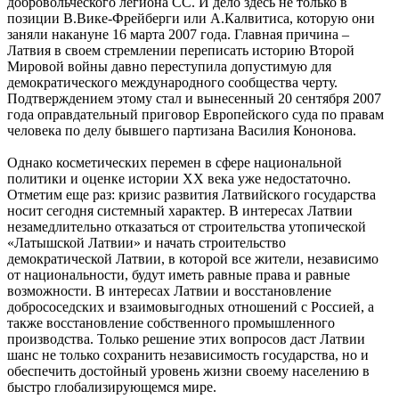
добровольческого легиона СС. И дело здесь не только в
позиции В.Вике-Фрейберги или А.Калвитиса, которую они
заняли накануне 16 марта 2007 года. Главная причина –
Латвия в своем стремлении переписать историю Второй
Мировой войны давно переступила допустимую для
демократического международного сообщества черту.
Подтверждением этому стал и вынесенный 20 сентября 2007
года оправдательный приговор Европейского суда по правам
человека по делу бывшего партизана Василия Кононова.
Однако косметических перемен в сфере национальной
политики и оценке истории ХХ века уже недостаточно.
Отметим еще раз: кризис развития Латвийского государства
носит сегодня системный характер. В интересах Латвии
незамедлительно отказаться от строительства утопической
«Латышской Латвии» и начать строительство
демократической Латвии, в которой все жители, независимо
от национальности, будут иметь равные права и равные
возможности. В интересах Латвии и восстановление
добрососедских и взаимовыгодных отношений с Россией, а
также восстановление собственного промышленного
производства. Только решение этих вопросов даст Латвии
шанс не только сохранить независимость государства, но и
обеспечить достойный уровень жизни своему населению в
быстро глобализирующемся мире.