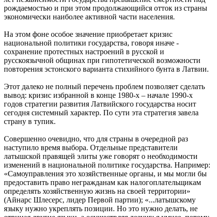
рождаемостью и при этом продолжающийся отток из страны
экономически наиболее активной части населения.
На этом фоне особое значение приобретает кризис
национальной политики государства, говоря иначе -
сохранение протестных настроений в русской и
русскоязычной общинах при гипотетической возможности
повторения эстонского варианта стихийного бунта в Латвии.
Этот далеко не полный перечень проблем позволяет сделать
вывод: кризис избранной в конце 1980-х – начале 1990-х
годов стратегии развития Латвийского государства носит
сегодня системный характер. По сути эта стратегия завела
страну в тупик.
Совершенно очевидно, что для страны в очередной раз
наступило время выбора. Отдельные представители
латышской правящей элиты уже говорят о необходимости
изменений в национальной политике государства. Например:
«Самоуправления это хозяйственные органы, и мы могли бы
предоставить право негражданам как налогоплательщикам
определять хозяйственную жизнь на своей территории»
(Айнарс Шлесерс, лидер Первой партии); «...латышскому
языку нужно укреплять позиции. Но это нужно делать, не