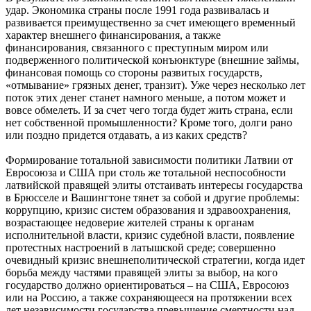
удар. Экономика страны после 1991 года развивалась и
развивается преимущественно за счет имеющего временный
характер внешнего финансирования, а также
финансирования, связанного с преступным миром или
подверженного политической конъюнктуре (внешние займы,
финансовая помощь со стороны развитых государств,
«отмывание» грязных денег, транзит). Уже через несколько лет
поток этих денег станет намного меньше, а потом может и
вовсе обмелеть. И за счет чего тогда будет жить страна, если
нет собственной промышленности? Кроме того, долги рано
или поздно придется отдавать, а из каких средств?
Формирование тотальной зависимости политики Латвии от
Евросоюза и США при столь же тотальной неспособности
латвийской правящей элиты отстаивать интересы государства
в Брюсселе и Вашингтоне тянет за собой и другие проблемы:
коррупцию, кризис систем образования и здравоохранения,
возрастающее недоверие жителей страны к органам
исполнительной власти, кризис судебной власти, появление
протестных настроений в латышской среде; совершенно
очевидный кризис внешнеполитической стратегии, когда идет
борьба между частями правящей элиты за выбор, на кого
государство должно ориентироваться – на США, Евросоюз
или на Россию, а также сохраняющееся на протяжении всех
лет независимости государства превышение смертности над