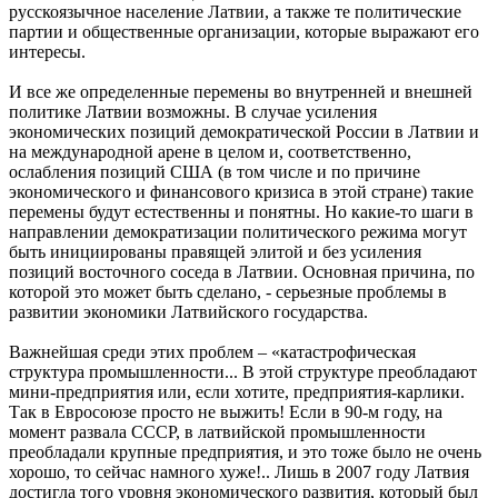
русскоязычное население Латвии, а также те политические
партии и общественные организации, которые выражают его
интересы.
И все же определенные перемены во внутренней и внешней
политике Латвии возможны. В случае усиления
экономических позиций демократической России в Латвии и
на международной арене в целом и, соответственно,
ослабления позиций США (в том числе и по причине
экономического и финансового кризиса в этой стране) такие
перемены будут естественны и понятны. Но какие-то шаги в
направлении демократизации политического режима могут
быть инициированы правящей элитой и без усиления
позиций восточного соседа в Латвии. Основная причина, по
которой это может быть сделано, - серьезные проблемы в
развитии экономики Латвийского государства.
Важнейшая среди этих проблем – «катастрофическая
структура промышленности... В этой структуре преобладают
мини-предприятия или, если хотите, предприятия-карлики.
Так в Евросоюзе просто не выжить! Если в 90-м году, на
момент развала СССР, в латвийской промышленности
преобладали крупные предприятия, и это тоже было не очень
хорошо, то сейчас намного хуже!.. Лишь в 2007 году Латвия
достигла того уровня экономического развития, который был