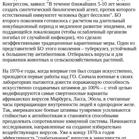
Конгрессом, заявил: "В течение ближайших 5-10 лет можно
создать синтетический биологический агент, против которого
естественный иммунитет человека будет бессилен". БО
второго поколения готовилось с расчетом на длительный
инкубационный период и медленное развитие эпидемии, не
поддающейся локализации (чтобы ослабленный организм
погибал от случайной инфекции), что сделало
неэффективными традиционные карантинные меры. Один из
представителей БО этого поколения – туберкулез, устойчивый
к большинству антибиотиков. Отбирались вирусы и для
поражения животных и сельскохозяйственных растений.
На 1970-е годы, когда впервые ген был создан искусственно,
приходятся первые работы над ГО. Сначала военные в своих
лабораториях пытаются довести поражающую способность
искусственно создаваемых штаммов до 100% – с этой целью
модифицируются самые смертоносные варианты
африканских вирусов Марбурга, Ласса, Эбола, в считанные
часы превращающие внутренности людей в однородное желе.
Так, американские боевые штаммы туляремии усиливаются
стойкостью к антибиотикам и становятся способными
преодолевать сопротивление иммунной системы. Начинаются
исследования, направленные на создание избирательно
воздействующих вирусов. Уже к концу 1970-х годов
эффективность "срабатывания" вирусов в зависимости от