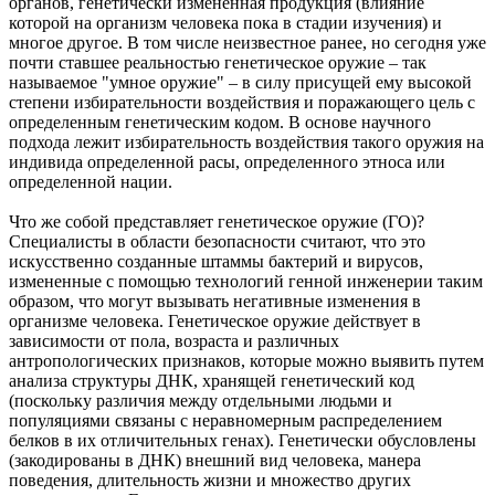
органов, генетически измененная продукция (влияние
которой на организм человека пока в стадии изучения) и
многое другое. В том числе неизвестное ранее, но сегодня уже
почти ставшее реальностью генетическое оружие – так
называемое "умное оружие" – в силу присущей ему высокой
степени избирательности воздействия и поражающего цель с
определенным генетическим кодом. В основе научного
подхода лежит избирательность воздействия такого оружия на
индивида определенной расы, определенного этноса или
определенной нации.
Что же собой представляет генетическое оружие (ГО)?
Специалисты в области безопасности считают, что это
искусственно созданные штаммы бактерий и вирусов,
измененные с помощью технологий генной инженерии таким
образом, что могут вызывать негативные изменения в
организме человека. Генетическое оружие действует в
зависимости от пола, возраста и различных
антропологических признаков, которые можно выявить путем
анализа структуры ДНК, хранящей генетический код
(поскольку различия между отдельными людьми и
популяциями связаны с неравномерным распределением
белков в их отличительных генах). Генетически обусловлены
(закодированы в ДНК) внешний вид человека, манера
поведения, длительность жизни и множество других