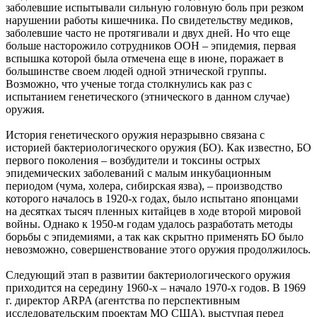
заболевшие испытывали сильную головную боль при резком
нарушении работы кишечника. По свидетельству медиков,
заболевшие часто не протягивали и двух дней. Но что еще
больше насторожило сотрудников ООН – эпидемия, первая
вспышка которой была отмечена еще в июне, поражает в
большинстве своем людей одной этнической группы.
Возможно, что ученые тогда столкнулись как раз с
испытанием генетического (этнического в данном случае)
оружия.
История генетического оружия неразрывно связана с
историей бактериологического оружия (БО). Как известно, БО
первого поколения – возбудители и токсины острых
эпидемических заболеваний с малым инкубационным
периодом (чума, холера, сибирская язва), – производство
которого началось в 1920-х годах, было испытано японцами
на десятках тысяч пленных китайцев в ходе второй мировой
войны. Однако к 1950-м годам удалось разработать методы
борьбы с эпидемиями, а так как скрытно применять БО было
невозможно, совершенствование этого оружия продолжилось.
Следующий этап в развитии бактериологического оружия
приходится на середину 1960-х – начало 1970-х годов. В 1969
г. директор ARPA (агентства по перспективным
исследовательским проектам МО США), выступая перед