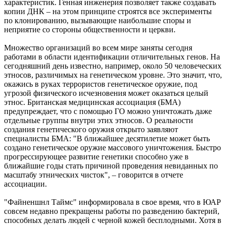
характеристик. Генная инженерия позволяет также создавать
копии ДНК – на этом принципе строятся все эксперименты
по клонированию, вызывающие наибольшие споры и
неприятие со стороны общественности и церкви.
Множество организаций во всем мире заняты сегодня
работами в области идентификации отличительных генов. На
сегодняшний день известно, например, около 50 человеческих
этносов, различимых на генетическом уровне. Это значит, что,
окажись в руках террористов генетическое оружие, под
угрозой физического исчезновения может оказаться целый
этнос. Британская медицинская ассоциация (БМА)
предупреждает, что с помощью ГО можно уничтожать даже
отдельные группы внутри этих этносов. О реальности
создания генетического оружия открыто заявляют
специалисты БМА: "В ближайшее десятилетие может быть
создано генетическое оружие массового уничтожения. Быстро
прогрессирующее развитие генетики способно уже в
ближайшие годы стать причиной проведения невиданных по
масштабу этнических чисток", – говорится в отчете
ассоциации.
"Файненшнл Таймс" информировала в свое время, что в ЮАР
совсем недавно прекращены работы по разведению бактерий,
способных делать людей с черной кожей бесплодными. Хотя в