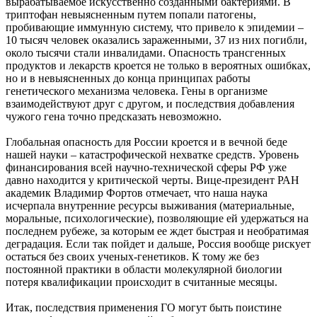
вырабатываемое искусственно созданными бактериями. В
триптофан невыясненным путем попали патогены,
пробивающие иммунную систему, что привело к эпидемии –
10 тысяч человек оказались зараженными, 37 из них погибли,
около тысячи стали инвалидами. Опасность трансгенных
продуктов и лекарств кроется не только в вероятных ошибках,
но и в невыясненных до конца принципах работы
генетического механизма человека. Гены в организме
взаимодействуют друг с другом, и последствия добавления
чужого гена точно предсказать невозможно.
Глобальная опасность для России кроется и в вечной беде
нашей науки – катастрофической нехватке средств. Уровень
финансирования всей научно-технической сферы РФ уже
давно находится у критической черты. Вице-президент РАН
академик Владимир Фортов отмечает, что наша наука
исчерпала внутренние ресурсы выживания (материальные,
моральные, психологические), позволяющие ей удержаться на
последнем рубеже, за которым ее ждет быстрая и необратимая
деградация. Если так пойдет и дальше, Россия вообще рискует
остаться без своих ученых-генетиков. К тому же без
постоянной практики в области молекулярной биологии
потеря квалификации происходит в считанные месяцы.
Итак, последствия применения ГО могут быть поистине