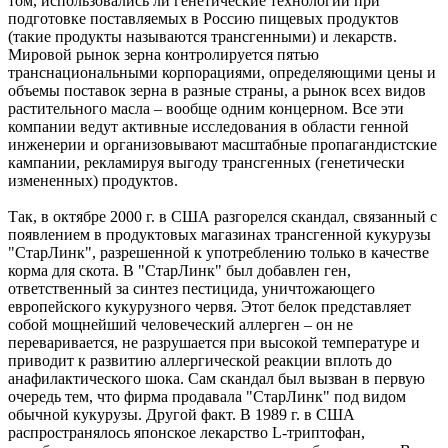
том, использовались ли генетические технологии при
подготовке поставляемых в Россию пищевых продуктов
(такие продукты называются трансгенными) и лекарств.
Мировой рынок зерна контролируется пятью
транснациональными корпорациями, определяющими цены и
объемы поставок зерна в разные страны, а рынок всех видов
растительного масла – вообще одним концерном. Все эти
компании ведут активные исследования в области генной
инженерии и организовывают масштабные пропагандистские
кампании, рекламируя выгоду трансгенных (генетически
измененных) продуктов.
Так, в октябре 2000 г. в США разгорелся скандал, связанный с
появлением в продуктовых магазинах трансгенной кукурузы
"СтарЛинк", разрешенной к употреблению только в качестве
корма для скота. В "СтарЛинк" был добавлен ген,
ответственный за синтез пестицида, уничтожающего
европейского кукурузного червя. Этот белок представляет
собой мощнейший человеческий аллерген – он не
переваривается, не разрушается при высокой температуре и
приводит к развитию аллергической реакции вплоть до
анафилактического шока. Сам скандал был вызван в первую
очередь тем, что фирма продавала "СтарЛинк" под видом
обычной кукурузы. Другой факт. В 1989 г. в США
распространялось японское лекарство L-триптофан,