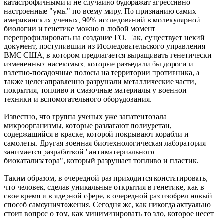
катастрофичными и не случайно будоражат агрессивно
настроенные "умы" по всему миру. По признанию самих
американских ученых, 90% исследований в молекулярной
биологии и генетике можно в любой момент
перепрофилировать на создание ГО. Так, существует некий
документ, поступивший из Исследовательского управления
ВМС США, в котором предлагается выращивать генетически
измененных насекомых, которые разъедали бы дороги и
взлетно-посадочные полосы на территории противника, а
также целенаправленно разрушали металлические части,
покрытия, топливо и смазочные материалы у военной
техники и вспомогательного оборудования.
Известно, что группа ученых уже запатентовала
микроорганизмы, которые разлагают полиуретан,
содержащийся в краске, которой покрывают корабли и
самолеты. Другая военная биотехнологическая лаборатория
занимается разработкой "антиматериального
биокатализатора", который разрушает топливо и пластик.
Таким образом, в очередной раз приходится констатировать,
что человек, сделав уникальные открытия в генетике, как в
свое время и в ядерной сфере, в очередной раз изобрел новый
способ самоуничтожения. Сегодня же, как никогда актуально
стоит вопрос о том, как минимизировать то зло, которое несет