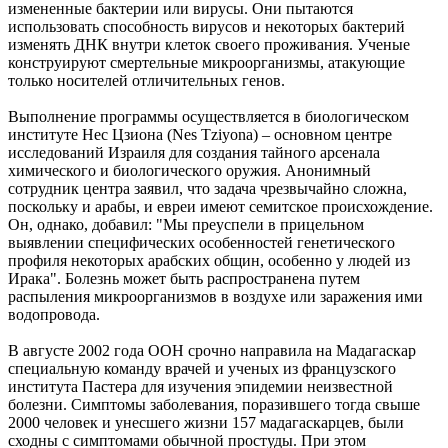
измененные бактерии или вирусы. Они пытаются
использовать способность вирусов и некоторых бактерий
изменять ДНК внутри клеток своего проживания. Ученые
конструируют смертельные микроорганизмы, атакующие
только носителей отличительных генов.
Выполнение программы осуществляется в биологическом
институте Нес Цзиона (Nes Tziyona) – основном центре
исследований Израиля для создания тайного арсенала
химического и биологического оружия. Анонимный
сотрудник центра заявил, что задача чрезвычайно сложна,
поскольку и арабы, и евреи имеют семитское происхождение.
Он, однако, добавил: "Мы преуспели в прицельном
выявлении специфических особенностей генетического
профиля некоторых арабских общин, особенно у людей из
Ирака". Болезнь может быть распространена путем
распыления микроорганизмов в воздухе или заражения ими
водопровода.
В августе 2002 года ООН срочно направила на Мадагаскар
специальную команду врачей и ученых из французского
института Пастера для изучения эпидемии неизвестной
болезни. Симптомы заболевания, поразившего тогда свыше
2000 человек и унесшего жизни 157 мадагаскарцев, были
сходны с симптомами обычной простуды. При этом