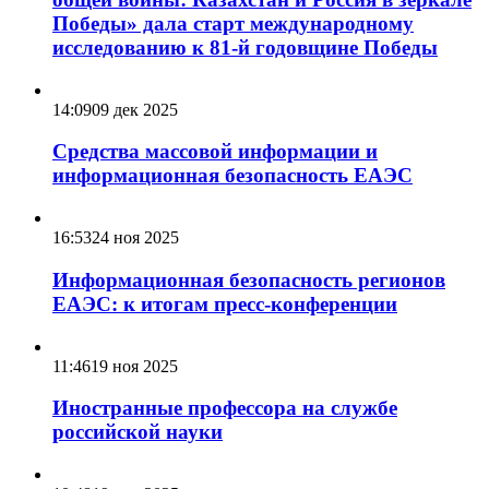
Победы» дала старт международному
исследованию к 81-й годовщине Победы
14:09
09 дек 2025
Средства массовой информации и
информационная безопасность ЕАЭС
16:53
24 ноя 2025
Информационная безопасность регионов
ЕАЭС: к итогам пресс-конференции
11:46
19 ноя 2025
Иностранные профессора на службе
российской науки