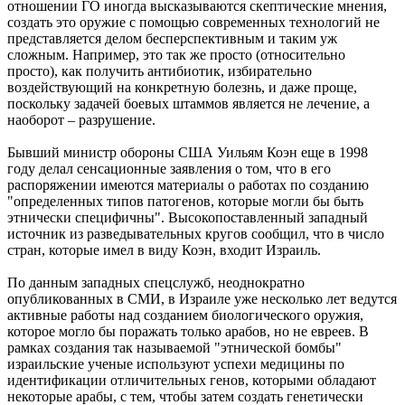
отношении ГО иногда высказываются скептические мнения,
создать это оружие с помощью современных технологий не
представляется делом бесперспективным и таким уж
сложным. Например, это так же просто (относительно
просто), как получить антибиотик, избирательно
воздействующий на конкретную болезнь, и даже проще,
поскольку задачей боевых штаммов является не лечение, а
наоборот – разрушение.
Бывший министр обороны США Уильям Коэн еще в 1998
году делал сенсационные заявления о том, что в его
распоряжении имеются материалы о работах по созданию
"определенных типов патогенов, которые могли бы быть
этнически специфичны". Высокопоставленный западный
источник из разведывательных кругов сообщил, что в число
стран, которые имел в виду Коэн, входит Израиль.
По данным западных спецслужб, неоднократно
опубликованных в СМИ, в Израиле уже несколько лет ведутся
активные работы над созданием биологического оружия,
которое могло бы поражать только арабов, но не евреев. В
рамках создания так называемой "этнической бомбы"
израильские ученые используют успехи медицины по
идентификации отличительных генов, которыми обладают
некоторые арабы, с тем, чтобы затем создать генетически