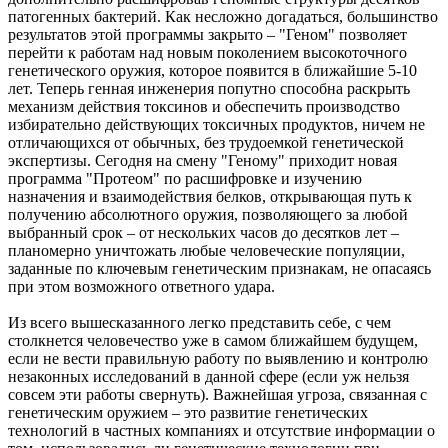
патогенных бактерий. Как несложно догадаться, большинство
результатов этой программы закрыто – "Геном" позволяет
перейти к работам над новым поколением высокоточного
генетического оружия, которое появится в ближайшие 5-10
лет. Теперь генная инженерия попутно способна раскрыть
механизм действия токсинов и обеспечить производство
избирательно действующих токсичных продуктов, ничем не
отличающихся от обычных, без трудоемкой генетической
экспертизы. Сегодня на смену "Геному" приходит новая
программа "Протеом" по расшифровке и изучению
назначения и взаимодействия белков, открывающая путь к
получению абсолютного оружия, позволяющего за любой
выбранный срок – от нескольких часов до десятков лет –
планомерно уничтожать любые человеческие популяции,
заданные по ключевым генетическим признакам, не опасаясь
при этом возможного ответного удара.
Из всего вышесказанного легко представить себе, с чем
столкнется человечество уже в самом ближайшем будущем,
если не вести правильную работу по выявлению и контролю
незаконных исследований в данной сфере (если уж нельзя
совсем эти работы свернуть). Важнейшая угроза, связанная с
генетическим оружием – это развитие генетических
технологий в частных компаниях и отсутствие информации о