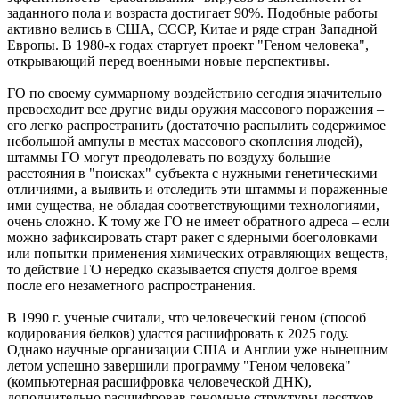
заданного пола и возраста достигает 90%. Подобные работы
активно велись в США, СССР, Китае и ряде стран Западной
Европы. В 1980-х годах стартует проект "Геном человека",
открывающий перед военными новые перспективы.
ГО по своему суммарному воздействию сегодня значительно
превосходит все другие виды оружия массового поражения –
его легко распространить (достаточно распылить содержимое
небольшой ампулы в местах массового скопления людей),
штаммы ГО могут преодолевать по воздуху большие
расстояния в "поисках" субъекта с нужными генетическими
отличиями, а выявить и отследить эти штаммы и пораженные
ими существа, не обладая соответствующими технологиями,
очень сложно. К тому же ГО не имеет обратного адреса – если
можно зафиксировать старт ракет с ядерными боеголовками
или попытки применения химических отравляющих веществ,
то действие ГО нередко сказывается спустя долгое время
после его незаметного распространения.
В 1990 г. ученые считали, что человеческий геном (способ
кодирования белков) удастся расшифровать к 2025 году.
Однако научные организации США и Англии уже нынешним
летом успешно завершили программу "Геном человека"
(компьютерная расшифровка человеческой ДНК),
дополнительно расшифровав геномные структуры десятков