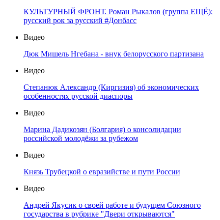
КУЛЬТУРНЫЙ ФРОНТ. Роман Рыкалов (группа ЕЩЁ):
русский рок за русский #Донбасс
Видео
Дюк Мишель Нгебана - внук белорусского партизана
Видео
Степанюк Александр (Киргизия) об экономических
особенностях русской диаспоры
Видео
Марина Дадикозян (Болгария) о консолидации
российской молодёжи за рубежом
Видео
Князь Трубецкой о евразийстве и пути России
Видео
Андрей Якусик о своей работе и будущем Союзного
государства в рубрике "Двери открываются"