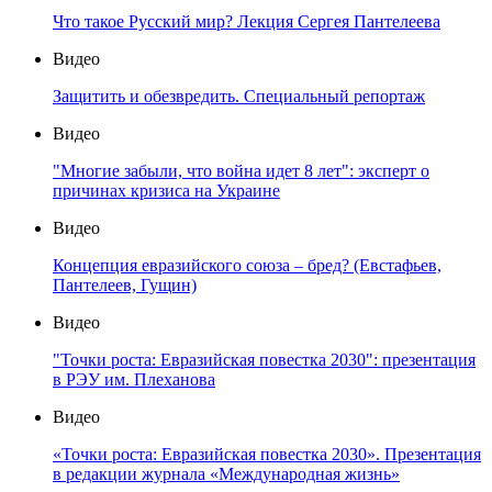
Что такое Русский мир? Лекция Сергея Пантелеева
Видео
Защитить и обезвредить. Специальный репортаж
Видео
"Многие забыли, что война идет 8 лет": эксперт о
причинах кризиса на Украине
Видео
Концепция евразийского союза – бред? (Евстафьев,
Пантелеев, Гущин)
Видео
"Точки роста: Евразийская повестка 2030": презентация
в РЭУ им. Плеханова
Видео
«Точки роста: Евразийская повестка 2030». Презентация
в редакции журнала «Международная жизнь»