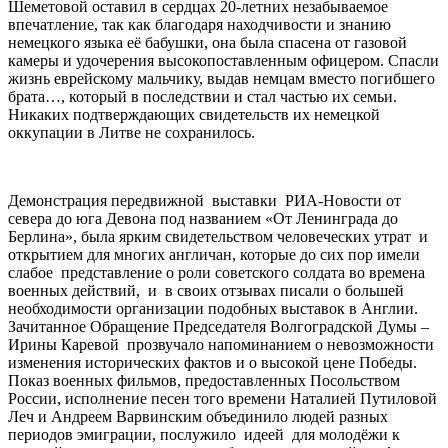
Шеметовой оставил в сердцах 20-летних незабываемое
впечатление, так как благодаря находчивости и знанию
немецкого языка её бабушки, она была спасена от газовой
камеры и удочерения высокопоставленным офицером. Спасли
жизнь еврейскому мальчику, выдав немцам вместо погибшего
брата…, который в последствии и стал частью их семьи.
Никаких подтверждающих свидетельств их немецкой
оккупации в Литве не сохранилось.
Демонстрация передвижной
выставки
РИА-Новости от
севера до юга Девона под названием «От Ленинграда до
Берлина», была ярким свидетельством человеческих утрат
и
открытием для многих англичан, которые до сих пор имели
слабое
представление о роли советского солдата во времена
военных действий,
и
в своих отзывах писали о большей
необходимости организации подобных выставок в Англии.
Зачитанное Обращение Председателя Волгоградской Думы –
Ирины Каревой
прозвучало напоминанием о невозможности
изменения исторических фактов и о высокой цене Победы.
Показ военных фильмов, предоставленных Посольством
России, исполнение песен того времени Наталией Путиловой
Леч и Андреем Варвинским объединило людей разных
периодов эмиграции, послужило
идеей
для молодёжи к