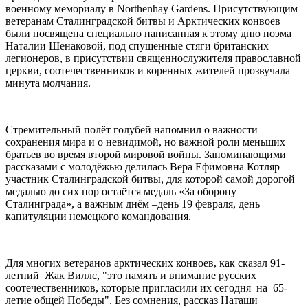
военному мемориалу в Northenhay Gardens. Присутствующим
ветеранам Сталинградской битвы и Арктических конвоев
были посвящена специально написанная к этому дню поэма
Наталии Шенаковой, под спущенные стяги британских
легионеров, в присутствии священнослужителя православной
церкви, соотечественников и коренных жителей прозвучала
минута молчания.
Стремительный полёт голубей напомнил о важности
сохранения мира и о невидимой, но важной роли меньших
братьев во время второй мировой войны. Запоминающими
рассказами с молодёжью делилась Вера Ефимовна Котляр –
участник Сталинградской битвы, для которой самой дорогой
медалью до сих пор остаётся медаль «За оборону
Сталинграда», а важным днём –день 19 февраля, день
капитуляции немецкого командования.
Для многих ветеранов арктических конвоев, как сказал 91-
летний
Жак Виллс, "это память и внимание русских
соотечественников, которые пригласили их сегодня
на
65-
летие общей Победы". Без сомнения, рассказ Наташи