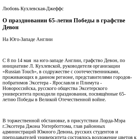
Любовь Кухлевская-Джеффс
О праздновании 65-летия Победы в графстве
Девон
На Юго-Западе Англии
С 8 по 14 мая
на юго-западе Англии, графство Девон, по
инициативе Л. Кухлевской, руководителя организации
«Russian Touch», в содружестве с соотечественниками,
проживающих в данном регионе, представителями городов-
побратимов Эксетера - Ярославля и Плимута -
Новороссийска, русского общества Эксетерского
университета проходили празднования, посвящённые 65-
летию Победы в Великой Отечественной войне.
В торжественной обстановке, в присутствии Лорда-Мэра
г.Эксетера Джона Уитерботтома, глав районных
администраций Южного Девона, русских студентов и
преподавателей университета состоялось возложение цветов к