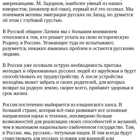
американцами. М. Задорнов, наиболее умный из наших
юмористов, (инженер всё-таки), первый всё это осознал. Мы
понимаем мотивы эмиграции русских на Запад, но думается
об этом с глубокой грустью.
В Русской общине Латвии мы с большим вниманием
относимся к тем, кто решает уехать на свою историческую
Родину, в Россию. Уезжающие туда не испытывают,
разумеется, никаких языковых проблем и остаются русскими
людьми.
В России уже осознали острую необходимость притока
молодых и образованных русских людей из зарубежья и будут
способствовать их трудоустройству. А после устройства
молодёжь может забрать и своих родителей, для которых
возврат на родную землю, скорее всего, прибавит здоровья и
срок жизни.
Россия постепенно выбирается из ельцинского хаоса. В
большой стране, которая всё-таки развивает все основные
направления науки и техники, неизмеримо больше
возможностей для реализации своих способностей и желаний,
чем в маленьком национально озабоченном государстве. Там,
в России, мы, русские,- титульная нация. И там всегда будут
существовать для русских условия для военной или