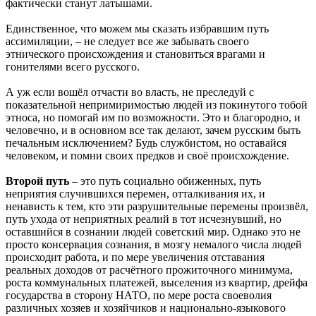
фактически станут латышами.
Единственное, что можем мы сказать избравшим путь
ассимиляции, – не следует все же забывать своего
этнического происхождения и становиться врагами и
гонителями всего русского.
А уж если вошёл отчасти во власть, не преследуй с
показательной непримиримостью людей из покинутого тобой
этноса, но помогай им по возможности. Это и благородно, и
человечно, и в основном все так делают, зачем русским быть
печальным исключением? Будь службистом, но оставайся
человеком, и помни своих предков и своё происхождение.
Второй путь
– это путь социально обиженных, путь
неприятия случившихся перемен, отталкивания их, и
ненависть к тем, кто эти разрушительные перемены произвёл,
путь ухода от неприятных реалий в тот исчезнувший, но
оставшийся в сознании людей советский мир. Однако это не
просто консервация сознания, в мозгу немалого числа людей
происходит работа, и по мере увеличения отставания
реальных доходов от расчётного прожиточного минимума,
роста коммунальных платежей, выселения из квартир, дрейфа
государства в сторону НАТО, по мере роста своеволия
различных хозяев и хозяйчиков и национально-языкового