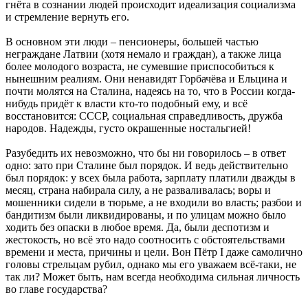
гнёта в сознании людей происходит идеализация социализма
и стремление вернуть его.
В основном эти люди – пенсионеры, большей частью
неграждане Латвии (хотя немало и граждан), а также лица
более молодого возраста, не сумевшие приспособиться к
нынешним реалиям. Они ненавидят Горбачёва и Ельцина и
почти молятся на Сталина, надеясь на то, что в России когда-
нибудь придёт к власти кто-то подобный ему, и всё
восстановится: СССР, социальная справедливость, дружба
народов. Надежды, густо окрашенные ностальгией!
Разубедить их невозможно, что бы ни говорилось – в ответ
одно: зато при Сталине был порядок. И ведь действительно
был порядок: у всех была работа, зарплату платили дважды в
месяц, страна набирала силу, а не разваливалась; воры и
мошенники сидели в тюрьме, а не входили во власть; разбои и
бандитизм были ликвидированы, и по улицам можно было
ходить без опаски в любое время. Да, были деспотизм и
жестокость, но всё это надо соотносить с обстоятельствами
времени и места, причины и цели. Вон Пётр I даже самолично
головы стрельцам рубил, однако мы его уважаем всё-таки, не
так ли? Может быть, нам всегда необходима сильная личность
во главе государства?