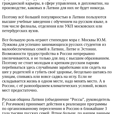
гражданской карьеры, в сфере управления, в дипломатии, на
производстве, каковых в Латвии для них не будет никогда.
Поэтому всё большей популярностью в Латвии пользуются
высшие учебные заведения с обучением на русском языке, в
том числе филиалы, отделения или УКП московских или
петербургских вузов.
Все большую роль играют стипендии мэра г. Москвы Ю.М.
Лужкова для успешно занимающихся русских студентов из
малообеспеченных семей в Латвии, Литве и Эстонии.
Возможности трудоустройства в России непрерывно
увеличиваются, и не только для лиц с высшим образованием.
Поэтому не стоит молодым и крепким русским парням
перебиваться здесь случайными заработками или сидеть на
шее у родителей и губить своё здоровье, бесцельно шатаясь по
улицам, спиваясь или вовсе садясь на иглу. Если не
складывается жизнь в одном месте, надо менять место. А в
России, с её разнообразием климатических условий, всяких
мест предостаточно.
Русская община Латвии (объединение "Россы", руководитель
Г. Рогачиков) принимает действия к реализации программы
по организованному переселению в Россию в ближайшие 3
года тысячи русских семей. Втрое больше, по нашим данным,