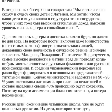
от России.
В откровенных беседах они говорят так: "Мы связали свою
судьбу и судьбу своих детей с Латвией. Мы хотим, чтобы
наши дети и внуки вошли в структуры этого государства,
чтобы у них тоже был высокий стабильный доход, высокий
уровень жизни, карьера и спокойная жизнь".
Да, возможность карьеры и достатка какая-то будет, но далеко
не для всех. На некоторые посты, включая даже министерства
(не из самых важных), могут назначить таких людей,
доказавших свою лояльность и служебное рвение. Примеры
такие есть: Макарове, Пожарновс, Пантелееве. Но, разумеется,
самые высокие должности в Латвии вряд ли позволят когда-
нибудь занять личностям с русскими фамилиями или русского
происхождения. И средний управленческий персонал всё
равно будет формироваться в основном из представителей
титульной нации. Сейчас министерства и ведомства на 90 - 95
% укомплектованы латышами, при наличии нелатышей в
составе населения свыше 40% пропорцию будут сохранять.
Поэтому на пути ассимиляции блага сомнительны, а потери
несомненны.
Русские дети, окончившие латышские школы, уже не будут
полностью русскими. Их дети, повторив этот путь,