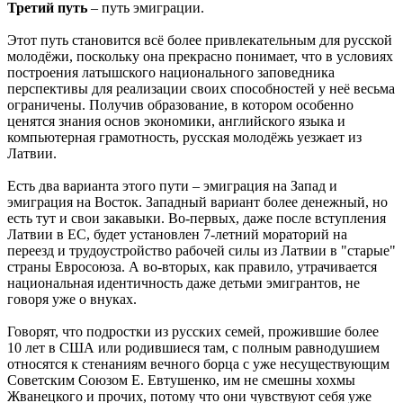
Третий путь
– путь эмиграции.
Этот путь становится всё более привлекательным для русской
молодёжи, поскольку она прекрасно понимает, что в условиях
построения латышского национального заповедника
перспективы для реализации своих способностей у неё весьма
ограничены. Получив образование, в котором особенно
ценятся знания основ экономики, английского языка и
компьютерная грамотность, русская молодёжь уезжает из
Латвии.
Есть два варианта этого пути – эмиграция на Запад и
эмиграция на Восток. Западный вариант более денежный, но
есть тут и свои закавыки. Во-первых, даже после вступления
Латвии в ЕС, будет установлен 7-летний мораторий на
переезд и трудоустройство рабочей силы из Латвии в "старые"
страны Евросоюза. А во-вторых, как правило, утрачивается
национальная идентичность даже детьми эмигрантов, не
говоря уже о внуках.
Говорят, что подростки из русских семей, прожившие более
10 лет в США или родившиеся там, с полным равнодушием
относятся к стенаниям вечного борца с уже несуществующим
Советским Союзом Е. Евтушенко, им не смешны хохмы
Жванецкого и прочих, потому что они чувствуют себя уже