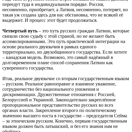
переедут туда в индивидуальном порядке. Россия,
несомненно, приобретает, а Латвия, несомненно, потеряет, но
такая уж создана здесь для нас обстановка, что не всякий её
выдержит. И процесс этот будет продолжаться.
Четвертый путь
– это путь русских граждан Латвии, которые
связали свою судьбу с этой страной, но не желают быть
ассимилированными. Это путь практической интеграции на
основе реального двуязычия в рамках единого
территориально, но двухобщинного государства. Если хотите
– канадская модель. Возможно, это самый надёжный в
долговременном плане способ сохранения Латвии как
суверенного государства.
Итак, реальное двуязычие со вторым государственным языком
– русским. Реальное равноправие и взаимное уважение,
сотрудничество без национального унижения и
дискриминации. Дружественные отношения с Россией,
Белоруссией и Украиной. Законодательно закреплённое
пропорциональное представительство русских во всех
органах власти. Закрепление второго по политическому
значению высшего поста в государстве – председателя Сейма
– за этническим русским. Конечно, первым государственным
языком должен быть латышский, и без его знания нам не
обойтись.