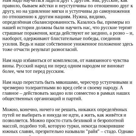
Нам надо научиться ладить друг с другом. Мы, русские, как
правило, бываем жёстки и неуступчивы по отношению друг к
другу, но на удивление мягки и уступчивы до самоунижения
по отношению к другим нациям. Нужна, видимо,
определённая сбалансированность. Казалось бы, примеры из
нашей истории должны были научить нас, что русские терпят
страшные поражения, когда действуют не заедино, а розно – и,
наоборот, одерживают блистательные победы, соединив
усилия. Ведь и наше собственное униженное положение здесь
тоже отчасти результат разногласий.
Нам надо избавиться от комплексов, от навязанного чувства
вины. Русский народ ни перед одним народом не виноват
более, чем тот перед русским.
Нам надо перестать быть мякишами, чересчур уступчивыми и
чрезмерно толерантными во вред себе и своему народу. А
главное – действовать заодно или совместно в рамках наших
общественных организаций и партий.
Можно, конечно, ничего не решать, никаких определённых
путей не выбирать и никуда не идти, а жить, как живётся и
позволяется. Можно просто стать безликой и безропотной
массой, подобно той, которую турки, некогда покорившие
южных славян, презрительно называли "райя" – стадо. Однако