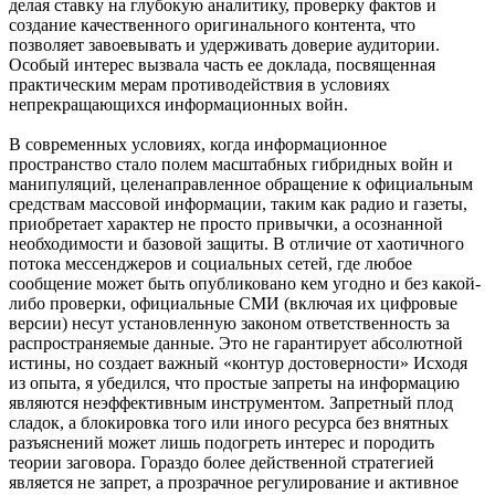
делая ставку на глубокую аналитику, проверку фактов и
создание качественного оригинального контента, что
позволяет завоевывать и удерживать доверие аудитории.
Особый интерес вызвала часть ее доклада, посвященная
практическим мерам противодействия в условиях
непрекращающихся информационных войн.
В современных условиях, когда информационное
пространство стало полем масштабных гибридных войн и
манипуляций, целенаправленное обращение к официальным
средствам массовой информации, таким как радио и газеты,
приобретает характер не просто привычки, а осознанной
необходимости и базовой защиты. В отличие от хаотичного
потока мессенджеров и социальных сетей, где любое
сообщение может быть опубликовано кем угодно и без какой-
либо проверки, официальные СМИ (включая их цифровые
версии) несут установленную законом ответственность за
распространяемые данные. Это не гарантирует абсолютной
истины, но создает важный «контур достоверности» Исходя
из опыта, я убедился, что простые запреты на информацию
являются неэффективным инструментом. Запретный плод
сладок, а блокировка того или иного ресурса без внятных
разъяснений может лишь подогреть интерес и породить
теории заговора. Гораздо более действенной стратегией
является не запрет, а прозрачное регулирование и активное