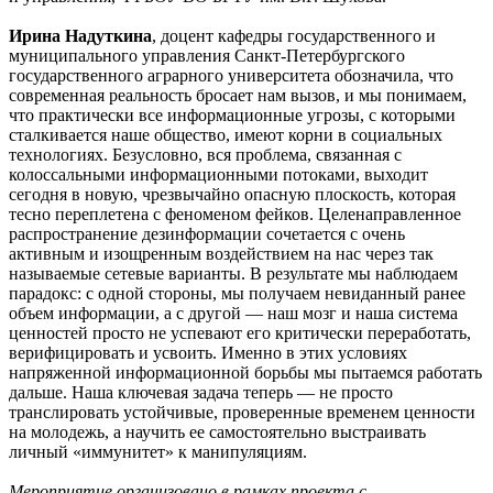
Ирина Надуткина
, доцент кафедры государственного и
муниципального управления Санкт-Петербургского
государственного аграрного университета обозначила, что
современная реальность бросает нам вызов, и мы понимаем,
что практически все информационные угрозы, с которыми
сталкивается наше общество, имеют корни в социальных
технологиях. Безусловно, вся проблема, связанная с
колоссальными информационными потоками, выходит
сегодня в новую, чрезвычайно опасную плоскость, которая
тесно переплетена с феноменом фейков. Целенаправленное
распространение дезинформации сочетается с очень
активным и изощренным воздействием на нас через так
называемые сетевые варианты. В результате мы наблюдаем
парадокс: с одной стороны, мы получаем невиданный ранее
объем информации, а с другой — наш мозг и наша система
ценностей просто не успевают его критически переработать,
верифицировать и усвоить. Именно в этих условиях
напряженной информационной борьбы мы пытаемся работать
дальше. Наша ключевая задача теперь — не просто
транслировать устойчивые, проверенные временем ценности
на молодежь, а научить ее самостоятельно выстраивать
личный «иммунитет» к манипуляциям.
Мероприятие организовано в рамках проекта с