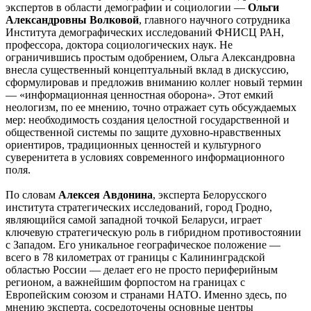
экспертов в области демографии и социологии —
Ольги
Александровны Волковой
, главного научного сотрудника
Института демографических исследований ФНИСЦ РАН,
профессора, доктора социологических наук. Не
ограничившись простым одобрением, Ольга Александровна
внесла существенный концептуальный вклад в дискуссию,
сформулировав и предложив вниманию коллег новый термин
— «информационная ценностная оборона». Этот емкий
неологизм, по ее мнению, точно отражает суть обсуждаемых
мер: необходимость создания целостной государственной и
общественной системы по защите духовно-нравственных
ориентиров, традиционных ценностей и культурного
суверенитета в условиях современного информационного
поля.
По словам
Алексея Авдонина
, эксперта Белорусского
института стратегических исследований, город Гродно,
являющийся самой западной точкой Беларуси, играет
ключевую стратегическую роль в гибридном противостоянии
с Западом. Его уникальное географическое положение —
всего в 78 километрах от границы с Калининградской
областью России — делает его не просто периферийным
регионом, а важнейшим форпостом на границах с
Европейским союзом и странами НАТО. Именно здесь, по
мнению эксперта, сосредоточены основные центры