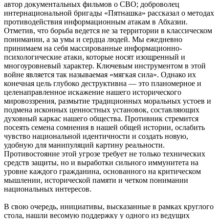
автор документальных фильмов о СВО; доброволец
интернациональной бригады «Пятнашка» рассказал о методах
противодействия информационным атакам в Абхазии.
Отметив, что борьба ведется не за территории в классическом
понимании, а за умы и сердца людей. Мы ежедневно
принимаем на себя массированные информационно-
психологические атаки, которые носят изощренный и
многоуровневый характер. Ключевым инструментом в этой
войне является так называемая «мягкая сила». Однако их
конечная цель глубоко деструктивна — это планомерное и
целенаправленное искажение нашего исторического
мировоззрения, размытие традиционных моральных устоев и
подмена исконных ценностных установок, составляющих
духовный каркас нашего общества. Противник стремится
посеять семена сомнения в нашей общей истории, ослабить
чувство национальной идентичности и создать новую,
удобную для манипуляций картину реальности.
Противостояние этой угрозе требует не только технических
средств защиты, но и выработки сильного иммунитета на
уровне каждого гражданина, основанного на критическом
мышлении, исторической памяти и четком понимании
национальных интересов.
В свою очередь, инициативы, высказанные в рамках круглого
стола, нашли весомую поддержку у одного из ведущих