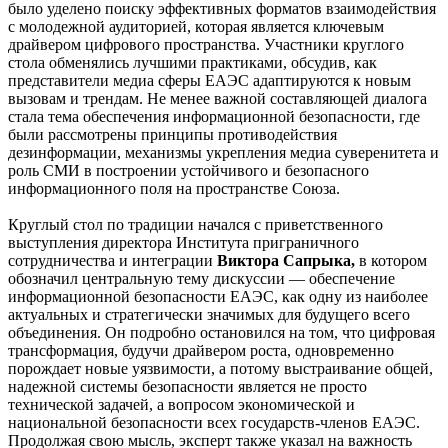
было уделено поиску эффективных форматов взаимодействия
с молодежной аудиторией, которая является ключевым
драйвером цифрового пространства. Участники круглого
стола обменялись лучшими практиками, обсудив, как
представители медиа сферы ЕАЭС адаптируются к новым
вызовам и трендам. Не менее важной составляющей диалога
стала тема обеспечения информационной безопасности, где
были рассмотрены принципы противодействия
дезинформации, механизмы укрепления медиа суверенитета и
роль СМИ в построении устойчивого и безопасного
информационного поля на пространстве Союза.
Круглый стол по традиции начался с приветственного
выступления директора Института приграничного
сотрудничества и интеграции
Виктора Сапрыка,
в котором
обозначил центральную тему дискуссии — обеспечение
информационной безопасности ЕАЭС, как одну из наиболее
актуальных и стратегически значимых для будущего всего
объединения. Он подробно остановился на том, что цифровая
трансформация, будучи драйвером роста, одновременно
порождает новые уязвимости, а потому выстраивание общей,
надежной системы безопасности является не просто
технической задачей, а вопросом экономической и
национальной безопасности всех государств-членов ЕАЭС.
Продолжая свою мысль, эксперт также указал на важность