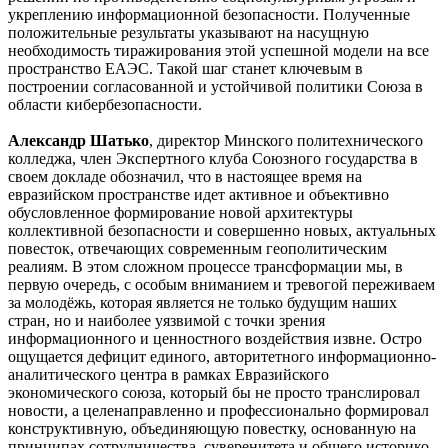
укреплению информационной безопасности. Полученные
положительные результаты указывают на насущную
необходимость тиражирования этой успешной модели на все
пространство ЕАЭС. Такой шаг станет ключевым в
построении согласованной и устойчивой политики Союза в
области кибербезопасности.
Александр Шатько
, директор Минского политехнического
колледжа, член Экспертного клуба Союзного государства в
своем докладе обозначил, что в настоящее время на
евразийском пространстве идет активное и объективно
обусловленное формирование новой архитектуры
коллективной безопасности и совершенно новых, актуальных
повесток, отвечающих современным геополитическим
реалиям. В этом сложном процессе трансформации мы, в
первую очередь, с особым вниманием и тревогой переживаем
за молодёжь, которая является не только будущим наших
стран, но и наиболее уязвимой с точки зрения
информационного и ценностного воздействия извне. Остро
ощущается дефицит единого, авторитетного информационно-
аналитического центра в рамках Евразийского
экономического союза, который бы не просто транслировал
новости, а целенаправленно и профессионально формировал
конструктивную, объединяющую повестку, основанную на
принципах сотрудничества, суверенитета и общего историко-