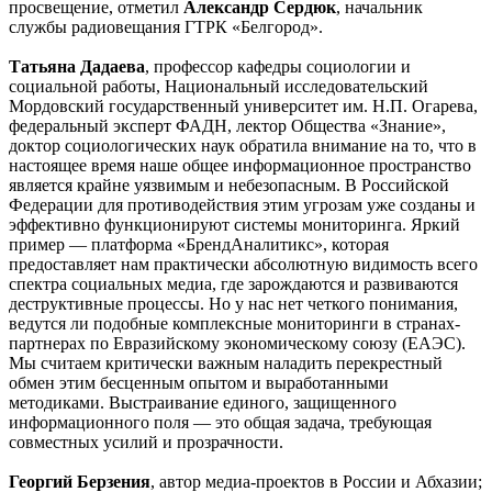
просвещение, отметил
Александр Сердюк
, начальник
службы радиовещания ГТРК «Белгород».
Татьяна Дадаева
, профессор кафедры социологии и
социальной работы, Национальный исследовательский
Мордовский государственный университет им. Н.П. Огарева,
федеральный эксперт ФАДН, лектор Общества «Знание»,
доктор социологических наук обратила внимание на то, что в
настоящее время наше общее информационное пространство
является крайне уязвимым и небезопасным. В Российской
Федерации для противодействия этим угрозам уже созданы и
эффективно функционируют системы мониторинга. Яркий
пример — платформа «БрендАналитикс», которая
предоставляет нам практически абсолютную видимость всего
спектра социальных медиа, где зарождаются и развиваются
деструктивные процессы. Но у нас нет четкого понимания,
ведутся ли подобные комплексные мониторинги в странах-
партнерах по Евразийскому экономическому союзу (ЕАЭС).
Мы считаем критически важным наладить перекрестный
обмен этим бесценным опытом и выработанными
методиками. Выстраивание единого, защищенного
информационного поля — это общая задача, требующая
совместных усилий и прозрачности.
Георгий Берзения
, автор медиа-проектов в России и Абхазии;