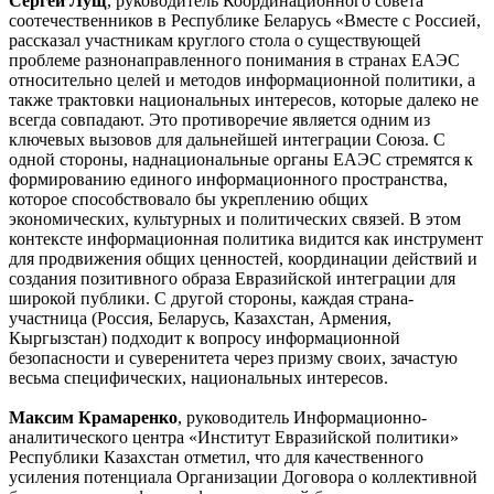
Сергей Лущ
, руководитель Координационного совета
соотечественников в Республике Беларусь «Вместе с Россией,
рассказал участникам круглого стола о существующей
проблеме разнонаправленного понимания в странах ЕАЭС
относительно целей и методов информационной политики, а
также трактовки национальных интересов, которые далеко не
всегда совпадают. Это противоречие является одним из
ключевых вызовов для дальнейшей интеграции Союза. С
одной стороны, наднациональные органы ЕАЭС стремятся к
формированию единого информационного пространства,
которое способствовало бы укреплению общих
экономических, культурных и политических связей. В этом
контексте информационная политика видится как инструмент
для продвижения общих ценностей, координации действий и
создания позитивного образа Евразийской интеграции для
широкой публики. С другой стороны, каждая страна-
участница (Россия, Беларусь, Казахстан, Армения,
Кыргызстан) подходит к вопросу информационной
безопасности и суверенитета через призму своих, зачастую
весьма специфических, национальных интересов.
Максим Крамаренко
, руководитель Информационно-
аналитического центра «Институт Евразийской политики»
Республики Казахстан отметил, что для качественного
усиления потенциала Организации Договора о коллективной