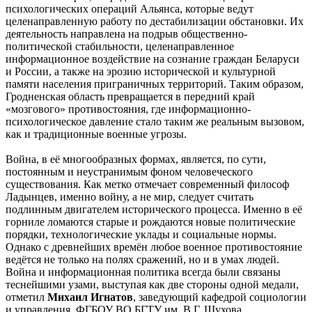
психологических операций Альянса, которые ведут
целенаправленную работу по дестабилизации обстановки. Их
деятельность направлена на подрыв общественно-
политической стабильности, целенаправленное
информационное воздействие на сознание граждан Беларуси
и России, а также на эрозию исторической и культурной
памяти населения приграничных территорий. Таким образом,
Гродненская область превращается в передний край
«мозгового» противостояния, где информационно-
психологическое давление стало таким же реальным вызовом,
как и традиционные военные угрозы.
Война, в её многообразных формах, является, по сути,
постоянным и неустранимым фоном человеческого
существования. Как метко отмечает современный философ
Ладынцев, именно войну, а не мир, следует считать
подлинным двигателем исторического процесса. Именно в её
горниле ломаются старые и рождаются новые политические
порядки, технологические уклады и социальные нормы.
Однако с древнейших времён любое военное противостояние
ведётся не только на полях сражений, но и в умах людей.
Война и информационная политика всегда были связаны
теснейшими узами, выступая как две стороны одной медали,
отметил
Михаил Игнатов
, заведующий кафедрой социологии
и управления, ФГБОУ ВО БГТУ им. В.Г. Шухова.