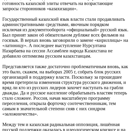
готовность казахской элиты отвечать на возрастающие
запросы сторонников «казахизации».
Государственный казахский язык власти стали продавливать
административными средствами, явочным порядком
исключая из документооборота «официальный» русский язык.
Был принят закон об обязательном дубляже всех фильмов на
госязык. В верхах вновь заговорили о замене «кириллицы» на
«латиницу». А последнее выступление Нурсултана
Назарбаева на сессии Ассамблеи народа Казахстана не
добавило оптимизма русским казахстанцам.
Представляется также достаточно проблематичным вновь, как
это было, скажем, на выборах 2005 г, собрать блок русских
организаций в поддержку власти. Поскольку за прошедшее
время претерпела изменения структура русского движения, и
вряд ли кто из русских лидеров захочет наступать на грабли
дважды. Да и русское население обрабатывать властям теперь
стало сложнее. Россия, начав масштабную программу
переселения, открыла форточку соотечественникам, тем
самым в значительной степени сняв с них синдром
«заложничества».
Между тем и казахская радикальная оппозиция, лишённая
русской поддержки оказалась в идеологическом кризисе и на