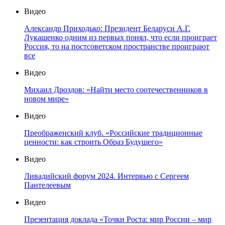
Видео
Александр Приходько: Президент Беларуси А.Г.
Лукашенко одним из первых понял, что если проиграет
Россия, то на постсоветском пространстве проиграют
все
Видео
Михаил Дроздов: «Найти место соотечественников в
новом мире»
Видео
Преображенский клуб. «Российские традиционные
ценности: как строить Образ Будущего»
Видео
Ливадийский форум 2024. Интервью с Сергеем
Пантелеевым
Видео
Презентация доклада «Точки Роста: мир России – мир