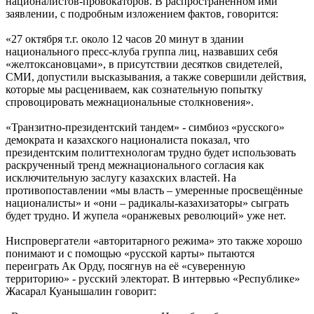
националистов-провокаторов. В распространённом ими
заявлении, с подробным изложением фактов, говорится:
«27 октября т.г. около 12 часов 20 минут в здании
национального пресс-клуба группа лиц, назвавших себя
«желтоксановцами», в присутствии десятков свидетелей,
СМИ, допустили высказывания, а также совершили действия,
которые мы расцениваем, как сознательную попытку
спровоцировать межнациональные столкновения».
«Транзитно-президентский тандем» - симбиоз «русского»
демократа и казахского националиста показал, что
президентским политтехнологам трудно будет использовать
раскрученный тренд межнационального согласия как
исключительную заслугу казахских властей. На
противопоставлении «мы власть – умеренные просвещённые
националисты» и «они – радикалы-казахизаторы» сыграть
будет трудно. И жупела «оранжевых революций» уже нет.
Ниспровергатели «авторитарного режима» это также хорошо
понимают и с помощью «русской карты» пытаются
переиграть Ак Орду, посягнув на её «суверенную
территорию» - русский электорат. В интервью «Республике»
Жасарал Куанышалин говорит: