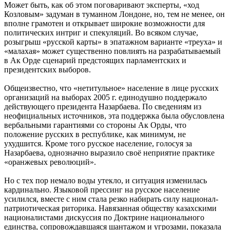
Может быть, как об этом поговаривают эксперты, «ход
Козловым» задуман в туманном Лондоне, но, тем не менее, он
вполне грамотен и открывает широкие возможности для
политических интриг и спекуляций. Во всяком случае,
розыгрыш «русской карты» в эпатажном варианте «треуха» и
«малахая» может существенно повлиять на разрабатываемый
в Ак Орде сценарий предстоящих парламентских и
президентских выборов.
Общеизвестно, что «нетитульное» население в лице русских
организаций на выборах 2005 г. единодушно поддержало
действующего президента Назарбаева. По сведениям из
неофициальных источников, эта поддержка была обусловлена
вербальными гарантиями со стороны Ак Орды, что
положение русских в республике, как минимум, не
ухудшится. Кроме того русское население, голосуя за
Назарбаева, однозначно выразило своё неприятие практике
«оранжевых революций».
Но с тех пор немало воды утекло, и ситуация изменилась
кардинально. Языковой прессинг на русское население
усилился, вместе с ним стала резко набирать силу национал-
патриотическая риторика. Навязанная обществу казахскими
националистами дискуссия по Доктрине национального
единства, сопровождавшаяся шантажом и угрозами, показала