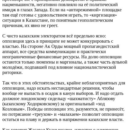
нацменьшинств, негативно повлияло на её политический
имидж в глазах Запада. Если на «антирежимной» площадке
там ещё готовы с удовольствием играть, то «киргизация»
ситуации в Казахстане, по понятным геополитическим
причинам, их явно не греет.
С чисто казахским электоратом всё предельно ясно:
оппозиция здесь в принципе не может конкурировать с
властью. На стороне Ак Орды мощный пропагандистский
аппарат, все средства коммуникации и практически
неограниченные финансовые ресурсы. На долю оппозиции
остаются только люмпены и маргиналы, а также часть аульной
молодёжи, подпавшей под влияние националистической
риторики.
Так что в этих обстоятельствах, крайне неблагоприятных для
оппозиции, надо искать нестандартные решения, чтобы
вообще не выпасть в осадок в канун выборов. И надо отдать
должное лондонскому сидельцу «шахматисту» Аблязову
(казахскому Ходорковскому) за оригинальный «ход
Козловым». Победы оппозиции это, разумеется, не принесёт,
но потрясание «треухом» и «малахаем» позволит оппозиции
остаться на плаву и держать в напряжении казахские власти.
Как говорит Жасарал Куанышалин, известие о намерении