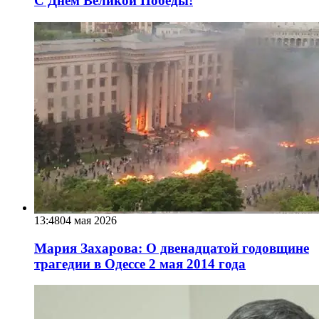
С Днем Великой Победы!
13:48
04 мая 2026
Мария Захарова: О двенадцатой годовщине
трагедии в Одессе 2 мая 2014 года