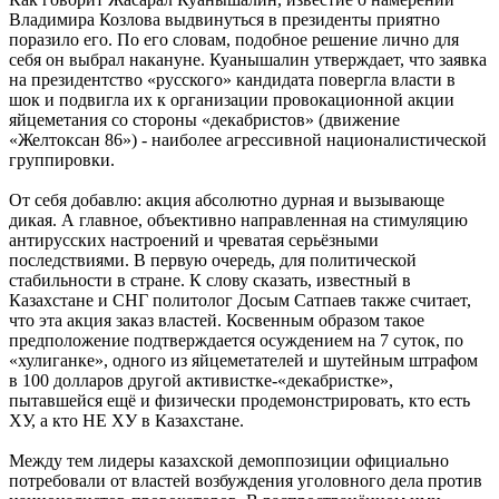
Владимира Козлова выдвинуться в президенты приятно
поразило его. По его словам, подобное решение лично для
себя он выбрал накануне. Куанышалин утверждает, что заявка
на президентство «русского» кандидата повергла власти в
шок и подвигла их к организации провокационной акции
яйцеметания со стороны «декабристов» (движение
«Желтоксан 86») - наиболее агрессивной националистической
группировки.
От себя добавлю: акция абсолютно дурная и вызывающе
дикая. А главное, объективно направленная на стимуляцию
антирусских настроений и чреватая серьёзными
последствиями. В первую очередь, для политической
стабильности в стране. К слову сказать, известный в
Казахстане и СНГ политолог Досым Сатпаев также считает,
что эта акция заказ властей. Косвенным образом такое
предположение подтверждается осуждением на 7 суток, по
«хулиганке», одного из яйцеметателей и шутейным штрафом
в 100 долларов другой активистке-«декабристке»,
пытавшейся ещё и физически продемонстрировать, кто есть
ХУ, а кто НЕ ХУ в Казахстане.
Между тем лидеры казахской демоппозиции официально
потребовали от властей возбуждения уголовного дела против