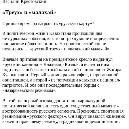
Василий Крестовский
«Треух» и «малахай»
Пришло время разыгрывать «русскую карту»?
В политической жизни Казахстана произошли два
незаурядных события, как-то встряхнувшие и определённо
напрягшие общественность. На политической сцене
появились … «русский треух» и «казахский малахай».
Вначале притязания на президентское кресло выдвинул
«русский кандидат» Владимир Козлов, а вслед за ним
подтянулся небезызвестный казахский националист Жасарал
Куанышалин. Первый – демократ-«профи», с прозападной
ориентацией, а второй - из популяции казахских национал-
патриотов. И оба они последовательные борцы с
«назарбаевским режимом».
В этой, на первый взгляд, достаточно карикатурной
политической коллизии есть один существенный момент –
востребованность русского сегмента. Произошла спонтанная
реанимация «русского фактора». Он вдруг оказался жизненно
важен и правящему режиму, и радикальной демоппозиции.