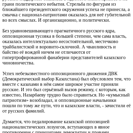
грани политического небытия. Стрельба по фигурам из
ближайшего президентского окружения успеха не принесла, а
смычка с национал-патриотами оказалась для неё губительной
во всех смыслах. И организационно, и политически.
Без уравновешивающего прагматичного русского ядра,
оппозиционная тусовка в большей степени, чем сама власть,
оказалась интеллектуально несостоятельной, местечково
трайбалистской и воровито-склочной. А чванливость и
байство её вождей ничем не отличаются от
гипертрофированной фанаберии представителей казахского
чиновничества.
Успех небезызвестного оппозиционного движения ДВК
(Демократический выбор Казахстана) был обусловлен тем, что
вместе с казахами в нём самое широкое участие приняли
русские. И это был серьёзный вызов режиму, с которым, как
известно, Назарбаеву трудно было справиться. Но «кумысный
патриотизм» возобладал, и оппозиционные начальники
пошли по тому же пути, что и казахские власти, - зачистили её
от русских фамилий.
Думается, что педалирование казахской оппозицией
националистических лозунгов, вступающих в явное
противоречие с принципами демократии и правами