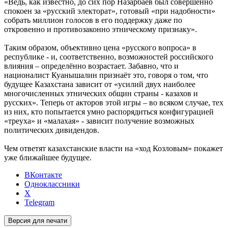
«Ведь, как известно, до сих пор Назарбаев был совершенно
спокоен за «русский электорат», готовый «при надобности»
собрать миллион голосов в его поддержку даже по
откровенно и противозаконно этническому признаку».
Таким образом, объективно цена «русского вопроса» в
республике - и, соответственно, возможностей российского
влияния – определённо возрастает. Забавно, что и
националист Куанышалин признаёт это, говоря о том, что
будущее Казахстана зависит от «усилий двух наиболее
многочисленных этнических общин страны - казахов и
русских». Теперь от акторов этой игры – во всяком случае, тех
из них, кто попытается умно распорядиться конфигурацией
«треуха» и «малахая» - зависит получение возможных
политических дивидендов.
Чем ответят казахстанские власти на «ход Козловым» покажет
уже ближайшее будущее.
ВКонтакте
Одноклассники
X
Telegram
Версия для печати