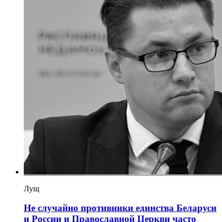
Лущ
Не случайно противники единства Беларуси
и России и Православной Церкви часто