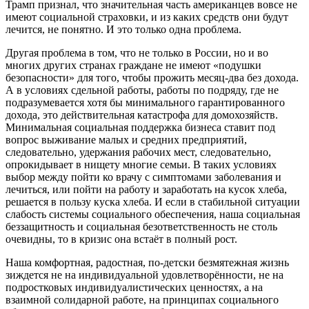
Трамп признал, что значительная часть американцев вовсе не
имеют социальной страховки, и из каких средств они будут
лечится, не понятно. И это только одна проблема.
Другая проблема в том, что не только в России, но и во
многих других странах граждане не имеют «подушки
безопасности» для того, чтобы прожить месяц-два без дохода.
А в условиях сдельной работы, работы по подряду, где не
подразумевается хотя бы минимального гарантированного
дохода, это действительная катастрофа для домохозяйств.
Минимальная социальная поддержка бизнеса ставит под
вопрос выживание малых и средних предприятий,
следовательно, удержания рабочих мест, следовательно,
опрокидывает в нищету многие семьи. В таких условиях
выбор между пойти ко врачу с симптомами заболевания и
лечиться, или пойти на работу и заработать на кусок хлеба,
решается в пользу куска хлеба. И если в стабильной ситуации
слабость системы социального обеспечения, наша социальная
беззащитность и социальная безответственность не столь
очевидны, то в кризис она встаёт в полный рост.
Наша комфортная, радостная, по-детски безмятежная жизнь
зиждется не на индивидуальной удовлетворённости, не на
подростковых индивидуалистических ценностях, а на
взаимной солидарной работе, на принципах социального