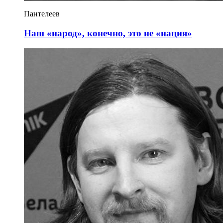
Пантелеев
Наш «народ», конечно, это не «нация»