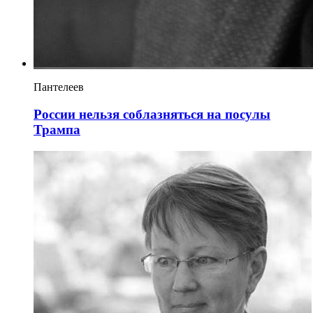
Пантелеев
России нельзя соблазняться на посулы
Трампа