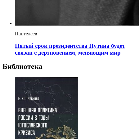
Пантелеев
Пятый срок президентства Путина будет
связан с дерзновением, меняющим мир
Библиотека