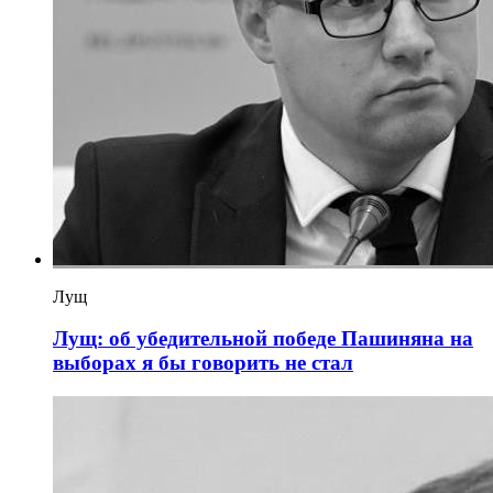
Лущ
Лущ: об убедительной победе Пашиняна на
выборах я бы говорить не стал