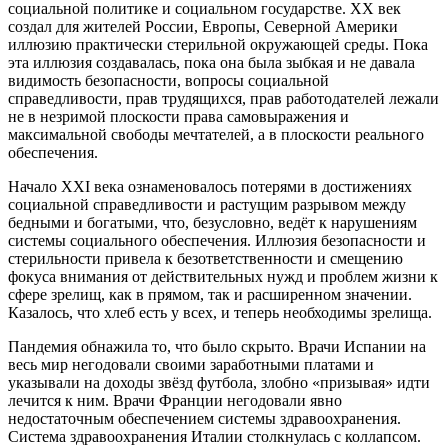
социальной политике и социальном государстве. ХХ век
создал для жителей России, Европы, Северной Америки
иллюзию практически стерильной окружающей среды. Пока
эта иллюзия создавалась, пока она была зыбкая и не давала
видимость безопасности, вопросы социальной
справедливости, прав трудящихся, прав работодателей лежали
не в незримой плоскости права самовыражения и
максимальной свободы мечтателей, а в плоскости реального
обеспечения.
Начало ХХI века ознаменовалось потерями в достижениях
социальной справедливости и растущим разрывом между
бедными и богатыми, что, безусловно, ведёт к нарушениям
системы социального обеспечения. Иллюзия безопасности и
стерильности привела к безответственности и смещению
фокуса внимания от действительных нужд и проблем жизни к
сфере зрелищ, как в прямом, так и расширенном значении.
Казалось, что хлеб есть у всех, и теперь необходимы зрелища.
Пандемия обнажила то, что было скрыто. Врачи Испании на
весь мир негодовали своими заработными платами и
указывали на доходы звёзд футбола, злобно «призывая» идти
лечится к ним. Врачи Франции негодовали явно
недостаточным обеспечением системы здравоохранения.
Система здравоохранения Италии столкнулась с коллапсом.