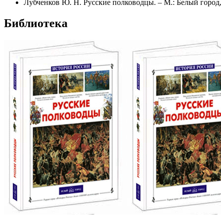
Лубченков Ю. Н. Русские полководцы. – М.: Белый город,
Библиотека