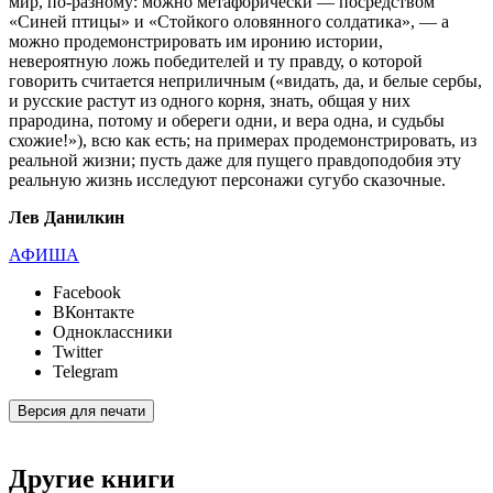
мир, по-разному: можно метафорически — посредством
«Синей птицы» и «Стойкого оловянного солдатика», — а
можно продемонстрировать им иронию истории,
невероятную ложь победителей и ту правду, о которой
говорить считается неприличным («ви­дать, да, и белые сербы,
и русские растут из одного корня, знать, общая у них
прародина, потому и обереги одни, и вера одна, и судьбы
схожие!»), всю как есть; на примерах продемонстрировать, из
реальной жизни; пусть даже для пущего правдоподобия эту
реальную жизнь исследуют персонажи сугубо сказочные.
Лев Данилкин
АФИША
Facebook
ВКонтакте
Одноклассники
Twitter
Telegram
Версия для печати
Другие книги