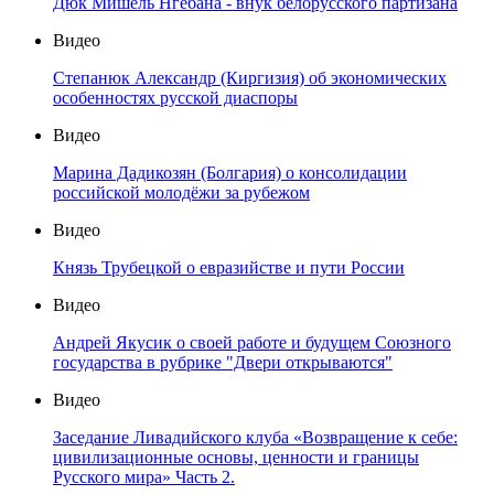
Дюк Мишель Нгебана - внук белорусского партизана
Видео
Степанюк Александр (Киргизия) об экономических
особенностях русской диаспоры
Видео
Марина Дадикозян (Болгария) о консолидации
российской молодёжи за рубежом
Видео
Князь Трубецкой о евразийстве и пути России
Видео
Андрей Якусик о своей работе и будущем Союзного
государства в рубрике "Двери открываются"
Видео
Заседание Ливадийского клуба «Возвращение к себе:
цивилизационные основы, ценности и границы
Русского мира» Часть 2.