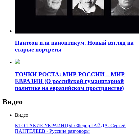
Пантеон или паноптикум. Новый взгляд на
старые портреты
ТОЧКИ РОСТА: МИР РОССИИ – МИР
ЕВРАЗИИ (О российской гуманитарной
политике на евразийском пространстве)
Видео
Видео
КТО ТАКИЕ УКРАИНЦЫ / Фёдор ГАЙДА, Сергей
ПАНТЕЛЕЕВ - Русские разговоры