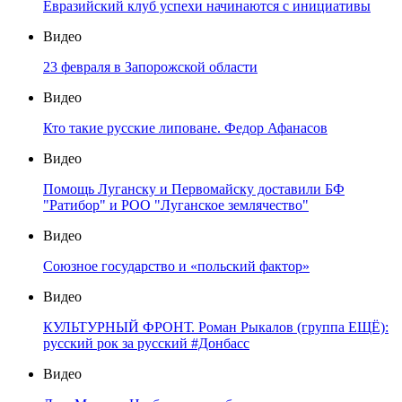
Евразийский клуб успехи начинаются с инициативы
Видео
23 февраля в Запорожской области
Видео
Кто такие русские липоване. Федор Афанасов
Видео
Помощь Луганску и Первомайску доставили БФ
"Ратибор" и РОО "Луганское землячество"
Видео
Союзное государство и «польский фактор»
Видео
КУЛЬТУРНЫЙ ФРОНТ. Роман Рыкалов (группа ЕЩЁ):
русский рок за русский #Донбасс
Видео