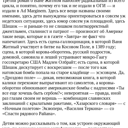
Третий роман о Ване Житном наиболее радикальный из всего
цикла, и по­нятно, почему его так и не издали в ОГИ — и
издали в Ad Marginem. Здесь все вещи названы своими
именами, здесь дети вынуждены ориентироваться в со­всем уж
недетских ситуациях, здесь юмор совсем уж площадной, здесь
Шишок — и раньше-то не слишком политкорректный
джентльмен, сталинист и патриот — произносит об Америке
такие вещи, которые и в газете «Завтра» не факт что
напечатают. Здесь есть сцена-галлюцинация, в которой Ваня
Житный участвует в битве на Косовом Поле, в 1389 году;
сцена, в которой корова-оборотень, русский подросток,
домовой, самовила и леший устраивают микро-Гаагу
госсекретарю США Мадлен Олбрайт; есть сцена, в которой
Шишок дискутирует с воскресшим — после того как
натовская бомба попала на старое клад­бище — эсэсовцем. Да,
«Дроздово поле» — дикая, невозможная книга, в которой
калики перехожие выпрыгивают из самолетов, а коровы-
оборотни обнюхивают американские бомбы с надписями «Ты
все еще хочешь быть сербом?»; невероятная — правда, иной
раз глазам своим не веришь — комбинация славянских
заклинаний с крылатыми ракетами, «Хазарского словаря» — с
«Ночным полетом» Экзюпери, «Василия Теркина» — со
«Спасти рядового Райана».
Детям можно рассказывать о том, как устроен окружающий