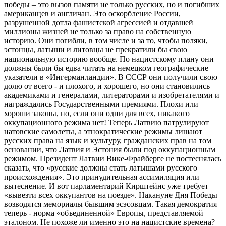
победы – это вызов памяти не только русских, но и погибших
американцев и англичан. Это оскорбление России,
разрушенной дотла фашистской агрессией и отдавшей
миллионы жизней не только за право на собственную
историю. Они погибли, в том числе и за то, чтобы поляки,
эстонцы, латыши и литовцы не прекратили бы свою
национальную историю вообще. По нацистскому плану они
должны были бы едва читать на немецком географические
указатели в «Ингерманландии». В СССР они получили свою
долю от всего - и плохого, и хорошего, но они становились
академиками и генералами, литераторами и изобретателями и
награждались Государственными премиями. Плохи или
хороши законы, но, если они одни для всех, никакого
оккупационного режима нет! Теперь Латвию патрулируют
натовские самолеты, а этнократические режимы лишают
русских права на язык и культуру, гражданских прав на том
основании, что Латвия и Эстония были под оккупационным
режимом. Президент Латвии Вике-Фрайберге не постеснялась
сказать, что «русские должны стать латышами русского
происхождения». Это принудительная ассимиляция или
вытеснение. И вот парламентарий Кирштейнс уже требует
«вывезти всех оккупантов на поезде». Накануне Дня Победы
возводятся мемориалы бывшим эсэсовцам. Такая демократия
теперь - норма «объединенной» Европы, представляемой
эталоном. Не похоже ли именно это на нацистские времена?