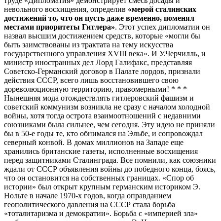
труде «Дипломатия» демонстрирует смесь досады и
невольного восхищения, определив
«мерой сталинских
достижений то, что он пусть даже временно, поменял
местами приоритеты Гитлера»
. Этот успех дипломатии он
назвал высшим достижением средств, которые «могли бы
быть заимствованы из трактата на тему искусства
государственного управления ХVIII века». И У.Черчилль, и
министр иностранных дел Лорд Галифакс, представляя
Советско-Германский договор в Палате лордов, признали
действия СССР, всего лишь восстановившего свою
дореволюционную территорию, правомерными! * * *
Нынешняя мода отождествлять гитлеровский фашизм и
советский коммунизм возникла не сразу с началом холодной
войны, хотя тогда острота взаимоотношений с недавними
союзниками была сильнее, чем сегодня. Эту идею не приняли
бы в 50-е годы те, кто обнимался на Эльбе, и сопровождал
северный конвой. В домах миллионов на Западе еще
хранились британские газеты, исполненные восхищения
перед защитниками Сталинграда. Все помнили, как союзники
ждали от СССР объявления войны до победного конца, боясь,
что он остановится на собственных границах. «Спор об
истории» был открыт крупным германским историком Э.
Нольте в начале 1970-х годов, когда оправданием
геополитического давления на СССР стала борьба
«тоталитаризма и демократии». Борьба с «империей зла»