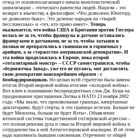
отход от основополагающего начала монотеистической
цивилизации – этического равенства людей. Нацизм – это
возврат к язычеству, к философии: «Что дозволено Юпитеру,
не дозволено быку». Это деление народов на «тварей
бессловесных» и «тех, кто право имеет».
Теперь
оказывается, что война США и Британии против Гитлера
велась не за то, чтобы французы и датчане оставались
французами и датчанами, не за то, чтобы латыши и
поляки не превратились в свинопасов и горничных у
арийцев, а за «торжество американской демократии». И
эта война продолжилась в Европе, пока второй
«тоталитарный монстр» – СССР самоустранился, чтобы
«бедняжечка Запад», уже его не пугаясь, мог доставлять
свою демократию наискорейшим образом - с
бомбардировщиков.
Но целью всей стратегии была замена
итогов Второй мировой войны итогами «холодной войны».
Вот ключ к пониманию беспрецедентных слов Дж. Буша на
праздновании приглашения Литвы в НАТО 23 ноября 2002
года: «Мы знали, что произвольные границы, начертанные
диктаторами, будут стерты, и эти границы исчезли. Больше не
будет Мюнхена, больше не будет Ялты». Объявление
ялтинской системы тождественной гитлеровской агрессии -
это полная ревизия духа и смысла Второй мировой войны и
сотрудничества в ней Антигитлеровской коалиции. И об этом
надо напомнить бывшим союзникам. Отречение от общей