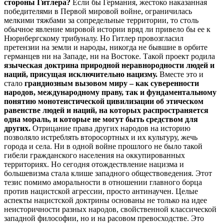
стороны Гитлера?
Если бы Германия, жестоко наказанная
победителями в Первой мировой войне, ограничилась
мелкими тяжбами за сопредельные территории, то столь
обычное явление мировой истории вряд ли привело бы ее к
Нюрнбергскому трибуналу. Но Гитлер провозгласил
претензии на земли и народы, никогда не бывшие в орбите
германцев ни на Западе, ни на Востоке. Такой проект родила
языческая доктрина природной неравнородности людей и
наций, присущая исключительно нацизму.
Вместе это и
стало
грандиозным вызовом миру – как суверенности
народов, международному праву, так и фундаментальному
понятию монотеистической цивилизации об этическом
равенстве людей и наций, на которых распространяется
одна мораль, и которые не могут быть средством для
других.
Отрицание права других народов на историю
позволяло истреблять второсортных и их культуру, жечь
города и села. Ни в одной войне прошлого не было такой
гибели гражданского населения на оккупированных
территориях. Но сегодня отождествление нацизма и
большевизма стала клише западного обществоведения. Этот
тезис помимо аморальности в отношении главного борца
против нацистской агрессии, просто антинаучен.
Целые
аспекты нацистской доктрины основаны не только на идее
неисторичности разных народов, свойственной классической
западной философии, но и на расовом превосходстве. Это