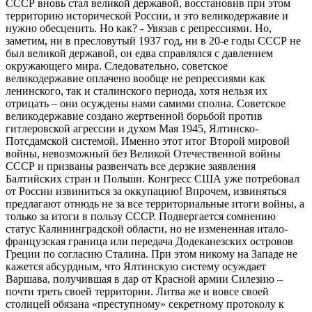
СССР вновь стал великой державой, восстановив при этом
территорию исторической России, и это великодержавие и
нужно обесценить. Но как? - Увязав с репрессиями. Но,
заметим, ни в пресловутый 1937 год, ни в 20-е годы СССР не
был великой державой, он едва справлялся с давлением
окружающего мира. Следовательно, советское
великодержавие оплачено вообще не репрессиями как
ленинского, так и сталинского периода, хотя нельзя их
отрицать – они осуждены нами самими сполна. Советское
великодержавие создано жертвенной борьбой против
гитлеровской агрессии и духом Мая 1945, Ялтинско-
Потсдамской системой. Именно этот итог Второй мировой
войны, невозможный без Великой Отечественной войны
СССР и призваны развенчать все дерзкие заявления
Балтийских стран и Польши. Конгресс США уже потребовал
от России извиниться за оккупацию! Впрочем, извиняться
предлагают отнюдь не за все территориальные итоги войны, а
только за итоги в пользу СССР. Подвергается сомнению
статус Калининградской области, но не измененная итало-
французская граница или передача Додеканезских островов
Греции по согласию Сталина. При этом никому на Западе не
кажется абсурдным, что Ялтинскую систему осуждает
Варшава, получившая в дар от Красной армии Силезию –
почти треть своей территории. Литва же и вовсе своей
столицей обязана «преступному» секретному протоколу к