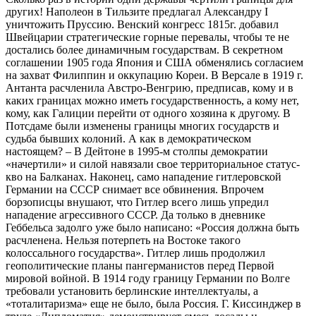
других! Наполеон в Тильзите предлагал Александру I
уничтожить Пруссию. Венский конгресс 1815г. добавил
Швейцарии стратегические горные перевалы, чтобы те не
достались более динамичным государствам. В секретном
соглашении 1905 года Япония и США обменялись согласием
на захват Филиппин и оккупацию Кореи. В Версале в 1919 г.
Антанта расчленила Австро-Венгрию, предписав, кому и в
каких границах можно иметь государственность, а кому нет,
кому, как Галиции перейти от одного хозяина к другому. В
Потсдаме были изменены границы многих государств и
судьба бывших колоний. А как в демократическом
настоящем? – В Дейтоне в 1995-м столпы демократии
«начертили» и силой навязали свое территориальное статус-
кво на Балканах. Наконец, само нападение гитлеровской
Германии на СССР снимает все обвинения. Впрочем
борзописцы внушают, что Гитлер всего лишь упредил
нападение агрессивного СССР. Да только в дневнике
Геббельса задолго уже было написано: «Россия должна быть
расчленена. Нельзя потерпеть на Востоке такого
колоссального государства». Гитлер лишь продолжил
геополитические планы пангерманистов перед Первой
мировой войной. В 1914 году границу Германии по Волге
требовали установить берлинские интеллектуалы, а
«тоталитаризма» еще не было, была Россия. Г. Киссинджер в