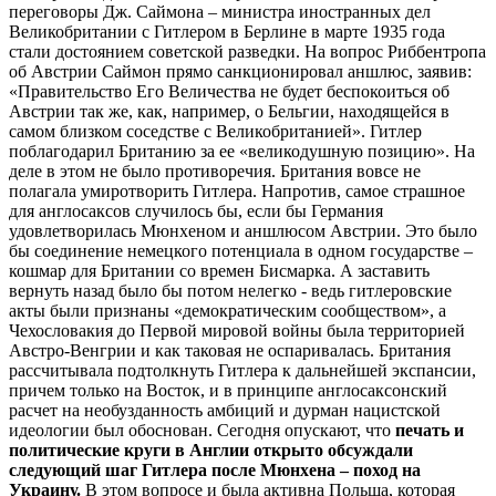
переговоры Дж. Саймона – министра иностранных дел
Великобритании с Гитлером в Берлине в марте 1935 года
стали достоянием советской разведки. На вопрос Риббентропа
об Австрии Саймон прямо санкционировал аншлюс, заявив:
«Правительство Его Величества не будет беспокоиться об
Австрии так же, как, например, о Бельгии, находящейся в
самом близком соседстве с Великобританией». Гитлер
поблагодарил Британию за ее «великодушную позицию». На
деле в этом не было противоречия. Британия вовсе не
полагала умиротворить Гитлера. Напротив, самое страшное
для англосаксов случилось бы, если бы Германия
удовлетворилась Мюнхеном и аншлюсом Австрии. Это было
бы соединение немецкого потенциала в одном государстве –
кошмар для Британии со времен Бисмарка. А заставить
вернуть назад было бы потом нелегко - ведь гитлеровские
акты были признаны «демократическим сообществом», а
Чехословакия до Первой мировой войны была территорией
Австро-Венгрии и как таковая не оспаривалась. Британия
рассчитывала подтолкнуть Гитлера к дальнейшей экспансии,
причем только на Восток, и в принципе англосаксонский
расчет на необузданность амбиций и дурман нацистской
идеологии был обоснован. Сегодня опускают, что
печать и
политические круги в Англии открыто обсуждали
следующий шаг Гитлера после Мюнхена – поход на
Украину.
В этом вопросе и была активна Польша, которая