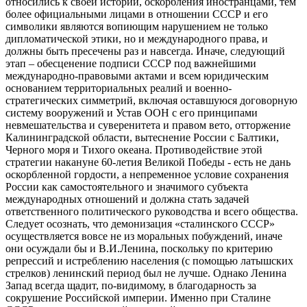
относились к своей истории, оскорбления иностранцами, тем
более официальными лицами в отношении СССР и его
символики являются вопиющим нарушением не только
дипломатической этики, но и международного права, и
должны быть пресечены раз и навсегда. Иначе, следующий
этап – обесценение подписи СССР под важнейшими
международно-правовыми актами и всем юридическим
основанием территориальных реалий и военно-
стратегических симметрий, включая оставшуюся договорную
систему вооружений и Устав ООН с его принципами
невмешательства и суверенитета и правом вето, отторжение
Калининградской области, вытеснение России с Балтики,
Черного моря и Тихого океана. Противодействие этой
стратегии накануне 60-летия Великой Победы - есть не дань
оскорбленной гордости, а непременное условие сохранения
России как самостоятельного и значимого субъекта
международных отношений и должна стать задачей
ответственного политического руководства и всего общества.
Следует осознать, что демонизация «сталинского СССР»
осуществляется вовсе не из моральных побуждений, иначе
они осуждали бы и В.И.Ленина, поскольку по критерию
репрессий и истреблению населения (с помощью латышских
стрелков) ленинский период был не лучше. Однако Ленина
Запад всегда щадит, по-видимому, в благодарность за
сокрушение Российской империи. Именно при Сталине