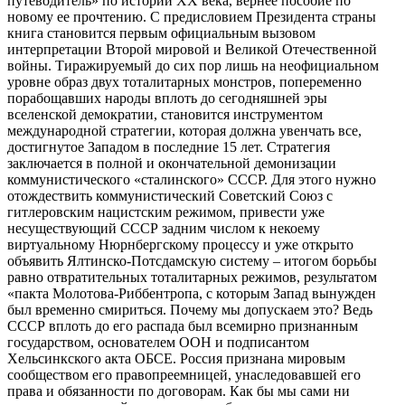
путеводитель» по истории ХХ века, вернее пособие по
новому ее прочтению. С предисловием Президента страны
книга становится первым официальным вызовом
интерпретации Второй мировой и Великой Отечественной
войны. Тиражируемый до сих пор лишь на неофициальном
уровне образ двух тоталитарных монстров, попеременно
порабощавших народы вплоть до сегодняшней эры
вселенской демократии, становится инструментом
международной стратегии, которая должна увенчать все,
достигнутое Западом в последние 15 лет. Стратегия
заключается в полной и окончательной демонизации
коммунистического «сталинского» СССР. Для этого нужно
отождествить коммунистический Советский Союз с
гитлеровским нацистским режимом, привести уже
несуществующий СССР задним числом к некоему
виртуальному Нюрнбергскому процессу и уже открыто
объявить Ялтинско-Потсдамскую систему – итогом борьбы
равно отвратительных тоталитарных режимов, результатом
«пакта Молотова-Риббентропа, с которым Запад вынужден
был временно смириться. Почему мы допускаем это? Ведь
СССР вплоть до его распада был всемирно признанным
государством, основателем ООН и подписантом
Хельсинкского акта ОБСЕ. Россия признана мировым
сообществом его правопреемницей, унаследовавшей его
права и обязанности по договорам. Как бы мы сами ни