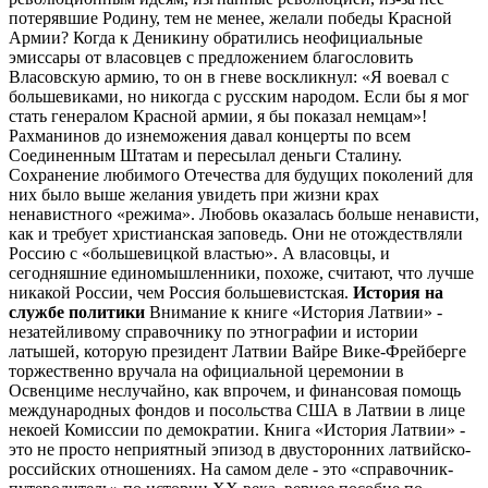
потерявшие Родину, тем не менее, желали победы Красной
Армии? Когда к Деникину обратились неофициальные
эмиссары от власовцев с предложением благословить
Власовскую армию, то он в гневе воскликнул: «Я воевал с
большевиками, но никогда с русским народом. Если бы я мог
стать генералом Красной армии, я бы показал немцам»!
Рахманинов до изнеможения давал концерты по всем
Соединенным Штатам и пересылал деньги Сталину.
Сохранение любимого Отечества для будущих поколений для
них было выше желания увидеть при жизни крах
ненавистного «режима». Любовь оказалась больше ненависти,
как и требует христианская заповедь. Они не отождествляли
Россию с «большевицкой властью». А власовцы, и
сегодняшние единомышленники, похоже, считают, что лучше
никакой России, чем Россия большевистская.
История на
службе политики
Внимание к книге «История Латвии» -
незатейливому справочнику по этнографии и истории
латышей, которую президент Латвии Вайре Вике-Фрейберге
торжественно вручала на официальной церемонии в
Освенциме неслучайно, как впрочем, и финансовая помощь
международных фондов и посольства США в Латвии в лице
некоей Комиссии по демократии. Книга «История Латвии» -
это не просто неприятный эпизод в двусторонних латвийско-
российских отношениях. На самом деле - это «справочник-