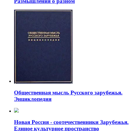
Размышления о разном
Общественная мысль Русского зарубежья.
Энциклопедия
Новая Россия - соотечественники Зарубежья.
Единое культурное пространство