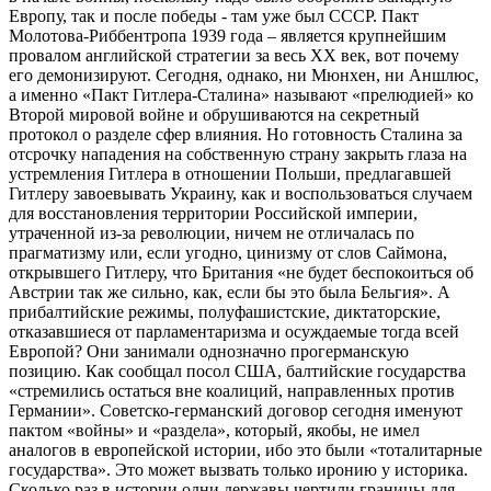
Европу, так и после победы - там уже был СССР. Пакт
Молотова-Риббентропа 1939 года – является крупнейшим
провалом английской стратегии за весь ХХ век, вот почему
его демонизируют. Сегодня, однако, ни Мюнхен, ни Аншлюс,
а именно «Пакт Гитлера-Сталина» называют «прелюдией» ко
Второй мировой войне и обрушиваются на секретный
протокол о разделе сфер влияния. Но готовность Сталина за
отсрочку нападения на собственную страну закрыть глаза на
устремления Гитлера в отношении Польши, предлагавшей
Гитлеру завоевывать Украину, как и воспользоваться случаем
для восстановления территории Российской империи,
утраченной из-за революции, ничем не отличалась по
прагматизму или, если угодно, цинизму от слов Саймона,
открывшего Гитлеру, что Британия «не будет беспокоиться об
Австрии так же сильно, как, если бы это была Бельгия». А
прибалтийские режимы, полуфашистские, диктаторские,
отказавшиеся от парламентаризма и осуждаемые тогда всей
Европой? Они занимали однозначно прогерманскую
позицию. Как сообщал посол США, балтийские государства
«стремились остаться вне коалиций, направленных против
Германии». Советско-германский договор сегодня именуют
пактом «войны» и «раздела», который, якобы, не имел
аналогов в европейской истории, ибо это были «тоталитарные
государства». Это может вызвать только иронию у историка.
Сколько раз в истории одни державы чертили границы для