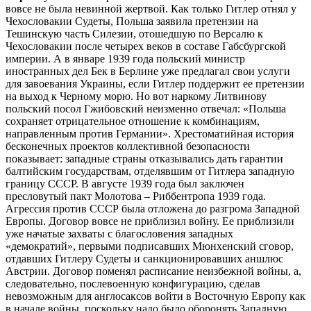
вовсе не была невинной жертвой. Как только Гитлер отнял у
Чехословакии Судеты, Польша заявила претензии на
Тешинскую часть Силезии, отошедшую по Версалю к
Чехословакии после четырех веков в составе Габсбургской
империи. А в январе 1939 года польский министр
иностранных дел Бек в Берлине уже предлагал свои услуги
для завоевания Украины, если Гитлер поддержит ее претензии
на выход к Черному морю. Но вот наркому Литвинову
польский посол Гжибовский неизменно отвечал: «Польша
сохраняет отрицательное отношение к комбинациям,
направленным против Германии». Хрестоматийная история
бесконечных проектов коллективной безопасности
показывает: западные страны отказывались дать гарантии
балтийским государствам, отделявшим от Гитлера западную
границу СССР. В августе 1939 года был заключен
пресловутый пакт Молотова – Риббентропа 1939 года.
Агрессия против СССР была отложена до разгрома Западной
Европы. Договор вовсе не приблизил войну. Ее приблизили
уже начатые захваты с благословения западных
«демократий», первыми подписавших Мюнхенский сговор,
отдавших Гитлеру Судеты и санкционировавших аншлюс
Австрии. Договор поменял расписание неизбежной войны, а,
следовательно, послевоенную конфигурацию, сделав
невозможным для англосаксов войти в Восточную Европу как
в начале войны, поскольку надо было оборонять Западную