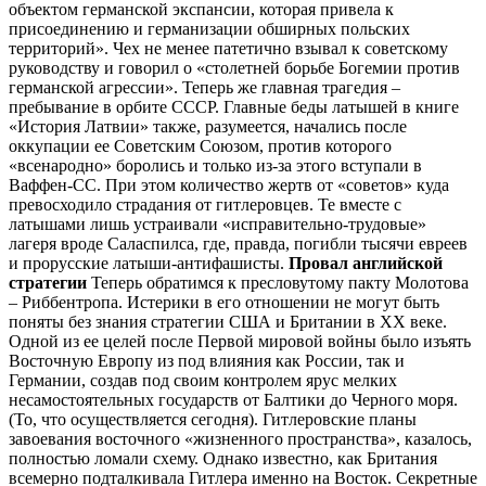
объектом германской экспансии, которая привела к
присоединению и германизации обширных польских
территорий». Чех не менее патетично взывал к советскому
руководству и говорил о «столетней борьбе Богемии против
германской агрессии». Теперь же главная трагедия –
пребывание в орбите СССР. Главные беды латышей в книге
«История Латвии» также, разумеется, начались после
оккупации ее Советским Союзом, против которого
«всенародно» боролись и только из-за этого вступали в
Ваффен-СС. При этом количество жертв от «советов» куда
превосходило страдания от гитлеровцев. Те вместе с
латышами лишь устраивали «исправительно-трудовые»
лагеря вроде Саласпилса, где, правда, погибли тысячи евреев
и прорусские латыши-антифашисты.
Провал английской
стратегии
Теперь обратимся к пресловутому пакту Молотова
– Риббентропа. Истерики в его отношении не могут быть
поняты без знания стратегии США и Британии в ХХ веке.
Одной из ее целей после Первой мировой войны было изъять
Восточную Европу из под влияния как России, так и
Германии, создав под своим контролем ярус мелких
несамостоятельных государств от Балтики до Черного моря.
(То, что осуществляется сегодня). Гитлеровские планы
завоевания восточного «жизненного пространства», казалось,
полностью ломали схему. Однако известно, как Британия
всемерно подталкивала Гитлера именно на Восток. Секретные