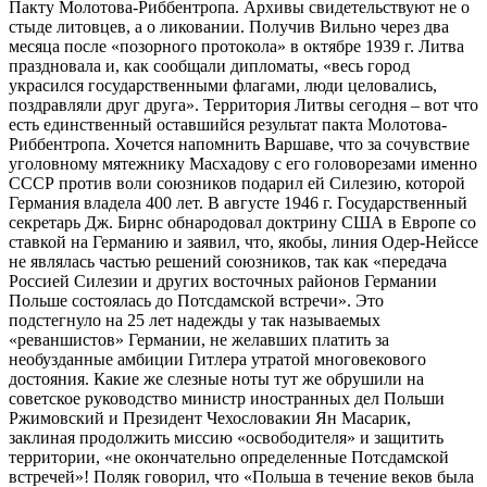
Пакту Молотова-Риббентропа. Архивы свидетельствуют не о
стыде литовцев, а о ликовании. Получив Вильно через два
месяца после «позорного протокола» в октябре 1939 г. Литва
праздновала и, как сообщали дипломаты, «весь город
украсился государственными флагами, люди целовались,
поздравляли друг друга». Территория Литвы сегодня – вот что
есть единственный оставшийся результат пакта Молотова-
Риббентропа. Хочется напомнить Варшаве, что за сочувствие
уголовному мятежнику Масхадову с его головорезами именно
СССР против воли союзников подарил ей Силезию, которой
Германия владела 400 лет. В августе 1946 г. Государственный
секретарь Дж. Бирнс обнародовал доктрину США в Европе со
ставкой на Германию и заявил, что, якобы, линия Одер-Нейссе
не являлась частью решений союзников, так как «передача
Россией Силезии и других восточных районов Германии
Польше состоялась до Потсдамской встречи». Это
подстегнуло на 25 лет надежды у так называемых
«реваншистов» Германии, не желавших платить за
необузданные амбиции Гитлера утратой многовекового
достояния. Какие же слезные ноты тут же обрушили на
советское руководство министр иностранных дел Польши
Ржимовский и Президент Чехословакии Ян Масарик,
заклиная продолжить миссию «освободителя» и защитить
территории, «не окончательно определенные Потсдамской
встречей»! Поляк говорил, что «Польша в течение веков была