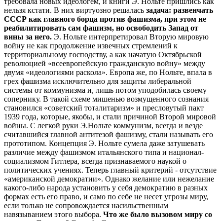
требовала новых идеологем, и книги Э. Нольте пришлись как
нельзя кстати. В них виртуозно решалась
задача: развенчать
СССР как главного борца против фашизма, при этом не
реабилитировать сам фашизм, но освободить Запад от
вины за него.
Э. Нольте интерпретировал Вторую мировую
войну не как продолжение извечных стремлений к
территориальному господству, а как начатую Октябрьской
революцией «всеевропейскую гражданскую войну» между
двумя «идеологиями раскола». Европа же, по Нольте, впала в
грех фашизма исключительно для защиты либеральной
системы от коммунизма и, лишь потом уподобилась своему
сопернику. В такой схеме мишенью возмущенного сознания
становился «советский тоталитаризм» и пресловутый пакт
1939 года, которые, якобы, и стали причиной Второй мировой
войны. С легкой руки Э.Нольте коммунизм, всегда и везде
считавшийся главной антитезой фашизму, стали называть его
прототипом. Концепция Э. Нольте сумела даже затушевать
различие между фашизмом итальянского типа и национал-
социализмом Гитлера, всегда признаваемого наукой о
политических учениях. Теперь главный критерий - отсутствие
«американской демократии». Однако желание или нежелание
какого-либо народа установить у себя демократию в разных
формах есть его право, и само по себе не несет угрозы миру,
если только не сопровождается насильственным
навязыванием этого выбора.
Что же было вызовом миру со