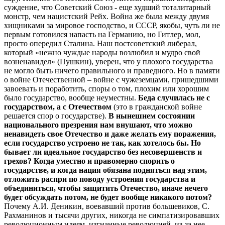
суждение, что Советский Союз - еще худший тоталитарный
монстр, чем нацистский Рейх. Война же была между двумя
хищниками за мировое господство, и СССР, якобы, чуть ли не
первым готовился напасть на Германию, но Гитлер, мол,
просто опередил Сталина. Наш постсоветский либерал,
который «нежно чуждые народы возлюбил и мудро свой
возненавидел» (Пушкин), уверен, что у плохого государства
не могло быть ничего правильного и праведного. Но в памяти
о войне Отечественной – войне с чужеземцами, пришедшими
завоевать и поработить, споры о том, плохим или хорошим
было государство, вообще неуместны.
Беда случилась не с
государством, а с Отечеством
(это в гражданской войне
решается спор о государстве).
В нынешнем состоянии
национального презрения нам внушают, что можно
ненавидеть свое Отечество и даже желать ему поражения,
если государство устроено не так, как хотелось бы. Но
бывает ли идеальное государство без несовершенств и
грехов? Когда уместно и правомерно спорить о
государстве, и когда нация обязана подняться над этим,
отложить распри по поводу устроения государства и
объединиться, чтобы защитить Отечество, иначе нечего
будет обсуждать потом, не будет вообще никакого потом?
Почему А.И. Деникин, воевавший против большевиков, С.
Рахманинов и тысячи других, никогда не симпатизировавших
революционным идеям, изгнанные революцией, из-за нее