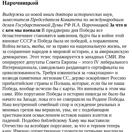
Нарочницкой
Выдержки из новой книги доктора исторических наук,
заместителя Председателя Комитета по международным
делам Государственной Думы РФ Н.А. Нарочницкой
За что и
с кем мы воевали
В преддверии дня Победы все
беззастенчивее становятся заявления, будто бы в войне этой
виноват СССР и Победа была не победой, а поражением.
Война велась, якобы, не за право на национальную жизнь, не
за сохранение народов в мировой истории, а за американскую
демократию. Этот тезис тиражируется в западных СМИ. Им
оперируют депутаты Совета Европы – этого IV либерального
Интернационала, самодовльно раздающего сертификаты на
цивилизованность. Требуя извиниться за «оккупацию» и
возводя памятники легионам СС, дерзко оскорбляют Россию
прибалтийские страны и Польша, которые, если бы не наша
Победа, вообще исчезли бы с карты. Но виноваты в этом мы
сами. Ибо поругание Победы и истории никогда не было бы
начато на Западе, пока его не совершили на Родине Победы.
Наш внутренний семейный спор и осуждение реальных и
мнимых грехов мы вершили, увы, не с подобающим
христианским осмыслением истоков наших взлетов и
падений. Подобно библейскому Хаму мы выставили
Отечество на всеобщее поругание, за что и терпим теперь
кару. Именно отечественные глумители первыми внедрили