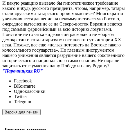
И какую реакцию вызвало бы гипотетическое требование
какого-нибудь русского президента, чтобы, например, татары
стали «русскими татарского происхождения»? Многократно
увеличившееся давление на некоммунистическую Россию,
очередное вытеснение ее на Северо-восток Евразии ведется
под самыми фарисейскими за всю историю лозунгами.
Поистине не схватка «идеологий раскола» и не «борьба
демократии и тоталитаризма» составляют суть истории ХХ
века. Похоже, все еще «нельзя потерпеть на Востоке такого
колоссального государства». Но главным инструментом
нашего унижения является разрушение нашего собственного
исторического и национального самосознания. Не пора ли
защитить от глумления нашу Победу и нашу Родину?
"Нарочницкая.RU"
Facebook
ВКонтакте
Одноклассники
Twitter
Telegram
Версия для печати
Другие книги