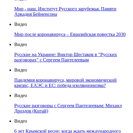
Мир - наш. Институт Русского зарубежья. Памяти
Аркадия Бейненсона
Видео
Мир после коронавируса – Евразийская повестка 2030
Видео
Русские на Украине: Виктор Шестаков в "Русских
разговорах" с Сергеем Пантелеевым
Видео
Пандемия коронавируса, мировой экономический
кризис, ЕАЭС и ЕС: победа изоляционизма?
Видео
Русские разговоры с Сергеем Пантелеевым: Михаил
Дроздов (Китай)
Видео
6 лет Крымской весне: когда ждать международного