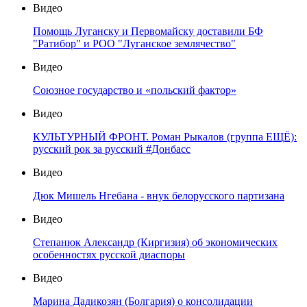
Видео
Помощь Луганску и Первомайску доставили БФ
"Ратибор" и РОО "Луганское землячество"
Видео
Союзное государство и «польский фактор»
Видео
КУЛЬТУРНЫЙ ФРОНТ. Роман Рыкалов (группа ЕЩЁ):
русский рок за русский #Донбасс
Видео
Дюк Мишель Нгебана - внук белорусского партизана
Видео
Степанюк Александр (Киргизия) об экономических
особенностях русской диаспоры
Видео
Марина Дадикозян (Болгария) о консолидации