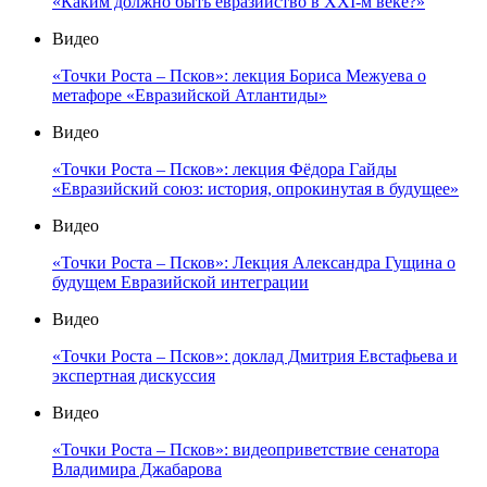
«Каким должно быть евразийство в XXI-м веке?»
Видео
«Точки Роста – Псков»: лекция Бориса Межуева о
метафоре «Евразийской Атлантиды»
Видео
«Точки Роста – Псков»: лекция Фёдора Гайды
«Евразийский союз: история, опрокинутая в будущее»
Видео
«Точки Роста – Псков»: Лекция Александра Гущина о
будущем Евразийской интеграции
Видео
«Точки Роста – Псков»: доклад Дмитрия Евстафьева и
экспертная дискуссия
Видео
«Точки Роста – Псков»: видеоприветствие сенатора
Владимира Джабарова