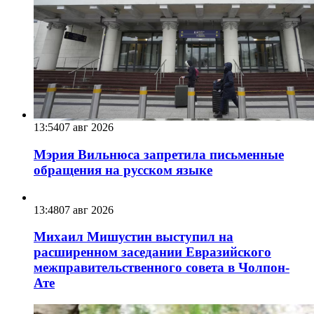
13:54
07 авг 2026
Мэрия Вильнюса запретила письменные
обращения на русском языке
13:48
07 авг 2026
Михаил Мишустин выступил на
расширенном заседании Евразийского
межправительственного совета в Чолпон-
Ате