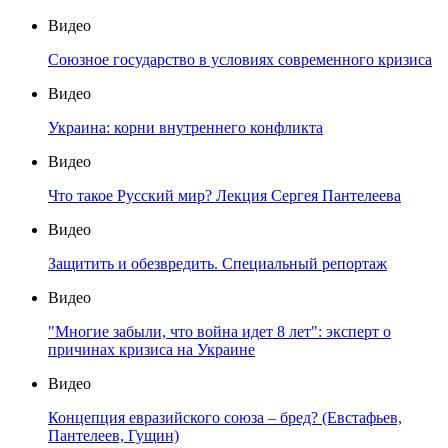
Видео
Союзное государство в условиях современного кризиса
Видео
Украина: корни внутреннего конфликта
Видео
Что такое Русский мир? Лекция Сергея Пантелеева
Видео
Защитить и обезвредить. Специальный репортаж
Видео
"Многие забыли, что война идет 8 лет": эксперт о
причинах кризиса на Украине
Видео
Концепция евразийского союза – бред? (Евстафьев,
Пантелеев, Гущин)