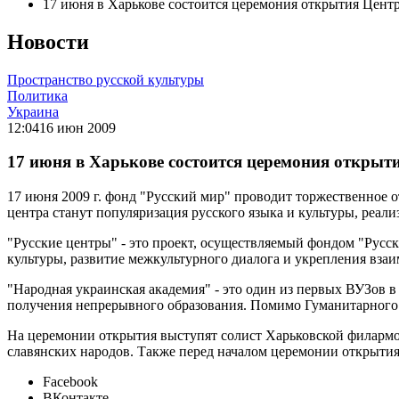
17 июня в Харькове состоится церемония открытия Центр
Новости
Пространство русской культуры
Политика
Украина
12:04
16 июн 2009
17 июня в Харькове состоится церемония открыт
17 июня 2009 г. фонд "Русский мир" проводит торжественное 
центра станут популяризация русского языка и культуры, реал
"Русские центры" - это проект, осуществляемый фондом "Русск
культуры, развитие межкультурного диалога и укрепления вз
"Народная украинская академия" - это один из первых ВУЗов 
получения непрерывного образования. Помимо Гуманитарного у
На церемонии открытия выступят солист Харьковской филармо
славянских народов. Также перед началом церемонии открыти
Facebook
ВКонтакте