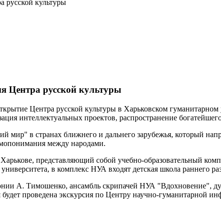
а русской культуры
ия Центра русской культуры
открытие Центра русской культуры в Харьковском гуманитарном 
изация интеллектуальных проектов, распространение богатейшего
ий мир" в странах ближнего и дальнего зарубежья, который нап
аимопонимания между народами.
в Харькове, представляющий собой учебно-образовательный комп
ниверситета, в комплекс НУА входят детская школа раннего ра
нии А. Тимошенко, ансамбль скрипачей НУА "Вдохновение", дух
я будет проведена экскурсия по Центру научно-гуманитарной и