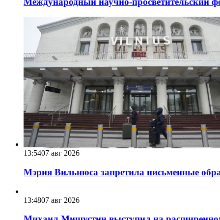
Международный научно-просветительский фо
13:54
07 авг 2026
Мэрия Вильнюса запретила письменные обра
13:48
07 авг 2026
Михаил Мишустин выступил на расширенном 