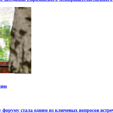
ссию
 форуму стала одним из ключевых вопросов встре