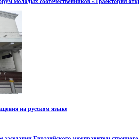
рум молодых соотечественников «Траектория отк
щения на русском языке
заседании Евразийского межправительственного 