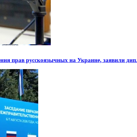
ния прав русскоязычных на Украине, заявили ди