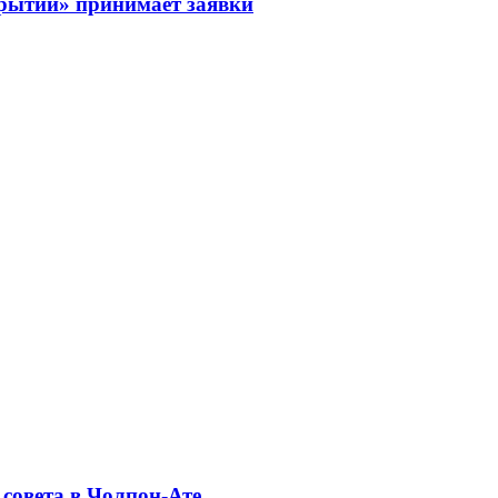
рытий» принимает заявки
совета в Чолпон-Ате