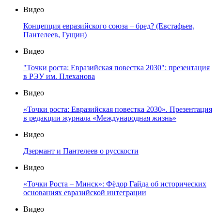
Видео
Концепция евразийского союза – бред? (Евстафьев,
Пантелеев, Гущин)
Видео
"Точки роста: Евразийская повестка 2030": презентация
в РЭУ им. Плеханова
Видео
«Точки роста: Евразийская повестка 2030». Презентация
в редакции журнала «Международная жизнь»
Видео
Дзермант и Пантелеев о русскости
Видео
«Точки Роста – Минск»: Фёдор Гайда об исторических
основаниях евразийской интеграции
Видео