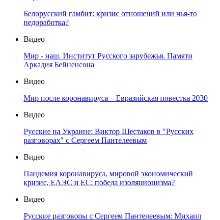
Белорусский гамбит: кризис отношений или чья-то
недоработка?
Видео
Мир - наш. Институт Русского зарубежья. Памяти
Аркадия Бейненсона
Видео
Мир после коронавируса – Евразийская повестка 2030
Видео
Русские на Украине: Виктор Шестаков в "Русских
разговорах" с Сергеем Пантелеевым
Видео
Пандемия коронавируса, мировой экономический
кризис, ЕАЭС и ЕС: победа изоляционизма?
Видео
Русские разговоры с Сергеем Пантелеевым: Михаил