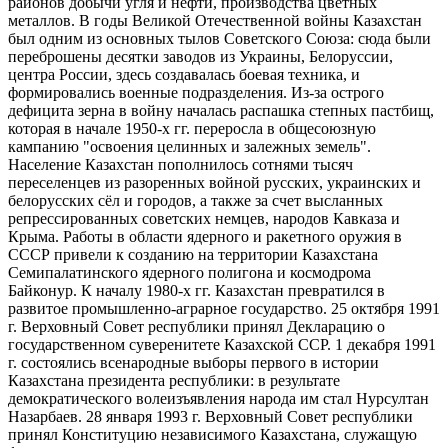
районов добычи угля и нефти, производства цветных
металлов. В годы Великой Отечественной войны Казахстан
был одним из основных тылов Советского Союза: сюда были
переброшены десятки заводов из Украины, Белоруссии,
центра России, здесь создавалась боевая техника, и
формировались военные подразделения. Из-за острого
дефицита зерна в войну началась распашка степных пастбищ,
которая в начале 1950-х гг. переросла в общесоюзную
кампанию "освоения целинных и залежных земель".
Население Казахстан пополнилось сотнями тысяч
переселенцев из разоренных войной русских, украинских и
белорусских сёл и городов, а также за счет высланных
репрессированных советских немцев, народов Кавказа и
Крыма. Работы в области ядерного и ракетного оружия в
СССР привели к созданию на территории Казахстана
Семипалатинского ядерного полигона и космодрома
Байконур. К началу 1980-х гг. Казахстан превратился в
развитое промышленно‑аграрное государство. 25 октября 1991
г. Верховный Совет республики принял Декларацию о
государственном суверенитете Казахской ССР. 1 декабря 1991
г. состоялись всенародные выборы первого в истории
Казахстана президента республики: в результате
демократического волеизъявления народа им стал Нурсултан
Назарбаев. 28 января 1993 г. Верховный Совет республики
принял Конституцию независимого Казахстана, служащую