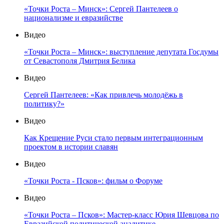
«Точки Роста – Минск»: Сергей Пантелеев о
национализме и евразийстве
Видео
«Точки Роста – Минск»: выступление депутата Госдумы
от Севастополя Дмитрия Белика
Видео
Сергей Пантелеев: «Как привлечь молодёжь в
политику?»
Видео
Как Крещение Руси стало первым интеграционным
проектом в истории славян
Видео
«Точки Роста - Псков»: фильм о Форуме
Видео
«Точки Роста – Псков»: Мастер-класс Юрия Шевцова по
Евразийской политической аналитике