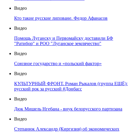
Видео
Кто такие русские липоване. Федор Афанасов
Видео
Помощь Луганску и Первомайску доставили БФ
"Ратибор" и РОО "Луганское землячество"
Видео
Союзное государство и «польский фактор»
Видео
КУЛЬТУРНЫЙ ФРОНТ. Роман Рыкалов (группа ЕЩЁ):
русский рок за русский #Донбасс
Видео
Дюк Мишель Нгебана - внук белорусского партизана
Видео
Степанюк Александр (Киргизия) об экономических