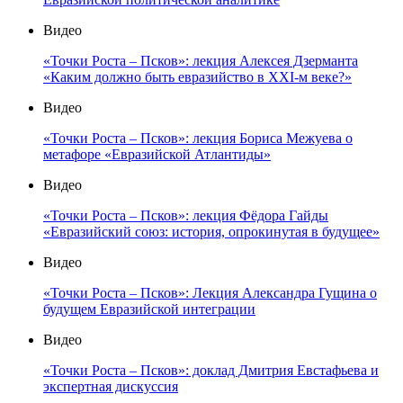
Видео
«Точки Роста – Псков»: лекция Алексея Дзерманта
«Каким должно быть евразийство в XXI-м веке?»
Видео
«Точки Роста – Псков»: лекция Бориса Межуева о
метафоре «Евразийской Атлантиды»
Видео
«Точки Роста – Псков»: лекция Фёдора Гайды
«Евразийский союз: история, опрокинутая в будущее»
Видео
«Точки Роста – Псков»: Лекция Александра Гущина о
будущем Евразийской интеграции
Видео
«Точки Роста – Псков»: доклад Дмитрия Евстафьева и
экспертная дискуссия