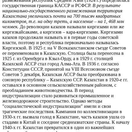
размежевания республик Средней Азии (1924 г.) определилась
государственная граница КАССР и РСФСР.
В результате
национально-государственного размежевания территория
Казахстана увеличилась почти на 700 тысяч квадратных
километров, т.е. на одну треть, а население – на 1, 468 млн
человек.
До революции казахов называли киргизами или же
киргизкайсаками, а киргизов – кара-киргизами. Киргизами
казахов продолжали называть и в первые годы советской
власти, поэтому и республика первоначально называлась
Киргизской. В 1925 г. на V Всеказахстанском съезде Советов
ее переименовали в Казахскую. Столица была перенесена в
1925 г. из Оренбурга в Кзыл-Орду, а в 1929 г. столицей
Казахской АССР стал город Алма-Ата. В 1936 г. согласно
Конституции СССР, принятой на VIII Всесоюзном съезде
Советов 5 декабря, Казахская АССР была преобразована в
союзную республику – Казахскую ССР. Казахстан в 1920-е гг.
оставался в основном сельскохозяйственным районом, с
преобладанием животноводчества. В период
индустриализации стало развиваться промышленное и
железнодорожное строительство. Однако методы
"социалистической индустриализации" имели и свои
трагические последствия. Кампания по коллективизации в
1930-х гг. вызвала голод в Казахстане, часть казахов ушла со
стадами в Китай и соседние среднеазиатские страны. К началу
1940-х гг. Казахстан превратился в один из важнейших