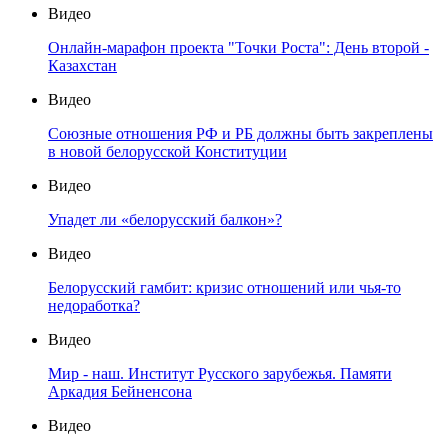
Видео
Онлайн-марафон проекта "Точки Роста": День второй -
Казахстан
Видео
Союзные отношения РФ и РБ должны быть закреплены
в новой белорусской Конституции
Видео
Упадет ли «белорусский балкон»?
Видео
Белорусский гамбит: кризис отношений или чья-то
недоработка?
Видео
Мир - наш. Институт Русского зарубежья. Памяти
Аркадия Бейненсона
Видео