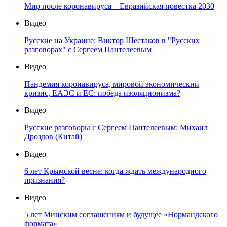
Мир после коронавируса – Евразийская повестка 2030
Видео
Русские на Украине: Виктор Шестаков в "Русских
разговорах" с Сергеем Пантелеевым
Видео
Пандемия коронавируса, мировой экономический
кризис, ЕАЭС и ЕС: победа изоляционизма?
Видео
Русские разговоры с Сергеем Пантелеевым: Михаил
Дроздов (Китай)
Видео
6 лет Крымской весне: когда ждать международного
признания?
Видео
5 лет Минским соглашениям и будущее «Нормандского
формата»