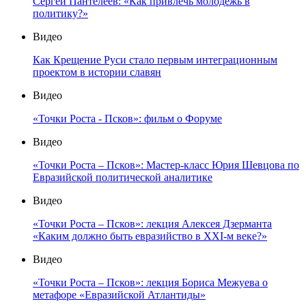
Сергей Пантелеев: «Как привлечь молодёжь в
политику?»
Видео
Как Крещение Руси стало первым интеграционным
проектом в истории славян
Видео
«Точки Роста - Псков»: фильм о Форуме
Видео
«Точки Роста – Псков»: Мастер-класс Юрия Шевцова по
Евразийской политической аналитике
Видео
«Точки Роста – Псков»: лекция Алексея Дзерманта
«Каким должно быть евразийство в XXI-м веке?»
Видео
«Точки Роста – Псков»: лекция Бориса Межуева о
метафоре «Евразийской Атлантиды»