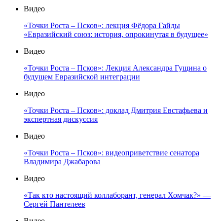
Видео
«Точки Роста – Псков»: лекция Фёдора Гайды
«Евразийский союз: история, опрокинутая в будущее»
Видео
«Точки Роста – Псков»: Лекция Александра Гущина о
будущем Евразийской интеграции
Видео
«Точки Роста – Псков»: доклад Дмитрия Евстафьева и
экспертная дискуссия
Видео
«Точки Роста – Псков»: видеоприветствие сенатора
Владимира Джабарова
Видео
«Так кто настоящий коллаборант, генерал Хомчак?» —
Сергей Пантелеев
Видео