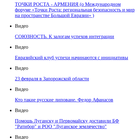
ТОЧКИ РОСТА - АРМЕНИЯ (о Международном
форуме «Точки Роста: региональная безопасность и мир
на пространстве Большой Евразии» )
Видео
СОЮЗНОСТЬ. К залогам успехов интеграции
Видео
Евразийский клуб успехи начинаются с инициативы
Видео
23 февраля в Запорожской области
Видео
Кто такие русские липоване. Федор Афанасов
Видео
Помощь Луганску и Первомайску доставили БФ
"Ратибор" и РОО "Луганское землячество"
Видео