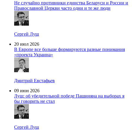
Не случайно противники единства Беларуси и России и
Православной Церкви часто одни и те же люди
Сергей Лущ
20 июл 2026
В Европе все больше формируются разные понимания
«проекта Украина»
Дмитрий Евстафьев
09 июн 2026
Лущ: об убедительной победе Пашиняна на выборах я
бы говорить не стал
Сергей Лущ