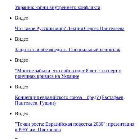
Украина: корни внутреннего конфликта
Видео
Что такое Русский мир? Лекция Сергея Пантелеева
Видео
Защитить и обезвредить. Специальный репортаж
Видео
"Многие забыли, что война идет 8 лет": эксперт о
причинах кризиса на Украине
Видео
Концепция евразийского союза – бред? (Евстафьев,
Пантелеев, Гущин)
Видео
"Точки роста: Евразийская повестка 2030": презентация
в РЭУ им. Плеханова