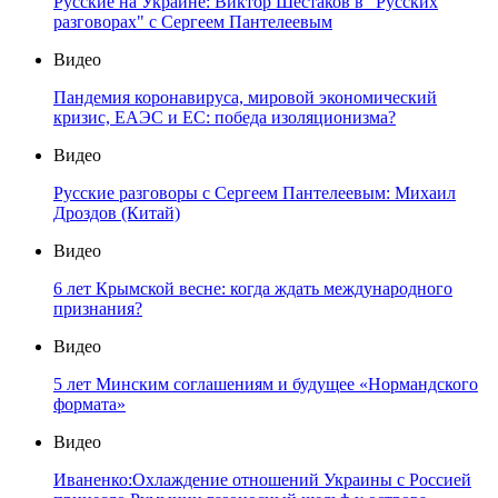
Русские на Украине: Виктор Шестаков в "Русских
разговорах" с Сергеем Пантелеевым
Видео
Пандемия коронавируса, мировой экономический
кризис, ЕАЭС и ЕС: победа изоляционизма?
Видео
Русские разговоры с Сергеем Пантелеевым: Михаил
Дроздов (Китай)
Видео
6 лет Крымской весне: когда ждать международного
признания?
Видео
5 лет Минским соглашениям и будущее «Нормандского
формата»
Видео
Иваненко:Охлаждение отношений Украины с Россией