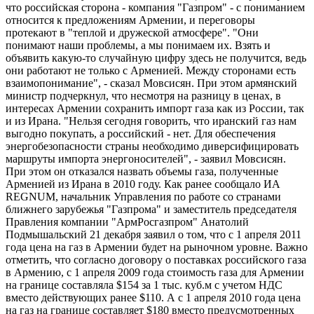
что российская сторона - компания "Газпром" - с пониманием
относится к предложениям Армении, и переговоры
протекают в "теплой и дружеской атмосфере". "Они
понимают наши проблемы, а мы понимаем их. Взять и
объявить какую-то случайную цифру здесь не получится, ведь
они работают не только с Арменией. Между сторонами есть
взаимопонимание", - сказал Мовсисян. При этом армянский
министр подчеркнул, что несмотря на разницу в ценах, в
интересах Армении сохранить импорт газа как из России, так
и из Ирана. "Нельзя сегодня говорить, что иранский газ нам
выгодно покупать, а российский - нет. Для обеспечения
энергобезопасности страны необходимо диверсифицировать
маршруты импорта энергоносителей", - заявил Мовсисян.
При этом он отказался назвать объемы газа, полученные
Арменией из Ирана в 2010 году. Как ранее сообщало ИА
REGNUM, начальник Управления по работе со странами
ближнего зарубежья "Газпрома" и заместитель председателя
Правления компании "АрмРосгазпром" Анатолий
Подмышальский 21 декабря заявил о том, что с 1 апреля 2011
года цена на газ в Армении будет на рыночном уровне. Важно
отметить, что согласно договору о поставках российского газа
в Армению, с 1 апреля 2009 года стоимость газа для Армении
на границе составляла $154 за 1 тыс. куб.м с учетом НДС
вместо действующих ранее $110. А с 1 апреля 2010 года цена
на газ на границе составляет $180 вместо предусмотренных