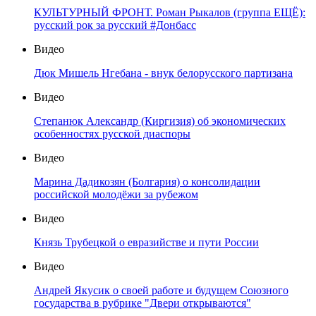
КУЛЬТУРНЫЙ ФРОНТ. Роман Рыкалов (группа ЕЩЁ):
русский рок за русский #Донбасс
Видео
Дюк Мишель Нгебана - внук белорусского партизана
Видео
Степанюк Александр (Киргизия) об экономических
особенностях русской диаспоры
Видео
Марина Дадикозян (Болгария) о консолидации
российской молодёжи за рубежом
Видео
Князь Трубецкой о евразийстве и пути России
Видео
Андрей Якусик о своей работе и будущем Союзного
государства в рубрике "Двери открываются"