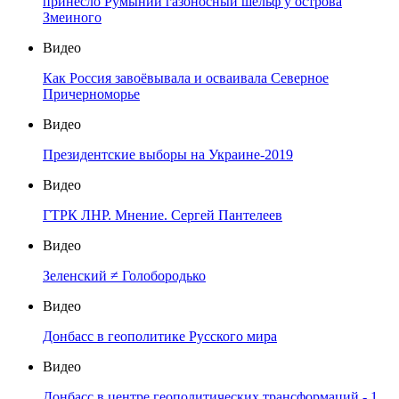
принесло Румынии газоносный шельф у острова
Змеиного
Видео
Как Россия завоёвывала и осваивала Северное
Причерноморье
Видео
Президентские выборы на Украине-2019
Видео
ГТРК ЛНР. Мнение. Сергей Пантелеев
Видео
Зеленский ≠ Голобородько
Видео
Донбасс в геополитике Русского мира
Видео
Донбасс в центре геополитических трансформаций - 1