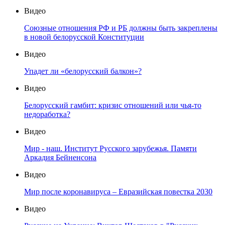
Видео
Союзные отношения РФ и РБ должны быть закреплены
в новой белорусской Конституции
Видео
Упадет ли «белорусский балкон»?
Видео
Белорусский гамбит: кризис отношений или чья-то
недоработка?
Видео
Мир - наш. Институт Русского зарубежья. Памяти
Аркадия Бейненсона
Видео
Мир после коронавируса – Евразийская повестка 2030
Видео