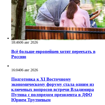
18:46
06 авг 2026
Всё больше европейцев хотят переехать в
Россию
16:04
06 авг 2026
Подготовка к XI Восточному
экономическому форуму стала одним из
ключевых вопросов встречи Владимира
Путина с полпредом президента в ДФО
Юрием Трутневым