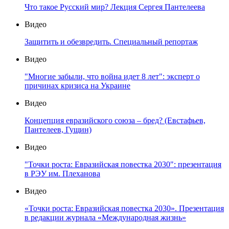
Что такое Русский мир? Лекция Сергея Пантелеева
Видео
Защитить и обезвредить. Специальный репортаж
Видео
"Многие забыли, что война идет 8 лет": эксперт о
причинах кризиса на Украине
Видео
Концепция евразийского союза – бред? (Евстафьев,
Пантелеев, Гущин)
Видео
"Точки роста: Евразийская повестка 2030": презентация
в РЭУ им. Плеханова
Видео
«Точки роста: Евразийская повестка 2030». Презентация
в редакции журнала «Международная жизнь»