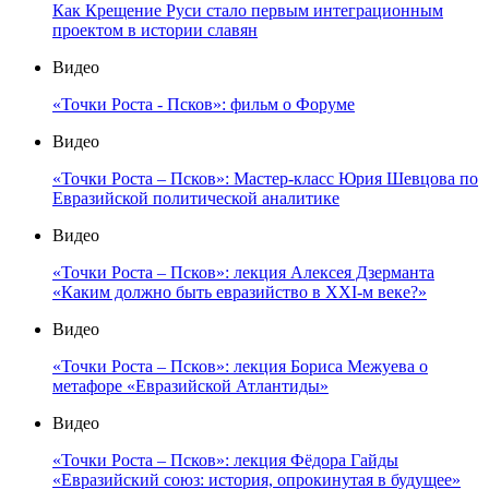
Как Крещение Руси стало первым интеграционным
проектом в истории славян
Видео
«Точки Роста - Псков»: фильм о Форуме
Видео
«Точки Роста – Псков»: Мастер-класс Юрия Шевцова по
Евразийской политической аналитике
Видео
«Точки Роста – Псков»: лекция Алексея Дзерманта
«Каким должно быть евразийство в XXI-м веке?»
Видео
«Точки Роста – Псков»: лекция Бориса Межуева о
метафоре «Евразийской Атлантиды»
Видео
«Точки Роста – Псков»: лекция Фёдора Гайды
«Евразийский союз: история, опрокинутая в будущее»