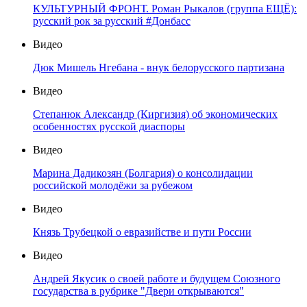
КУЛЬТУРНЫЙ ФРОНТ. Роман Рыкалов (группа ЕЩЁ):
русский рок за русский #Донбасс
Видео
Дюк Мишель Нгебана - внук белорусского партизана
Видео
Степанюк Александр (Киргизия) об экономических
особенностях русской диаспоры
Видео
Марина Дадикозян (Болгария) о консолидации
российской молодёжи за рубежом
Видео
Князь Трубецкой о евразийстве и пути России
Видео
Андрей Якусик о своей работе и будущем Союзного
государства в рубрике "Двери открываются"