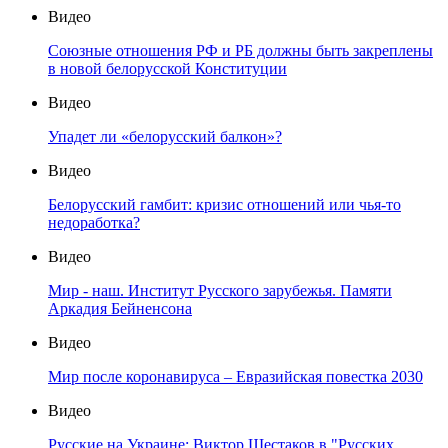
Видео
Союзные отношения РФ и РБ должны быть закреплены
в новой белорусской Конституции
Видео
Упадет ли «белорусский балкон»?
Видео
Белорусский гамбит: кризис отношений или чья-то
недоработка?
Видео
Мир - наш. Институт Русского зарубежья. Памяти
Аркадия Бейненсона
Видео
Мир после коронавируса – Евразийская повестка 2030
Видео
Русские на Украине: Виктор Шестаков в "Русских