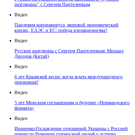
разговорах" с Сергеем Пантелеевым
Видео
Пандемия коронавируса, мировой экономический
кризис, ЕАЭС и ЕС: победа изоляционизма?
Видео
Русские разговоры с Сергеем Пантелеевым: Михаил
Дроздов (Китай)
Видео
6 лет Крымской весне: когда ждать международного
признания?
Видео
5 лет Минским соглашениям и будущее «Нормандского
формата»
Видео
Иваненко:Охлаждение отношений Украины с Россией
принесло Румынии газоносный шельф у острова