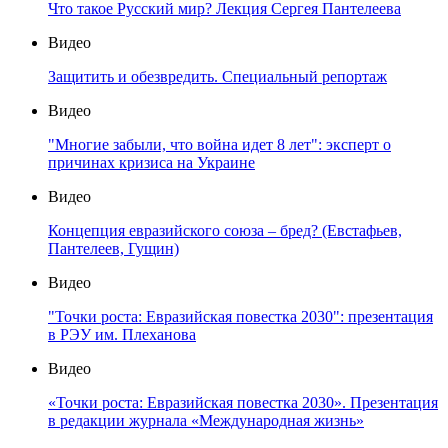
Что такое Русский мир? Лекция Сергея Пантелеева
Видео
Защитить и обезвредить. Специальный репортаж
Видео
"Многие забыли, что война идет 8 лет": эксперт о
причинах кризиса на Украине
Видео
Концепция евразийского союза – бред? (Евстафьев,
Пантелеев, Гущин)
Видео
"Точки роста: Евразийская повестка 2030": презентация
в РЭУ им. Плеханова
Видео
«Точки роста: Евразийская повестка 2030». Презентация
в редакции журнала «Международная жизнь»