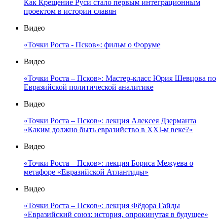
Как Крещение Руси стало первым интеграционным
проектом в истории славян
Видео
«Точки Роста - Псков»: фильм о Форуме
Видео
«Точки Роста – Псков»: Мастер-класс Юрия Шевцова по
Евразийской политической аналитике
Видео
«Точки Роста – Псков»: лекция Алексея Дзерманта
«Каким должно быть евразийство в XXI-м веке?»
Видео
«Точки Роста – Псков»: лекция Бориса Межуева о
метафоре «Евразийской Атлантиды»
Видео
«Точки Роста – Псков»: лекция Фёдора Гайды
«Евразийский союз: история, опрокинутая в будущее»