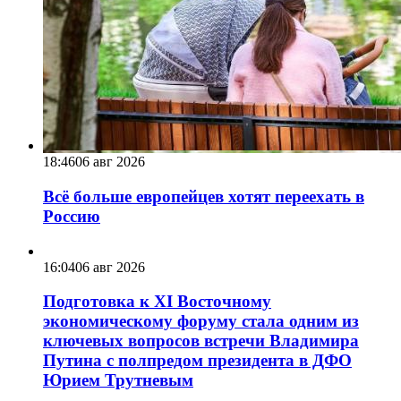
18:46
06 авг 2026
Всё больше европейцев хотят переехать в
Россию
16:04
06 авг 2026
Подготовка к XI Восточному
экономическому форуму стала одним из
ключевых вопросов встречи Владимира
Путина с полпредом президента в ДФО
Юрием Трутневым