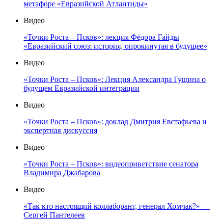
метафоре «Евразийской Атлантиды»
Видео
«Точки Роста – Псков»: лекция Фёдора Гайды
«Евразийский союз: история, опрокинутая в будущее»
Видео
«Точки Роста – Псков»: Лекция Александра Гущина о
будущем Евразийской интеграции
Видео
«Точки Роста – Псков»: доклад Дмитрия Евстафьева и
экспертная дискуссия
Видео
«Точки Роста – Псков»: видеоприветствие сенатора
Владимира Джабарова
Видео
«Так кто настоящий коллаборант, генерал Хомчак?» —
Сергей Пантелеев