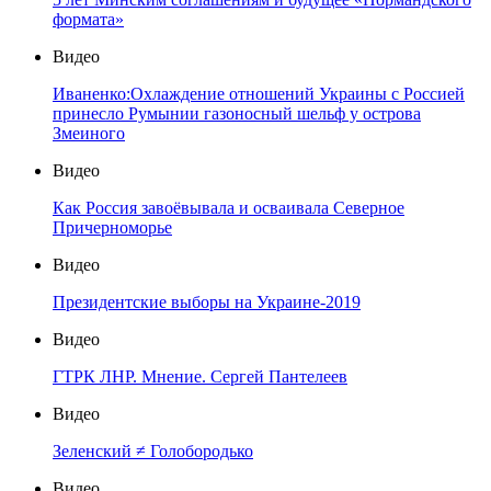
формата»
Видео
Иваненко:Охлаждение отношений Украины с Россией
принесло Румынии газоносный шельф у острова
Змеиного
Видео
Как Россия завоёвывала и осваивала Северное
Причерноморье
Видео
Президентские выборы на Украине-2019
Видео
ГТРК ЛНР. Мнение. Сергей Пантелеев
Видео
Зеленский ≠ Голобородько
Видео