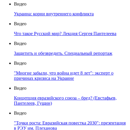
Видео
Украина: корни внутреннего конфликта
Видео
Что такое Русский мир? Лекция Сергея Пантелеева
Видео
Защитить и обезвредить. Специальный репортаж
Видео
"Многие забыли, что война идет 8 лет": эксперт о
причинах кризиса на Украине
Видео
Концепция евразийского союза – бред? (Евстафьев,
Пантелеев, Гущин)
Видео
"Точки роста: Евразийская повестка 2030": презентация
в РЭУ им. Плеханова