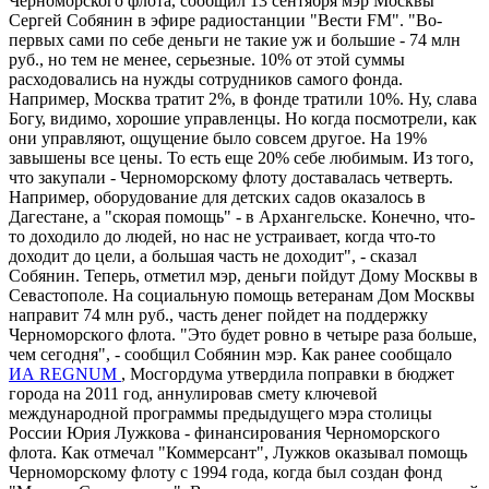
Черноморского флота, сообщил 13 сентября мэр Москвы
Сергей Собянин в эфире радиостанции "Вести FM". "Во-
первых сами по себе деньги не такие уж и большие - 74 млн
руб., но тем не менее, серьезные. 10% от этой суммы
расходовались на нужды сотрудников самого фонда.
Например, Москва тратит 2%, в фонде тратили 10%. Ну, слава
Богу, видимо, хорошие управленцы. Но когда посмотрели, как
они управляют, ощущение было совсем другое. На 19%
завышены все цены. То есть еще 20% себе любимым. Из того,
что закупали - Черноморскому флоту доставалась четверть.
Например, оборудование для детских садов оказалось в
Дагестане, а "скорая помощь" - в Архангельске. Конечно, что-
то доходило до людей, но нас не устраивает, когда что-то
доходит до цели, а большая часть не доходит", - сказал
Собянин. Теперь, отметил мэр, деньги пойдут Дому Москвы в
Севастополе. На социальную помощь ветеранам Дом Москвы
направит 74 млн руб., часть денег пойдет на поддержку
Черноморского флота. "Это будет ровно в четыре раза больше,
чем сегодня", - сообщил Собянин мэр. Как ранее сообщало
ИА REGNUM
, Мосгордума утвердила поправки в бюджет
города на 2011 год, аннулировав смету ключевой
международной программы предыдущего мэра столицы
России Юрия Лужкова - финансирования Черноморского
флота. Как отмечал "Коммерсант", Лужков оказывал помощь
Черноморскому флоту с 1994 года, когда был создан фонд