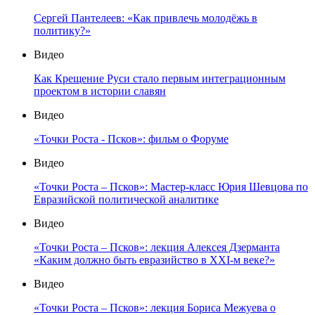
Сергей Пантелеев: «Как привлечь молодёжь в
политику?»
Видео
Как Крещение Руси стало первым интеграционным
проектом в истории славян
Видео
«Точки Роста - Псков»: фильм о Форуме
Видео
«Точки Роста – Псков»: Мастер-класс Юрия Шевцова по
Евразийской политической аналитике
Видео
«Точки Роста – Псков»: лекция Алексея Дзерманта
«Каким должно быть евразийство в XXI-м веке?»
Видео
«Точки Роста – Псков»: лекция Бориса Межуева о