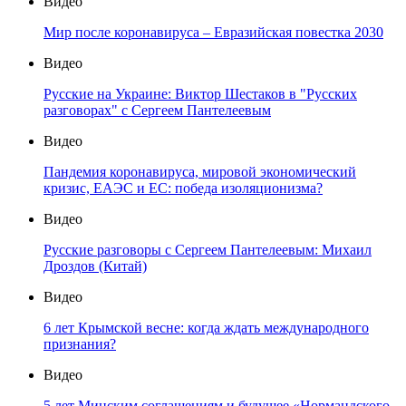
Видео
Мир после коронавируса – Евразийская повестка 2030
Видео
Русские на Украине: Виктор Шестаков в "Русских
разговорах" с Сергеем Пантелеевым
Видео
Пандемия коронавируса, мировой экономический
кризис, ЕАЭС и ЕС: победа изоляционизма?
Видео
Русские разговоры с Сергеем Пантелеевым: Михаил
Дроздов (Китай)
Видео
6 лет Крымской весне: когда ждать международного
признания?
Видео
5 лет Минским соглашениям и будущее «Нормандского