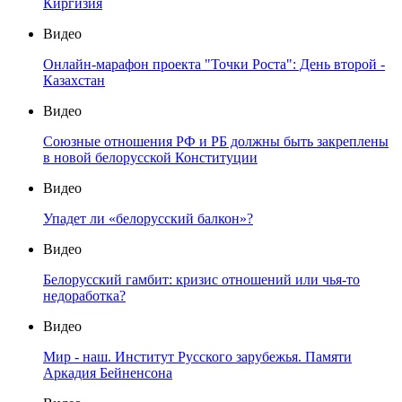
Киргизия
Видео
Онлайн-марафон проекта "Точки Роста": День второй -
Казахстан
Видео
Союзные отношения РФ и РБ должны быть закреплены
в новой белорусской Конституции
Видео
Упадет ли «белорусский балкон»?
Видео
Белорусский гамбит: кризис отношений или чья-то
недоработка?
Видео
Мир - наш. Институт Русского зарубежья. Памяти
Аркадия Бейненсона