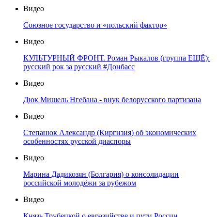
Видео
Союзное государство и «польский фактор»
Видео
КУЛЬТУРНЫЙ ФРОНТ. Роман Рыкалов (группа ЕЩЁ):
русский рок за русский #Донбасс
Видео
Дюк Мишель Нгебана - внук белорусского партизана
Видео
Степанюк Александр (Киргизия) об экономических
особенностях русской диаспоры
Видео
Марина Дадикозян (Болгария) о консолидации
российской молодёжи за рубежом
Видео
Князь Трубецкой о евразийстве и пути России