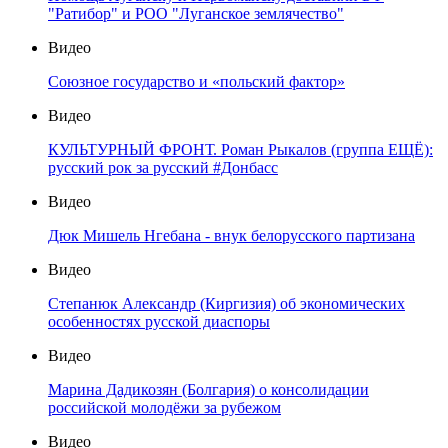
"Ратибор" и РОО "Луганское землячество"
Видео
Союзное государство и «польский фактор»
Видео
КУЛЬТУРНЫЙ ФРОНТ. Роман Рыкалов (группа ЕЩЁ):
русский рок за русский #Донбасс
Видео
Дюк Мишель Нгебана - внук белорусского партизана
Видео
Степанюк Александр (Киргизия) об экономических
особенностях русской диаспоры
Видео
Марина Дадикозян (Болгария) о консолидации
российской молодёжи за рубежом
Видео