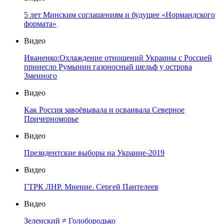
5 лет Минским соглашениям и будущее «Нормандского
формата»
Видео
Иваненко:Охлаждение отношений Украины с Россией
принесло Румынии газоносный шельф у острова
Змеиного
Видео
Как Россия завоёвывала и осваивала Северное
Причерноморье
Видео
Президентские выборы на Украине-2019
Видео
ГТРК ЛНР. Мнение. Сергей Пантелеев
Видео
Зеленский ≠ Голобородько