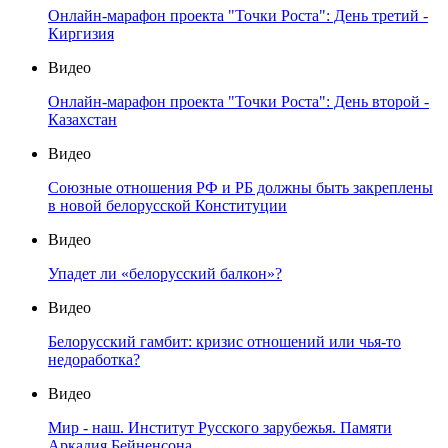
Онлайн-марафон проекта "Точки Роста": День третий -
Киргизия
Видео
Онлайн-марафон проекта "Точки Роста": День второй -
Казахстан
Видео
Союзные отношения РФ и РБ должны быть закреплены
в новой белорусской Конституции
Видео
Упадет ли «белорусский балкон»?
Видео
Белорусский гамбит: кризис отношений или чья-то
недоработка?
Видео
Мир - наш. Институт Русского зарубежья. Памяти
Аркадия Бейненсона