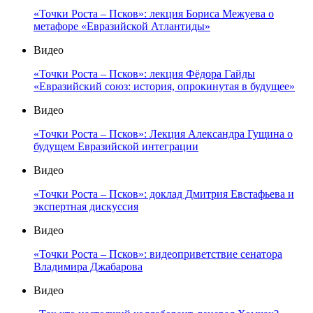
«Точки Роста – Псков»: лекция Бориса Межуева о
метафоре «Евразийской Атлантиды»
Видео
«Точки Роста – Псков»: лекция Фёдора Гайды
«Евразийский союз: история, опрокинутая в будущее»
Видео
«Точки Роста – Псков»: Лекция Александра Гущина о
будущем Евразийской интеграции
Видео
«Точки Роста – Псков»: доклад Дмитрия Евстафьева и
экспертная дискуссия
Видео
«Точки Роста – Псков»: видеоприветствие сенатора
Владимира Джабарова
Видео