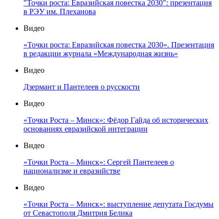
"Точки роста: Евразийская повестка 2030": презентация
в РЭУ им. Плеханова
Видео
«Точки роста: Евразийская повестка 2030». Презентация
в редакции журнала «Международная жизнь»
Видео
Дзермант и Пантелеев о русскости
Видео
«Точки Роста – Минск»: Фёдор Гайда об исторических
основаниях евразийской интеграции
Видео
«Точки Роста – Минск»: Сергей Пантелеев о
национализме и евразийстве
Видео
«Точки Роста – Минск»: выступление депутата Госдумы
от Севастополя Дмитрия Белика