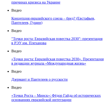
причинах кризиса на Украине
Видео
Концепция евразийского союза – бред? (Евстафьев,
Пантелеев, Гущин)
Видео
"Точки роста: Евразийская повестка 2030": презентация
в РЭУ им. Плеханова
Видео
«Точки роста: Евразийская повестка 2030». Презентация
в редакции журнала «Международная жизнь»
Видео
Дзермант и Пантелеев о русскости
Видео
«Точки Роста – Минск»: Фёдор Гайда об исторических
основаниях евразийской интеграции