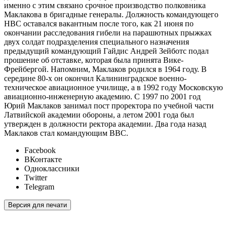
именно с этим связано срочное производство полковника
Маклакова в бригадные генералы. Должность командующего
НВС оставался вакантным после того, как 21 июня по
окончании расследования гибели на парашютных прыжках
двух солдат подразделения специального назначения
предыдущий командующий Гайдис Андрей Зейботс подал
прошение об отставке, которая была принята Вике-
Фрейбергой. Напомним, Маклаков родился в 1964 году. В
середине 80-х он окончил Калининградское военно-
техническое авиационное училище, а в 1992 году Московскую
авиационно-инженерную академию. С 1997 по 2001 год
Юрий Маклаков занимал пост проректора по учебной части
Латвийской академии обороны, а летом 2001 года был
утвержден в должности ректора академии. Два года назад
Маклаков стал командующим ВВС.
Facebook
ВКонтакте
Одноклассники
Twitter
Telegram
Версия для печати