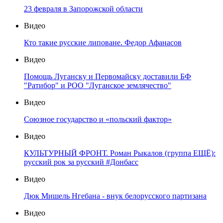
23 февраля в Запорожской области
Видео
Кто такие русские липоване. Федор Афанасов
Видео
Помощь Луганску и Первомайску доставили БФ
"Ратибор" и РОО "Луганское землячество"
Видео
Союзное государство и «польский фактор»
Видео
КУЛЬТУРНЫЙ ФРОНТ. Роман Рыкалов (группа ЕЩЁ):
русский рок за русский #Донбасс
Видео
Дюк Мишель Нгебана - внук белорусского партизана
Видео