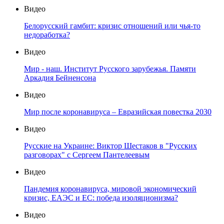
Видео
Белорусский гамбит: кризис отношений или чья-то
недоработка?
Видео
Мир - наш. Институт Русского зарубежья. Памяти
Аркадия Бейненсона
Видео
Мир после коронавируса – Евразийская повестка 2030
Видео
Русские на Украине: Виктор Шестаков в "Русских
разговорах" с Сергеем Пантелеевым
Видео
Пандемия коронавируса, мировой экономический
кризис, ЕАЭС и ЕС: победа изоляционизма?
Видео