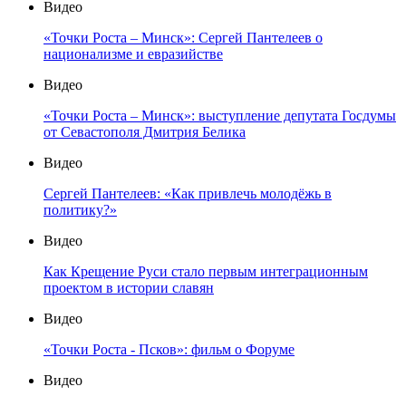
Видео
«Точки Роста – Минск»: Сергей Пантелеев о
национализме и евразийстве
Видео
«Точки Роста – Минск»: выступление депутата Госдумы
от Севастополя Дмитрия Белика
Видео
Сергей Пантелеев: «Как привлечь молодёжь в
политику?»
Видео
Как Крещение Руси стало первым интеграционным
проектом в истории славян
Видео
«Точки Роста - Псков»: фильм о Форуме
Видео