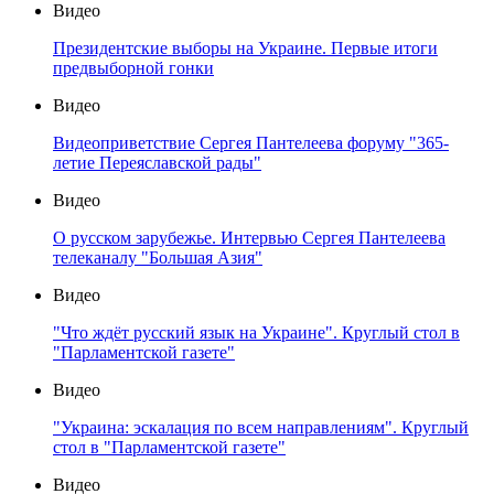
Видео
Президентские выборы на Украине. Первые итоги
предвыборной гонки
Видео
Видеоприветствие Сергея Пантелеева форуму "365-
летие Переяславской рады"
Видео
О русском зарубежье. Интервью Сергея Пантелеева
телеканалу "Большая Азия"
Видео
"Что ждёт русский язык на Украине". Круглый стол в
"Парламентской газете"
Видео
"Украина: эскалация по всем направлениям". Круглый
стол в "Парламентской газете"
Видео