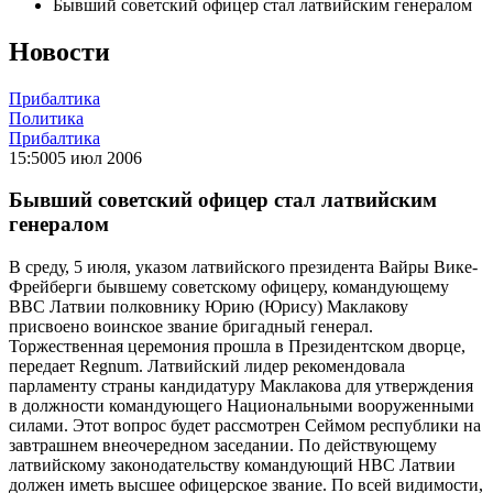
Бывший советский офицер стал латвийским генералом
Новости
Прибалтика
Политика
Прибалтика
15:50
05 июл 2006
Бывший советский офицер стал латвийским
генералом
В среду, 5 июля, указом латвийского президента Вайры Вике-
Фрейберги бывшему советскому офицеру, командующему
ВВС Латвии полковнику Юрию (Юрису) Маклакову
присвоено воинское звание бригадный генерал.
Торжественная церемония прошла в Президентском дворце,
передает Regnum. Латвийский лидер рекомендовала
парламенту страны кандидатуру Маклакова для утверждения
в должности командующего Национальными вооруженными
силами. Этот вопрос будет рассмотрен Сеймом республики на
завтрашнем внеочередном заседании. По действующему
латвийскому законодательству командующий НВС Латвии
должен иметь высшее офицерское звание. По всей видимости,