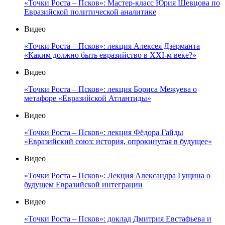
«Точки Роста – Псков»: Мастер-класс Юрия Шевцова по
Евразийской политической аналитике
Видео
«Точки Роста – Псков»: лекция Алексея Дзерманта
«Каким должно быть евразийство в XXI-м веке?»
Видео
«Точки Роста – Псков»: лекция Бориса Межуева о
метафоре «Евразийской Атлантиды»
Видео
«Точки Роста – Псков»: лекция Фёдора Гайды
«Евразийский союз: история, опрокинутая в будущее»
Видео
«Точки Роста – Псков»: Лекция Александра Гущина о
будущем Евразийской интеграции
Видео
«Точки Роста – Псков»: доклад Дмитрия Евстафьева и