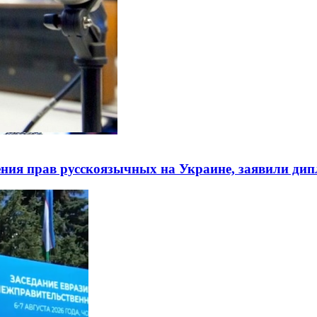
ния прав русскоязычных на Украине, заявили ди