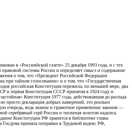
ован в «Россиийской газете» 25 декабря 1993 года, и с тех
й правовой системы России и определяет смысл и содержание
ожения о том, что «Президент Российской Федерации
ва при тайном голосовании» и о том, что «Государственная
 годов российская Конституция пережила, по меньшей мере, два
ФСР и первая Конституция СССР принятая в 1924 году и
«застойная» Конституция 1977 года, действовавшая до распада
не просто декларация добрых намерений, это реально
ую очередь, ведь знание и грамотное применение законов —
ной серебряный герб России и тисненая золотом надпись
здание Конституции РФ хранится в библиотеке главы
да Госдума приняла поправки в Трудовой кодекс РФ,