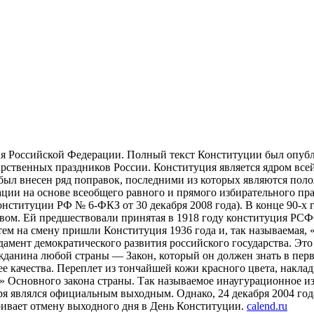
я Российской Федерации. Полный текст Конституции был опублик
рственных праздников России. Конституция является ядром все
был внесен ряд поправок, последними из которых являются пол
ции на основе всеобщего равного и прямого избирательного пра
Конституции РФ № 6-ФКЗ от 30 декабря 2008 года). В конце 90-х
твом. Ей предшествовали принятая в 1918 году конституция РС
тем на смену пришли Конституция 1936 года и, так называемая, 
ент демократического развития российского государства. Это 
данина любой страны — Закон, который он должен знать в перв
качества. Переплет из тончайшей кожи красного цвета, наклад
» Основного закона страны. Так называемое инаугурационное и
бря являлся официальным выходным. Однако, 24 декабря 2004 го
ивает отмену выходного дня в День Конституции.
calend.ru