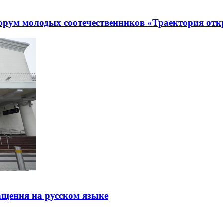
рум молодых соотечественников «Траектория отк
щения на русском языке