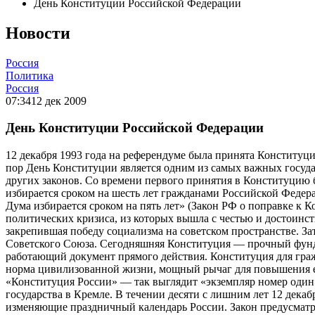
День Конституции Российской Федерации
Новости
Россия
Политика
Россия
07:34
12 дек 2009
День Конституции Российской Федерации
12 декабря 1993 года на референдуме была принята Конституци
пор День Конституции является одним из самых важных госуда
других законов. Со времени первого принятия в Конституцию 
избирается сроком на шесть лет гражданами Российской Федера
Дума избирается сроком на пять лет» (Закон РФ о поправке к 
политических кризиса, из которых вышла с честью и достоинс
закрепившая победу социализма на советском пространстве. За
Советского Союза. Сегодняшняя Конституция — прочный фундам
работающий документ прямого действия. Конституция для граж
норма цивилизованной жизни, мощный рычаг для повышения ее 
«Конституция России» — так выглядит «экземпляр номер один
государства в Кремле. В течении десяти с лишним лет 12 дека
изменяющие праздничный календарь России. Закон предусматр