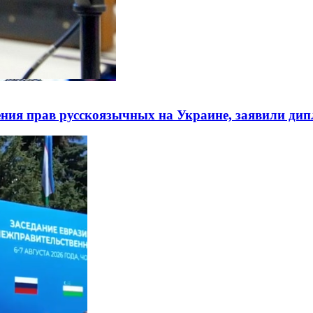
ния прав русскоязычных на Украине, заявили ди