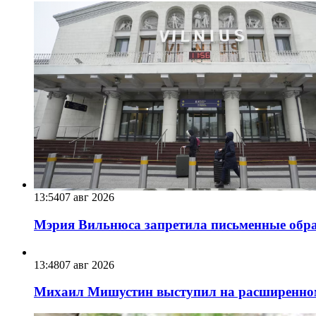
13:54
07 авг 2026
Мэрия Вильнюса запретила письменные обра
13:48
07 авг 2026
Михаил Мишустин выступил на расширенном 