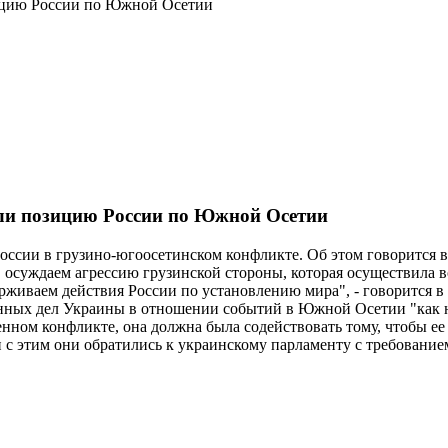
зицию России по Южной Осетии
али позицию России по Южной Осетии
ссии в грузино-югоосетинском конфликте. Об этом говорится в
а, осуждаем агрессию грузинской стороны, которая осуществила
рживаем действия России по установлению мира", - говорится в
ранных дел Украины в отношении событий в Южной Осетии "как
енном конфликте, она должна была содействовать тому, чтобы ее
и с этим они обратились к украинскому парламенту с требовани