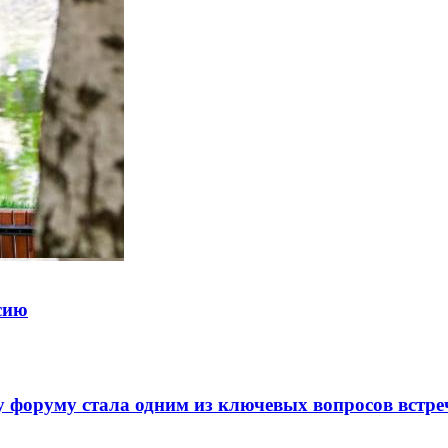
ссию
 форуму стала одним из ключевых вопросов встре