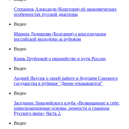
Степанюк Александр (Киргизия) об экономических
особенностях русской диаспоры
Видео
Марина Дадикозян (Болгария) о консолидации
российской молодёжи за рубежом
Видео
Князь Трубецкой о евразийстве и пути России
Видео
Андрей Якусик о своей работе и будущем Союзного
государства в рубрике "Двери открываются"
Видео
Заседание Ливадийского клуба «Возвращение к себе:
цивилизационные основы, ценности и границы
Русского мира» Часть 2.
Видео