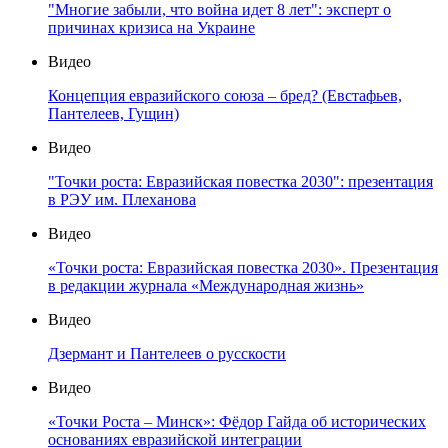
"Многие забыли, что война идет 8 лет": эксперт о
причинах кризиса на Украине
Видео
Концепция евразийского союза – бред? (Евстафьев,
Пантелеев, Гущин)
Видео
"Точки роста: Евразийская повестка 2030": презентация
в РЭУ им. Плеханова
Видео
«Точки роста: Евразийская повестка 2030». Презентация
в редакции журнала «Международная жизнь»
Видео
Дзермант и Пантелеев о русскости
Видео
«Точки Роста – Минск»: Фёдор Гайда об исторических
основаниях евразийской интеграции