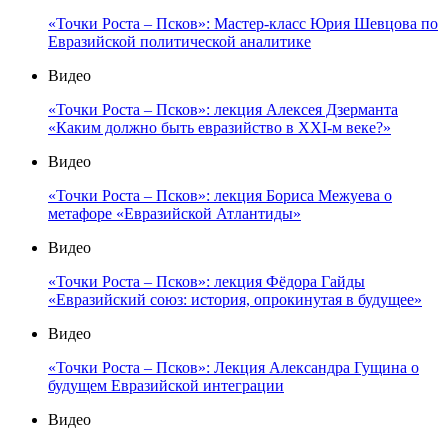
«Точки Роста – Псков»: Мастер-класс Юрия Шевцова по
Евразийской политической аналитике
Видео
«Точки Роста – Псков»: лекция Алексея Дзерманта
«Каким должно быть евразийство в XXI-м веке?»
Видео
«Точки Роста – Псков»: лекция Бориса Межуева о
метафоре «Евразийской Атлантиды»
Видео
«Точки Роста – Псков»: лекция Фёдора Гайды
«Евразийский союз: история, опрокинутая в будущее»
Видео
«Точки Роста – Псков»: Лекция Александра Гущина о
будущем Евразийской интеграции
Видео