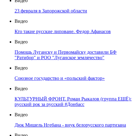
Видео
23 февраля в Запорожской области
Видео
Кто такие русские липоване. Федор Афанасов
Видео
Помощь Луганску и Первомайску доставили БФ
"Ратибор" и РОО "Луганское землячество"
Видео
Союзное государство и «польский фактор»
Видео
КУЛЬТУРНЫЙ ФРОНТ. Роман Рыкалов (группа ЕЩЁ):
русский рок за русский #Донбасс
Видео
Дюк Мишель Нгебана - внук белорусского партизана
Видео