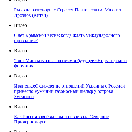
Русские разговоры с Сергеем Пантелеевым: Михаил
Дроздов (Китай)
Видео
6 лет Крымской весне: когда ждать международного
признания?
Видео
5 лет Минским соглашениям и будущее «Нормандского
формата»
Видео
Иваненко:Охлаждение отношений Украины с Россией
принесло Румынии газоносный шельф у острова
Змеиного
Видео
Как Россия завоёвывала и осваивала Северное
Причерноморье
Видео