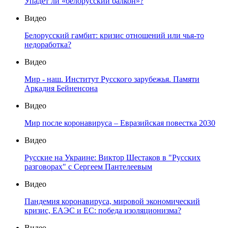
Упадет ли «белорусский балкон»?
Видео
Белорусский гамбит: кризис отношений или чья-то
недоработка?
Видео
Мир - наш. Институт Русского зарубежья. Памяти
Аркадия Бейненсона
Видео
Мир после коронавируса – Евразийская повестка 2030
Видео
Русские на Украине: Виктор Шестаков в "Русских
разговорах" с Сергеем Пантелеевым
Видео
Пандемия коронавируса, мировой экономический
кризис, ЕАЭС и ЕС: победа изоляционизма?
Видео