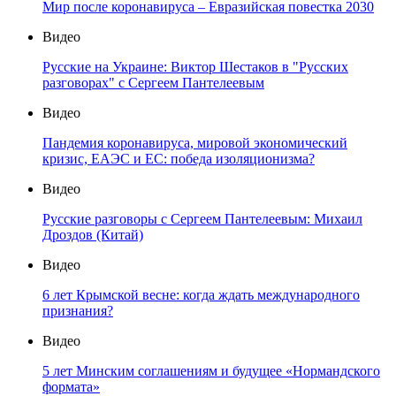
Мир после коронавируса – Евразийская повестка 2030
Видео
Русские на Украине: Виктор Шестаков в "Русских
разговорах" с Сергеем Пантелеевым
Видео
Пандемия коронавируса, мировой экономический
кризис, ЕАЭС и ЕС: победа изоляционизма?
Видео
Русские разговоры с Сергеем Пантелеевым: Михаил
Дроздов (Китай)
Видео
6 лет Крымской весне: когда ждать международного
признания?
Видео
5 лет Минским соглашениям и будущее «Нормандского
формата»