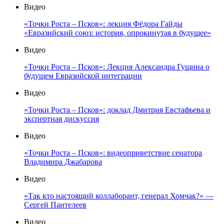
Видео
«Точки Роста – Псков»: лекция Фёдора Гайды
«Евразийский союз: история, опрокинутая в будущее»
Видео
«Точки Роста – Псков»: Лекция Александра Гущина о
будущем Евразийской интеграции
Видео
«Точки Роста – Псков»: доклад Дмитрия Евстафьева и
экспертная дискуссия
Видео
«Точки Роста – Псков»: видеоприветствие сенатора
Владимира Джабарова
Видео
«Так кто настоящий коллаборант, генерал Хомчак?» —
Сергей Пантелеев
Видео