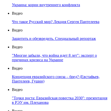
Украина: корни внутреннего конфликта
Видео
Что такое Русский мир? Лекция Сергея Пантелеева
Видео
Защитить и обезвредить. Специальный репортаж
Видео
"Многие забыли, что война идет 8 лет": эксперт о
причинах кризиса на Украине
Видео
Концепция евразийского союза – бред? (Евстафьев,
Пантелеев, Гущин)
Видео
"Точки роста: Евразийская повестка 2030": презентация
в РЭУ им. Плеханова
Видео