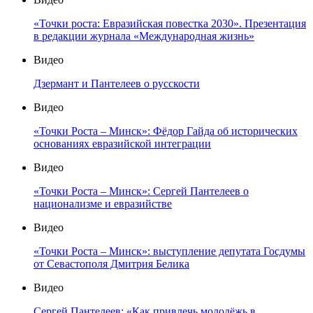
«Точки роста: Евразийская повестка 2030». Презентация
в редакции журнала «Международная жизнь»
Видео
Дзермант и Пантелеев о русскости
Видео
«Точки Роста – Минск»: Фёдор Гайда об исторических
основаниях евразийской интеграции
Видео
«Точки Роста – Минск»: Сергей Пантелеев о
национализме и евразийстве
Видео
«Точки Роста – Минск»: выступление депутата Госдумы
от Севастополя Дмитрия Белика
Видео
Сергей Пантелеев: «Как привлечь молодёжь в