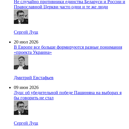
Не случайно противники единства Беларуси и России и
Православной Церкви часто одни и те же люди
Сергей Лущ
20 июл 2026
В Европе все больше формируются разные понимания
«проекта Украина»
Дмитрий Евстафьев
09 июн 2026
Лущ: об убедительной победе Пашиняна на выборах я
бы говорить не стал
Сергей Лущ