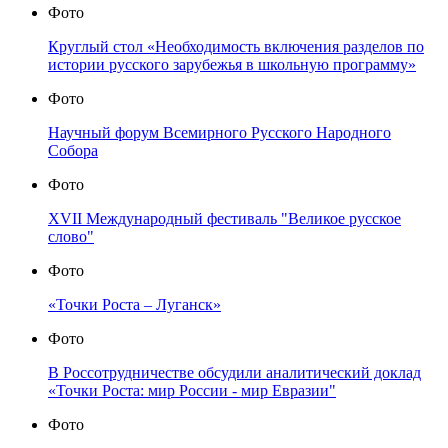
Фото
Круглый стол «Необходимость включения разделов по
истории русского зарубежья в школьную программу»
Фото
Научный форум Всемирного Русского Народного
Собора
Фото
XVII Международный фестиваль "Великое русское
слово"
Фото
«Точки Роста – Луганск»
Фото
В Россотрудничестве обсудили аналитический доклад
«Точки Роста: мир России - мир Евразии"
Фото