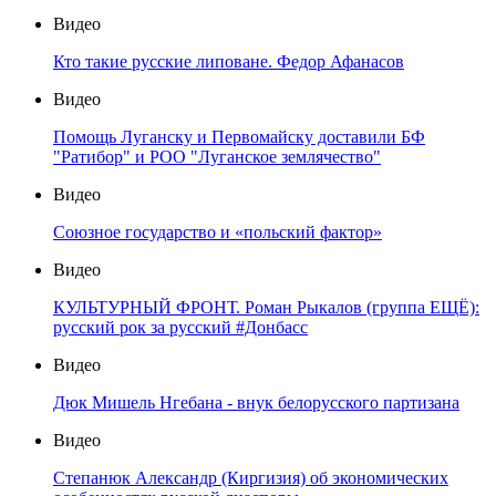
Видео
Кто такие русские липоване. Федор Афанасов
Видео
Помощь Луганску и Первомайску доставили БФ
"Ратибор" и РОО "Луганское землячество"
Видео
Союзное государство и «польский фактор»
Видео
КУЛЬТУРНЫЙ ФРОНТ. Роман Рыкалов (группа ЕЩЁ):
русский рок за русский #Донбасс
Видео
Дюк Мишель Нгебана - внук белорусского партизана
Видео
Степанюк Александр (Киргизия) об экономических