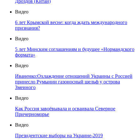
Дроздов (Китай)
Видео
6 лет Крымской весне: когда ждать международного
признания?
Видео
5 лет Минским соглашениям и будущее «Нормандского
формата»
Видео
Иваненко:Охлаждение отношений Украины с Россией
принесло Румынии газоносный шельф у острова
Змеиного
Видео
Как Россия завоёвывала и осваивала Северное
Причерноморье
Видео
Президентские выборы на Украине-2019