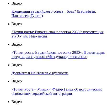
Видео
Концепция евразийского союза – бред? (Евстафьев,
Пантелеев, Гущин)
Видео
"Точки роста: Евразийская повестка 2030": презентация
в РЭУ им. Плеханова
Видео
«Точки роста: Евразийская повестка 2030». Презентация
в редакции журнала «Международная жизнь»
Видео
Дзермант и Пантелеев о русскости
Видео
«Точки Роста – Минск»: Фёдор Гайда об исторических
основаниях евразийской интеграции
Видео