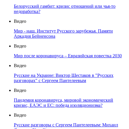
Белорусский гамбит: кризис отношений или чья-то
недоработка?
Видео
Мир - наш. Институт Русского зарубежья. Памяти
Аркадия Бейненсона
Видео
Мир после коронавируса – Евразийская повестка 2030
Видео
Русские на Украине: Виктор Шестаков в "Русских
разговорах" с Сергеем Пантелеевым
Видео
Пандемия коронавируса, мировой экономический
кризис, ЕАЭС и ЕС: победа изоляционизма?
Видео
Русские разговоры с Сергеем Пантелеевым: Михаил