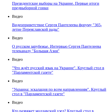
Президентские выборы на Украине. Первые итоги
предвыборной гонки
Видео
Видеоприветствие Сергея Пантелеева форуму "365-
летие Переяславской рады"
Видео
О русском зарубежье. Интервью Сергея Пантелеева
телеканалу "Большая Азия"
Видео
"Что ждёт русский язык на Украине". Круглый стол в
"Парламентской газете"
Видео
"Украина: эскалация по всем направлениям". Круглый
стол в "Парламентской газете"
Видео
Кто развяжет молдавский узел? Круглый стол в