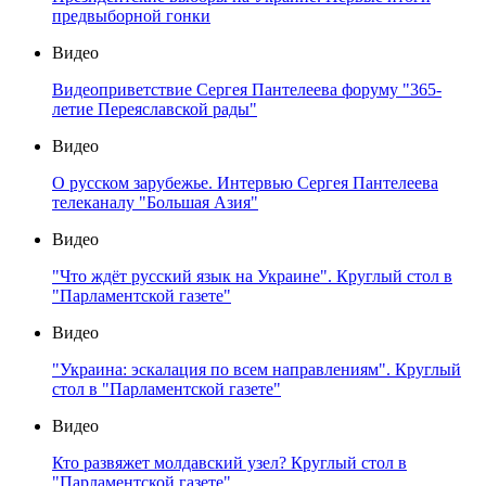
предвыборной гонки
Видео
Видеоприветствие Сергея Пантелеева форуму "365-
летие Переяславской рады"
Видео
О русском зарубежье. Интервью Сергея Пантелеева
телеканалу "Большая Азия"
Видео
"Что ждёт русский язык на Украине". Круглый стол в
"Парламентской газете"
Видео
"Украина: эскалация по всем направлениям". Круглый
стол в "Парламентской газете"
Видео
Кто развяжет молдавский узел? Круглый стол в
"Парламентской газете"