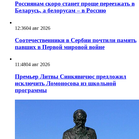
Россиянам скоро станет проще переезжать в
Беларусь, а белорусам – в Россию
12:36
04 авг 2026
Соотечественники в Сербии почтили память
павших в Первой мировой войне
11:48
04 авг 2026
Премьер Литвы Синкявичюс предложил
исключить Ломоносова из школьной
программы