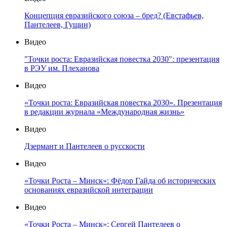
Концепция евразийского союза – бред? (Евстафьев,
Пантелеев, Гущин)
Видео
"Точки роста: Евразийская повестка 2030": презентация
в РЭУ им. Плеханова
Видео
«Точки роста: Евразийская повестка 2030». Презентация
в редакции журнала «Международная жизнь»
Видео
Дзермант и Пантелеев о русскости
Видео
«Точки Роста – Минск»: Фёдор Гайда об исторических
основаниях евразийской интеграции
Видео
«Точки Роста – Минск»: Сергей Пантелеев о