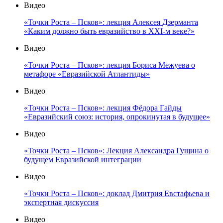
Видео
«Точки Роста – Псков»: лекция Алексея Дзерманта
«Каким должно быть евразийство в XXI-м веке?»
Видео
«Точки Роста – Псков»: лекция Бориса Межуева о
метафоре «Евразийской Атлантиды»
Видео
«Точки Роста – Псков»: лекция Фёдора Гайды
«Евразийский союз: история, опрокинутая в будущее»
Видео
«Точки Роста – Псков»: Лекция Александра Гущина о
будущем Евразийской интеграции
Видео
«Точки Роста – Псков»: доклад Дмитрия Евстафьева и
экспертная дискуссия
Видео