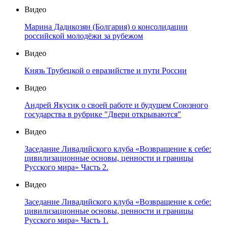
Видео
Марина Дадикозян (Болгария) о консолидации
российской молодёжи за рубежом
Видео
Князь Трубецкой о евразийстве и пути России
Видео
Андрей Якусик о своей работе и будущем Союзного
государства в рубрике "Двери открываются"
Видео
Заседание Ливадийского клуба «Возвращение к себе:
цивилизационные основы, ценности и границы
Русского мира» Часть 2.
Видео
Заседание Ливадийского клуба «Возвращение к себе:
цивилизационные основы, ценности и границы
Русского мира» Часть 1.