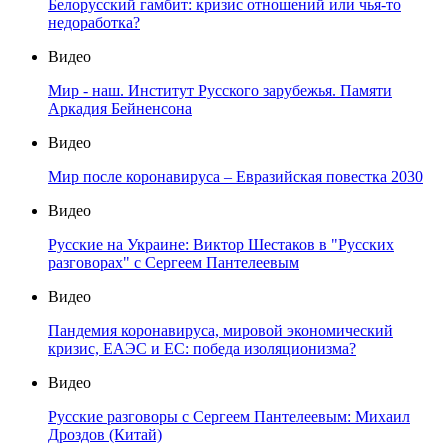
Белорусский гамбит: кризис отношений или чья-то
недоработка?
Видео
Мир - наш. Институт Русского зарубежья. Памяти
Аркадия Бейненсона
Видео
Мир после коронавируса – Евразийская повестка 2030
Видео
Русские на Украине: Виктор Шестаков в "Русских
разговорах" с Сергеем Пантелеевым
Видео
Пандемия коронавируса, мировой экономический
кризис, ЕАЭС и ЕС: победа изоляционизма?
Видео
Русские разговоры с Сергеем Пантелеевым: Михаил
Дроздов (Китай)