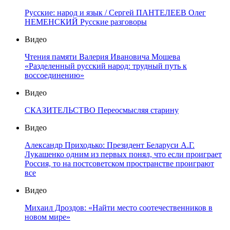
Русские: народ и язык / Сергей ПАНТЕЛЕЕВ Олег
НЕМЕНСКИЙ Русские разговоры
Видео
Чтения памяти Валерия Ивановича Мошева
«Разделенный русский народ: трудный путь к
воссоединению»
Видео
СКАЗИТЕЛЬСТВО Переосмысляя старину
Видео
Александр Приходько: Президент Беларуси А.Г.
Лукашенко одним из первых понял, что если проиграет
Россия, то на постсоветском пространстве проиграют
все
Видео
Михаил Дроздов: «Найти место соотечественников в
новом мире»