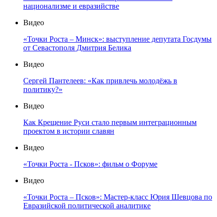
национализме и евразийстве
Видео
«Точки Роста – Минск»: выступление депутата Госдумы
от Севастополя Дмитрия Белика
Видео
Сергей Пантелеев: «Как привлечь молодёжь в
политику?»
Видео
Как Крещение Руси стало первым интеграционным
проектом в истории славян
Видео
«Точки Роста - Псков»: фильм о Форуме
Видео
«Точки Роста – Псков»: Мастер-класс Юрия Шевцова по
Евразийской политической аналитике