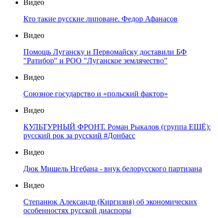
Видео
Кто такие русские липоване. Федор Афанасов
Видео
Помощь Луганску и Первомайску доставили БФ
"Ратибор" и РОО "Луганское землячество"
Видео
Союзное государство и «польский фактор»
Видео
КУЛЬТУРНЫЙ ФРОНТ. Роман Рыкалов (группа ЕЩЁ):
русский рок за русский #Донбасс
Видео
Дюк Мишель Нгебана - внук белорусского партизана
Видео
Степанюк Александр (Киргизия) об экономических
особенностях русской диаспоры