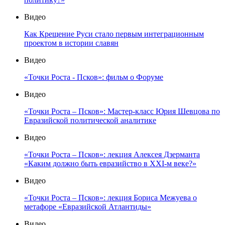
Видео
Как Крещение Руси стало первым интеграционным
проектом в истории славян
Видео
«Точки Роста - Псков»: фильм о Форуме
Видео
«Точки Роста – Псков»: Мастер-класс Юрия Шевцова по
Евразийской политической аналитике
Видео
«Точки Роста – Псков»: лекция Алексея Дзерманта
«Каким должно быть евразийство в XXI-м веке?»
Видео
«Точки Роста – Псков»: лекция Бориса Межуева о
метафоре «Евразийской Атлантиды»
Видео