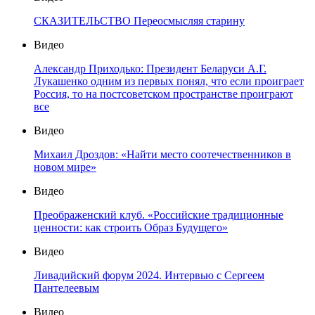
СКАЗИТЕЛЬСТВО Переосмысляя старину
Видео
Александр Приходько: Президент Беларуси А.Г.
Лукашенко одним из первых понял, что если проиграет
Россия, то на постсоветском пространстве проиграют
все
Видео
Михаил Дроздов: «Найти место соотечественников в
новом мире»
Видео
Преображенский клуб. «Российские традиционные
ценности: как строить Образ Будущего»
Видео
Ливадийский форум 2024. Интервью с Сергеем
Пантелеевым
Видео