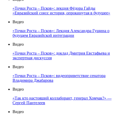
«Точки Роста – Псков»: лекция Фёдора Гайды
«Евразийский союз: история, опрокинутая в будущее»
Видео
«Точки Роста – Псков»: Лекция Александра Гущина о
будущем Евразийской интеграции
Видео
«Точки Роста – Псков»: доклад Дмитрия Евстафьева и
экспертная дискуссия
Видео
«Точки Роста – Псков»: видеоприветствие сенатора
Владимира Джабарова
Видео
«Так кто настоящий коллаборант, генерал Хомчак?» —
Сергей Пантелеев
Видео