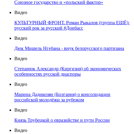
Союзное государство и «польский фактор»
Видео
КУЛЬТУРНЫЙ ФРОНТ. Роман Рыкалов (группа ЕЩЁ):
русский рок за русский #Донбасс
Видео
Дюк Мишель Нгебана - внук белорусского партизана
Видео
Степанюк Александр (Киргизия) об экономических
особенностях русской диаспоры
Видео
Марина Дадикозян (Болгария) о консолидации
российской молодёжи за рубежом
Видео
Князь Трубецкой о евразийстве и пути России
Видео