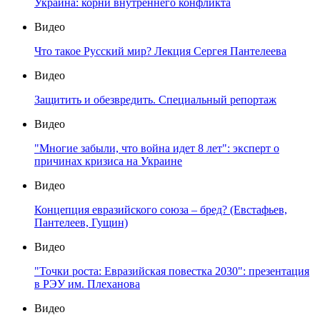
Украина: корни внутреннего конфликта
Видео
Что такое Русский мир? Лекция Сергея Пантелеева
Видео
Защитить и обезвредить. Специальный репортаж
Видео
"Многие забыли, что война идет 8 лет": эксперт о
причинах кризиса на Украине
Видео
Концепция евразийского союза – бред? (Евстафьев,
Пантелеев, Гущин)
Видео
"Точки роста: Евразийская повестка 2030": презентация
в РЭУ им. Плеханова
Видео