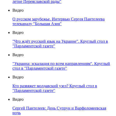
летие Переяславской рады"
Видео
О русском зарубежье. Интервью Сергея Пантелеева
телеканалу "Большая Азия"
Видео
"Что ждёт русский язык на Украине". Круглый стол в
"Парламентской газете"
Видео
"Украина: эскалация по всем направлениям". Круглый
стол в "Парламентской газете"
Видео
Кто развяжет молдавский узел? Круглый стол в
"Парламентской газете"
Видео
Сергей Пантелеев: День Супрун и Варфоломеевская
ночь