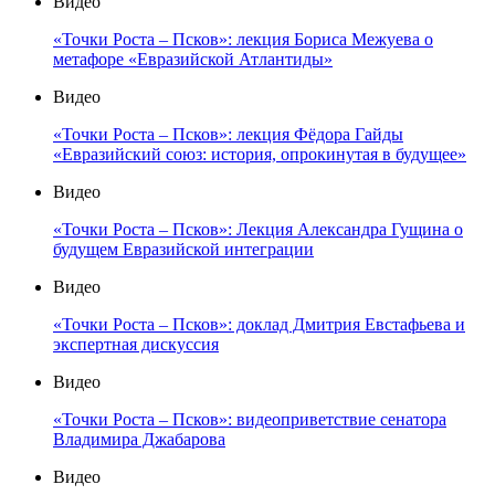
Видео
«Точки Роста – Псков»: лекция Бориса Межуева о
метафоре «Евразийской Атлантиды»
Видео
«Точки Роста – Псков»: лекция Фёдора Гайды
«Евразийский союз: история, опрокинутая в будущее»
Видео
«Точки Роста – Псков»: Лекция Александра Гущина о
будущем Евразийской интеграции
Видео
«Точки Роста – Псков»: доклад Дмитрия Евстафьева и
экспертная дискуссия
Видео
«Точки Роста – Псков»: видеоприветствие сенатора
Владимира Джабарова
Видео