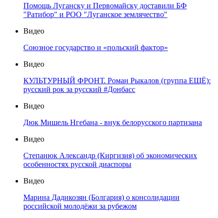
Помощь Луганску и Первомайску доставили БФ
"Ратибор" и РОО "Луганское землячество"
Видео
Союзное государство и «польский фактор»
Видео
КУЛЬТУРНЫЙ ФРОНТ. Роман Рыкалов (группа ЕЩЁ):
русский рок за русский #Донбасс
Видео
Дюк Мишель Нгебана - внук белорусского партизана
Видео
Степанюк Александр (Киргизия) об экономических
особенностях русской диаспоры
Видео
Марина Дадикозян (Болгария) о консолидации
российской молодёжи за рубежом