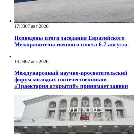
17:33
07 авг 2026
Подведены итоги заседания Евразийского
Межправительственного совета 6-7 августа
13:59
07 авг 2026
Международный научно-просветительский
форум молодых соотечественников
«Траектория открытий» принимает заявки