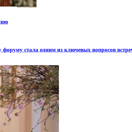
ссию
 форуму стала одним из ключевых вопросов встре