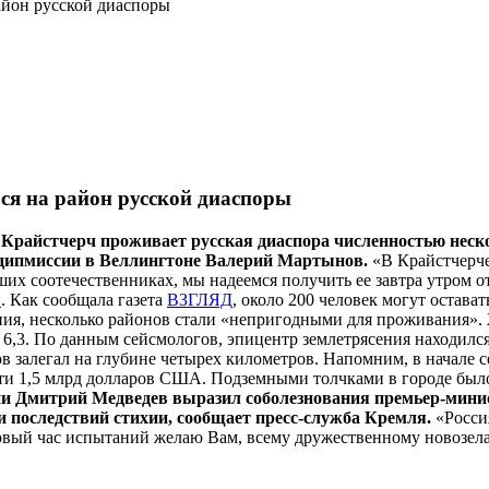
айон русской диаспоры
ся на район русской диаспоры
Крайстчерч проживает русская диаспора численностью нескол
й дипмиссии в Веллингтоне Валерий Мартынов.
«В Крайстчерче 
ших соотечественниках, мы надеемся получить ее завтра утром 
и
. Как сообщала газета
ВЗГЛЯД
, около 200 человек могут остава
ия, несколько районов стали «непригодными для проживания». Ж
6,3. По данным сейсмологов, эпицентр землетрясения находился
 залегал на глубине четырех километров. Напомним, в начале 
чти 1,5 млрд долларов США. Подземными толчками в городе было 
ии Дмитрий Медведев выразил соболезнования премьер-мини
и последствий стихии, сообщает пресс-служба Кремля.
«Росси
овый час испытаний желаю Вам, всему дружественному новозелан