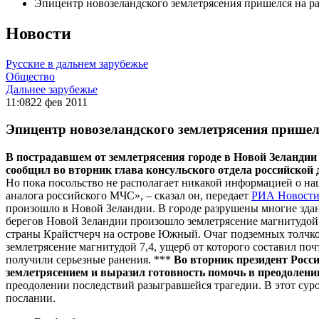
Эпицентр новозеландского землетрясения пришелся на р
Новости
Русские в дальнем зарубежье
Общество
Дальнее зарубежье
11:08
22 фев 2011
Эпицентр новозеландского землетрясения пришел
В пострадавшем от землетрясения городе в Новой Зеландии 
сообщил во вторник глава консульского отдела российско
Но пока посольство не располагает никакой информацией о на
аналога российского МЧС», – сказал он, передает
РИА Новост
произошло в Новой Зеландии. В городе разрушены многие здан
берегов Новой Зеландии произошло землетрясение магнитудой 
страны Крайстчерч на острове Южный. Очаг подземных толчков
землетрясение магнитудой 7,4, ущерб от которого составил по
получили серьезные ранения. ***
Во вторник президент Росс
землетрясением и выразил готовность помочь в преодолени
преодолении последствий разыгравшейся трагедии. В этот сур
послании.