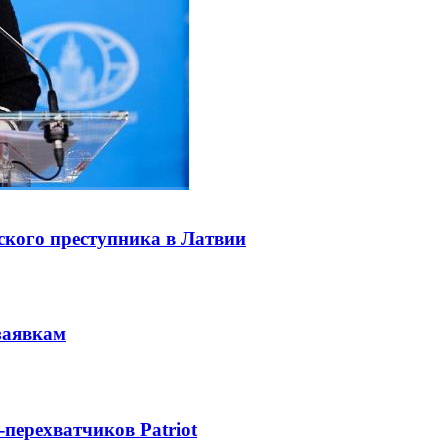
ского преступника в Латвии
заявкам
-перехватчиков Patriot