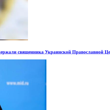
держали священника Украинской Православной Ц