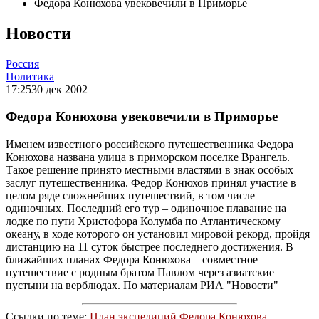
Федора Конюхова увековечили в Приморье
Новости
Россия
Политика
17:25
30 дек 2002
Федора Конюхова увековечили в Приморье
Именем известного российского путешественника Федора
Конюхова названа улица в приморском поселке Врангель.
Такое решение принято местными властями в знак особых
заслуг путешественника. Федор Конюхов принял участие в
целом ряде сложнейших путешествий, в том числе
одиночных. Последний его тур – одиночное плавание на
лодке по пути Христофора Колумба по Атлантическому
океану, в ходе которого он установил мировой рекорд, пройдя
дистанцию на 11 суток быстрее последнего достижения. В
ближайших планах Федора Конюхова – совместное
путешествие с родным братом Павлом через азиатские
пустыни на верблюдах. По материалам РИА "Новости"
Ссылки по теме:
План экспедиций Федора Конюхова