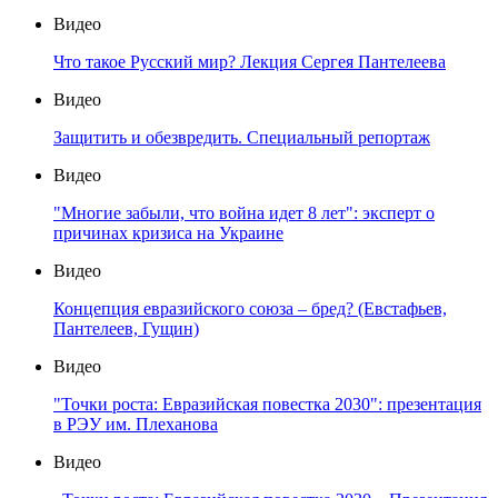
Видео
Что такое Русский мир? Лекция Сергея Пантелеева
Видео
Защитить и обезвредить. Специальный репортаж
Видео
"Многие забыли, что война идет 8 лет": эксперт о
причинах кризиса на Украине
Видео
Концепция евразийского союза – бред? (Евстафьев,
Пантелеев, Гущин)
Видео
"Точки роста: Евразийская повестка 2030": презентация
в РЭУ им. Плеханова
Видео