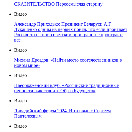
СКАЗИТЕЛЬСТВО Переосмысляя старину
Видео
Александр Приходько: Президент Беларуси А.Г.
Лукашенко одним из первых понял, что если проиграет
Россия, то на постсоветском пространстве проиграют
все
Видео
Михаил Дроздов: «Найти место соотечественников в
новом мире»
Видео
Преображенский клуб. «Российские традиционные
ценности: как строить Образ Будущего»
Видео
Ливадийский форум 2024. Интервью с Сергеем
Пантелеевым
Видео