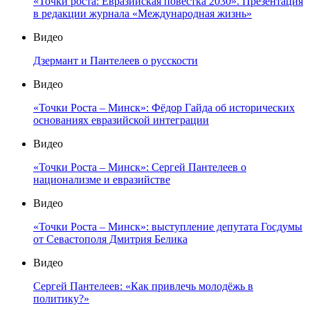
«Точки роста: Евразийская повестка 2030». Презентация
в редакции журнала «Международная жизнь»
Видео
Дзермант и Пантелеев о русскости
Видео
«Точки Роста – Минск»: Фёдор Гайда об исторических
основаниях евразийской интеграции
Видео
«Точки Роста – Минск»: Сергей Пантелеев о
национализме и евразийстве
Видео
«Точки Роста – Минск»: выступление депутата Госдумы
от Севастополя Дмитрия Белика
Видео
Сергей Пантелеев: «Как привлечь молодёжь в
политику?»