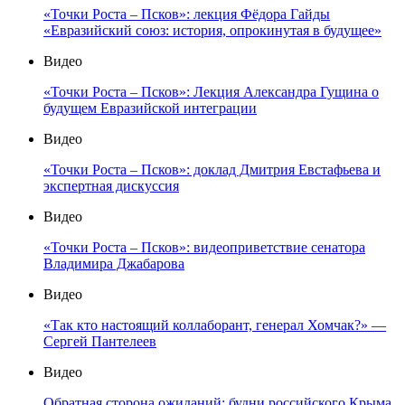
«Точки Роста – Псков»: лекция Фёдора Гайды
«Евразийский союз: история, опрокинутая в будущее»
Видео
«Точки Роста – Псков»: Лекция Александра Гущина о
будущем Евразийской интеграции
Видео
«Точки Роста – Псков»: доклад Дмитрия Евстафьева и
экспертная дискуссия
Видео
«Точки Роста – Псков»: видеоприветствие сенатора
Владимира Джабарова
Видео
«Так кто настоящий коллаборант, генерал Хомчак?» —
Сергей Пантелеев
Видео
Обратная сторона ожиданий: будни российского Крыма