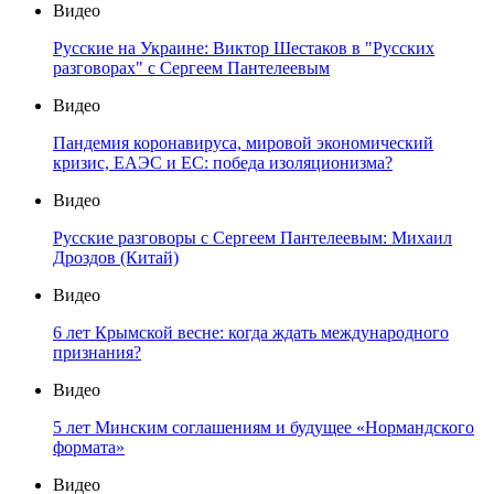
Видео
Русские на Украине: Виктор Шестаков в "Русских
разговорах" с Сергеем Пантелеевым
Видео
Пандемия коронавируса, мировой экономический
кризис, ЕАЭС и ЕС: победа изоляционизма?
Видео
Русские разговоры с Сергеем Пантелеевым: Михаил
Дроздов (Китай)
Видео
6 лет Крымской весне: когда ждать международного
признания?
Видео
5 лет Минским соглашениям и будущее «Нормандского
формата»
Видео