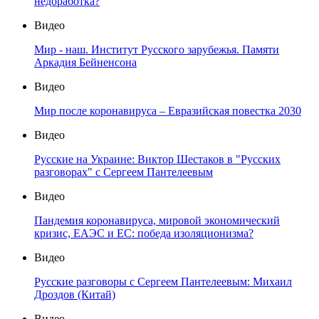
недоработка?
Видео
Мир - наш. Институт Русского зарубежья. Памяти
Аркадия Бейненсона
Видео
Мир после коронавируса – Евразийская повестка 2030
Видео
Русские на Украине: Виктор Шестаков в "Русских
разговорах" с Сергеем Пантелеевым
Видео
Пандемия коронавируса, мировой экономический
кризис, ЕАЭС и ЕС: победа изоляционизма?
Видео
Русские разговоры с Сергеем Пантелеевым: Михаил
Дроздов (Китай)
Видео