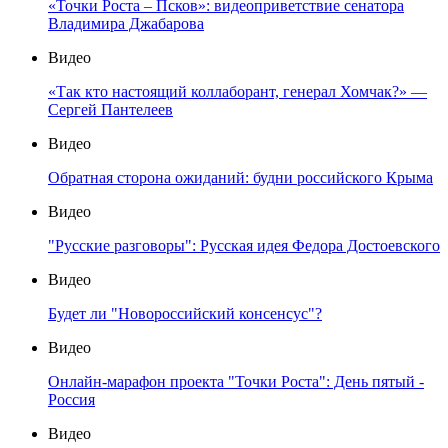
«Точки Роста – Псков»: видеоприветствие сенатора
Владимира Джабарова
Видео
«Так кто настоящий коллаборант, генерал Хомчак?» —
Сергей Пантелеев
Видео
Обратная сторона ожиданий: будни российского Крыма
Видео
"Русские разговоры": Русская идея Федора Достоевского
Видео
Будет ли "Новороссийский консенсус"?
Видео
Онлайн-марафон проекта "Точки Роста": День пятый -
Россия
Видео