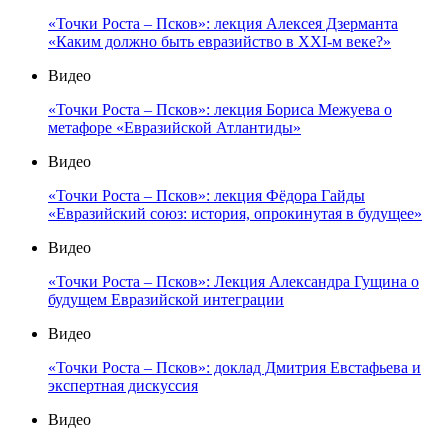
«Точки Роста – Псков»: лекция Алексея Дзерманта
«Каким должно быть евразийство в XXI-м веке?»
Видео
«Точки Роста – Псков»: лекция Бориса Межуева о
метафоре «Евразийской Атлантиды»
Видео
«Точки Роста – Псков»: лекция Фёдора Гайды
«Евразийский союз: история, опрокинутая в будущее»
Видео
«Точки Роста – Псков»: Лекция Александра Гущина о
будущем Евразийской интеграции
Видео
«Точки Роста – Псков»: доклад Дмитрия Евстафьева и
экспертная дискуссия
Видео