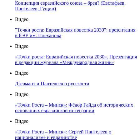
Концепция евразийского союза – бред? (Евстафьев,
Пантелеев, Гущин)
Видео
"Точки роста: Евразийская повестка 2030": презентация
в РЭУ им. Плеханова
Видео
«Точки роста: Евразийская повестка 2030». Презентация
в редакции журнала «Международная жизнь»
Видео
Дзермант и Пантелеев о русскости
Видео
«Точки Роста – Минск»: Фёдор Гайда об исторических
основаниях евразийской интеграции
Видео
«Точки Роста – Минск»: Сергей Пантелеев о
национализме и евразийстве