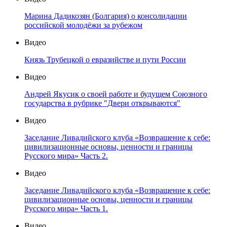
Марина Дадикозян (Болгария) о консолидации
российской молодёжи за рубежом
Видео
Князь Трубецкой о евразийстве и пути России
Видео
Андрей Якусик о своей работе и будущем Союзного
государства в рубрике "Двери открываются"
Видео
Заседание Ливадийского клуба «Возвращение к себе:
цивилизационные основы, ценности и границы
Русского мира» Часть 2.
Видео
Заседание Ливадийского клуба «Возвращение к себе:
цивилизационные основы, ценности и границы
Русского мира» Часть 1.
Видео