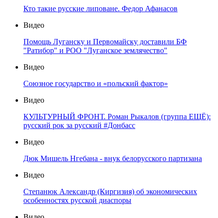
Кто такие русские липоване. Федор Афанасов
Видео
Помощь Луганску и Первомайску доставили БФ
"Ратибор" и РОО "Луганское землячество"
Видео
Союзное государство и «польский фактор»
Видео
КУЛЬТУРНЫЙ ФРОНТ. Роман Рыкалов (группа ЕЩЁ):
русский рок за русский #Донбасс
Видео
Дюк Мишель Нгебана - внук белорусского партизана
Видео
Степанюк Александр (Киргизия) об экономических
особенностях русской диаспоры
Видео