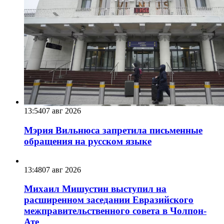
13:54
07 авг 2026
Мэрия Вильнюса запретила письменные
обращения на русском языке
13:48
07 авг 2026
Михаил Мишустин выступил на
расширенном заседании Евразийского
межправительственного совета в Чолпон-
Ате